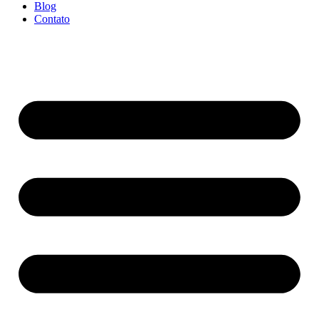
Blog
Contato