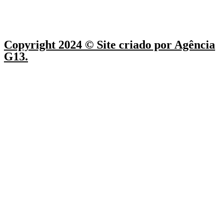
Copyright 2024 © Site criado por Agência
G13.