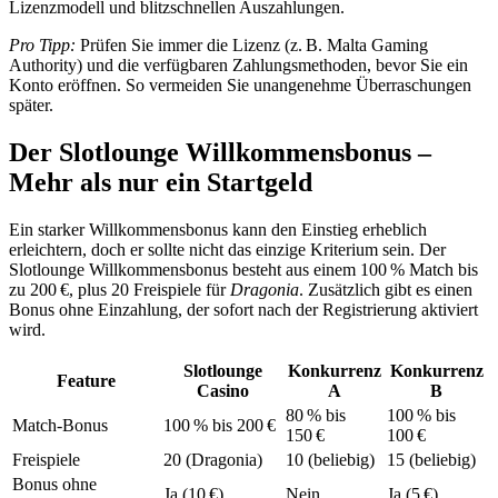
Lizenzmodell und blitzschnellen Auszahlungen.
Pro Tipp:
Prüfen Sie immer die Lizenz (z. B. Malta Gaming
Authority) und die verfügbaren Zahlungsmethoden, bevor Sie ein
Konto eröffnen. So vermeiden Sie unangenehme Überraschungen
später.
Der Slotlounge Willkommensbonus –
Mehr als nur ein Startgeld
Ein starker Willkommensbonus kann den Einstieg erheblich
erleichtern, doch er sollte nicht das einzige Kriterium sein. Der
Slotlounge Willkommensbonus besteht aus einem 100 % Match bis
zu 200 €, plus 20 Freispiele für
Dragonia
. Zusätzlich gibt es einen
Bonus ohne Einzahlung, der sofort nach der Registrierung aktiviert
wird.
Slotlounge
Konkurrenz
Konkurrenz
Feature
Casino
A
B
80 % bis
100 % bis
Match‑Bonus
100 % bis 200 €
150 €
100 €
Freispiele
20 (Dragonia)
10 (beliebig)
15 (beliebig)
Bonus ohne
Ja (10 €)
Nein
Ja (5 €)