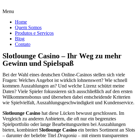
Menu
Home
Quem Somos
Produtos e Serviços
Blog
Contato
Slotlounge Casino – Ihr Weg zu mehr
Gewinn und Spielspaß
Bei der Wahl eines deutschen Online‑Casinos stellen sich viele
Fragen: Welches Angebot ist wirklich lohnenswert? Wie schnell
kommen Auszahlungen an? Und welche Lizenz schützt meine
Daten? Viele Spieler fokussieren sich ausschließlich auf den ersten
Willkommensbonus und übersehen dabei entscheidende Kriterien
wie Spielvielfalt, Auszahlungsgeschwindigkeit und Kundenservice.
Slotlounge Casino
hat diese Lücken bewusst geschlossen. Im
Vergleich zu anderen Anbietern, die oft nur ein begrenztes
Spielportfolio oder lange Bearbeitungszeiten bei Auszahlungen
bieten, kombiniert
Slotlounge Casino
ein breites Sortiment an Slots
– darunter der beliebte Titel
Dragonia
– mit einem transparenten