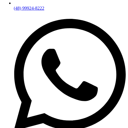
(48) 99924-8222