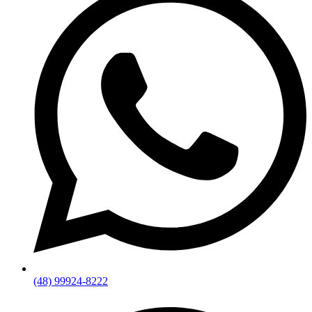
(48) 99924-8222