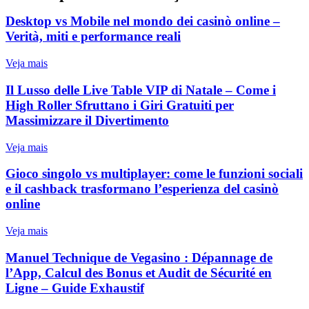
Desktop vs Mobile nel mondo dei casinò online –
Verità, miti e performance reali
Veja mais
Il Lusso delle Live Table VIP di Natale – Come i
High Roller Sfruttano i Giri Gratuiti per
Massimizzare il Divertimento
Veja mais
Gioco singolo vs multiplayer: come le funzioni sociali
e il cashback trasformano l’esperienza del casinò
online
Veja mais
Manuel Technique de Vegasino : Dépannage de
l’App, Calcul des Bonus et Audit de Sécurité en
Ligne – Guide Exhaustif