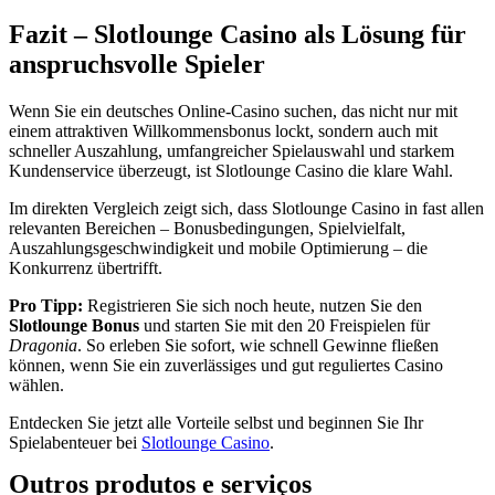
Fazit – Slotlounge Casino als Lösung für
anspruchsvolle Spieler
Wenn Sie ein deutsches Online‑Casino suchen, das nicht nur mit
einem attraktiven Willkommensbonus lockt, sondern auch mit
schneller Auszahlung, umfangreicher Spielauswahl und starkem
Kundenservice überzeugt, ist Slotlounge Casino die klare Wahl.
Im direkten Vergleich zeigt sich, dass Slotlounge Casino in fast allen
relevanten Bereichen – Bonusbedingungen, Spielvielfalt,
Auszahlungsgeschwindigkeit und mobile Optimierung – die
Konkurrenz übertrifft.
Pro Tipp:
Registrieren Sie sich noch heute, nutzen Sie den
Slotlounge Bonus
und starten Sie mit den 20 Freispielen für
Dragonia
. So erleben Sie sofort, wie schnell Gewinne fließen
können, wenn Sie ein zuverlässiges und gut reguliertes Casino
wählen.
Entdecken Sie jetzt alle Vorteile selbst und beginnen Sie Ihr
Spielabenteuer bei
Slotlounge Casino
.
Outros produtos e serviços