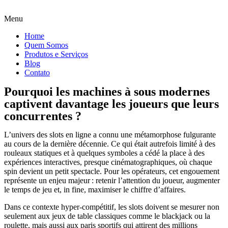
Menu
Home
Quem Somos
Produtos e Serviços
Blog
Contato
Pourquoi les machines à sous modernes
captivent davantage les joueurs que leurs
concurrentes ?
L’univers des slots en ligne a connu une métamorphose fulgurante
au cours de la dernière décennie. Ce qui était autrefois limité à des
rouleaux statiques et à quelques symboles a cédé la place à des
expériences interactives, presque cinématographiques, où chaque
spin devient un petit spectacle. Pour les opérateurs, cet engouement
représente un enjeu majeur : retenir l’attention du joueur, augmenter
le temps de jeu et, in fine, maximiser le chiffre d’affaires.
Dans ce contexte hyper‑compétitif, les slots doivent se mesurer non
seulement aux jeux de table classiques comme le blackjack ou la
roulette, mais aussi aux paris sportifs qui attirent des millions