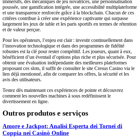
immersifs, des mécaniques de jeu novatrices, une personnalisation
poussée, une gamification intégrée, une accessibilité multiplateforme
et une transparence renforcée grâce à la blockchain. Chacun de ces
critères contribue à créer une expérience captivante qui surpasse
largement les jeux de table et les paris sportifs en termes de rétention
et de valeur perçue.
Pour les opérateurs, l’enjeu est clair : investir continuellement dans
l’innovation technologique et dans des programmes de fidélité
robustes est la clé pour rester compétitif. Les joueurs, quant à eux,
bénéficient d’un éventail d’options plus riche et plus sécurisée. Pour
obtenir une évaluation indépendante des meilleures plateformes
proposant ces slots, il suffit de consulter le site Cresus Casino via le
lien déjà mentionné, afin de comparer les offres, la sécurité et les
avis des utilisateurs.
Testez dès maintenant ces expériences de pointe et découvrez
comment les nouvelles machines à sous redéfinissent le
divertissement en ligne.
Outros produtos e serviços
Amore e Jackpot: Analisi Esperta dei Tornei di
Coppia nei Casinò Online