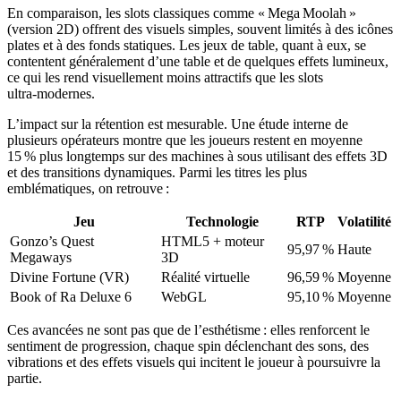
En comparaison, les slots classiques comme « Mega Moolah »
(version 2D) offrent des visuels simples, souvent limités à des icônes
plates et à des fonds statiques. Les jeux de table, quant à eux, se
contentent généralement d’une table et de quelques effets lumineux,
ce qui les rend visuellement moins attractifs que les slots
ultra‑modernes.
L’impact sur la rétention est mesurable. Une étude interne de
plusieurs opérateurs montre que les joueurs restent en moyenne
15 % plus longtemps sur des machines à sous utilisant des effets 3D
et des transitions dynamiques. Parmi les titres les plus
emblématiques, on retrouve :
Jeu
Technologie
RTP
Volatilité
Gonzo’s Quest
HTML5 + moteur
95,97 %
Haute
Megaways
3D
Divine Fortune (VR)
Réalité virtuelle
96,59 %
Moyenne
Book of Ra Deluxe 6
WebGL
95,10 %
Moyenne
Ces avancées ne sont pas que de l’esthétisme : elles renforcent le
sentiment de progression, chaque spin déclenchant des sons, des
vibrations et des effets visuels qui incitent le joueur à poursuivre la
partie.