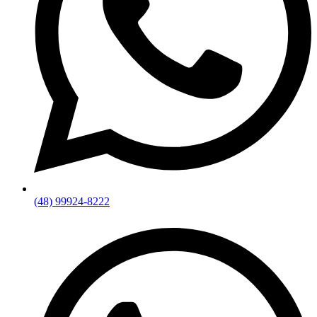
(48) 99924-8222