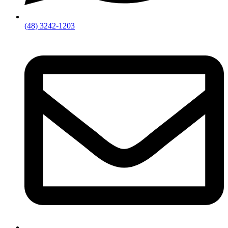
(48) 3242-1203