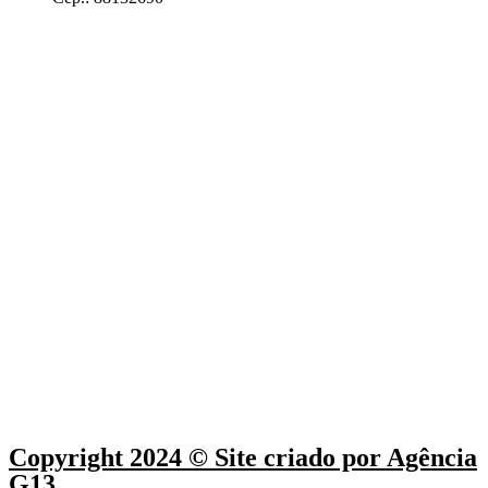
Copyright 2024 © Site criado por Agência
G13.