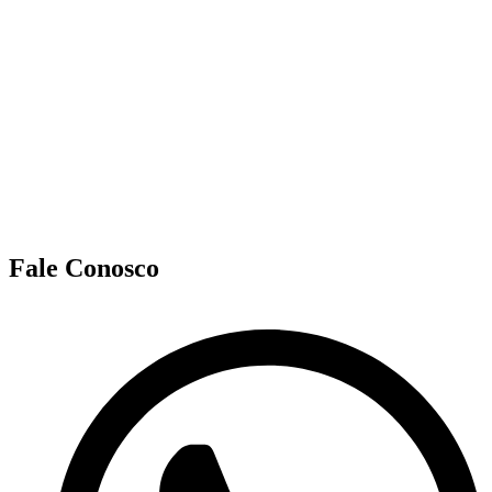
Fale Conosco