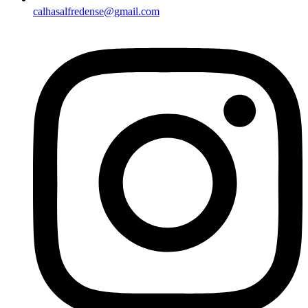
calhasalfredense@gmail.com