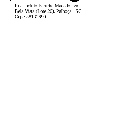
Rua Jacinto Ferreira Macedo, s/n
Bela Vista (Lote 26), Palhoça - SC
Cep.: 88132690