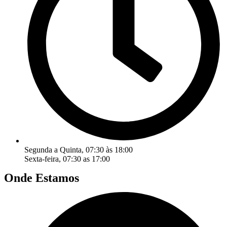
Segunda a Quinta, 07:30 às 18:00
Sexta-feira, 07:30 as 17:00
Onde Estamos