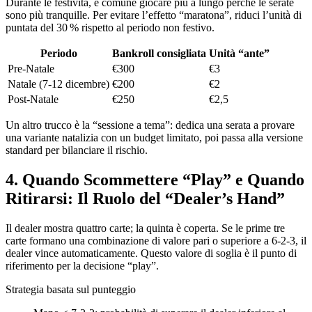
Durante le festività, è comune giocare più a lungo perché le serate
sono più tranquille. Per evitare l’effetto “maratona”, riduci l’unità di
puntata del 30 % rispetto al periodo non festivo.
Periodo
Bankroll consigliata
Unità “ante”
Pre‑Natale
€300
€3
Natale (7‑12 dicembre)
€200
€2
Post‑Natale
€250
€2,5
Un altro trucco è la “sessione a tema”: dedica una serata a provare
una variante natalizia con un budget limitato, poi passa alla versione
standard per bilanciare il rischio.
4. Quando Scommettere “Play” e Quando
Ritirarsi: Il Ruolo del “Dealer’s Hand”
Il dealer mostra quattro carte; la quinta è coperta. Se le prime tre
carte formano una combinazione di valore pari o superiore a 6‑2‑3, il
dealer vince automaticamente. Questo valore di soglia è il punto di
riferimento per la decisione “play”.
Strategia basata sul punteggio