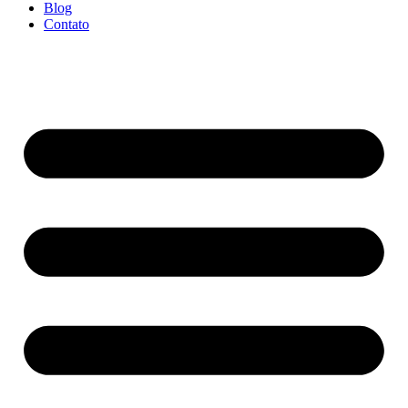
Blog
Contato