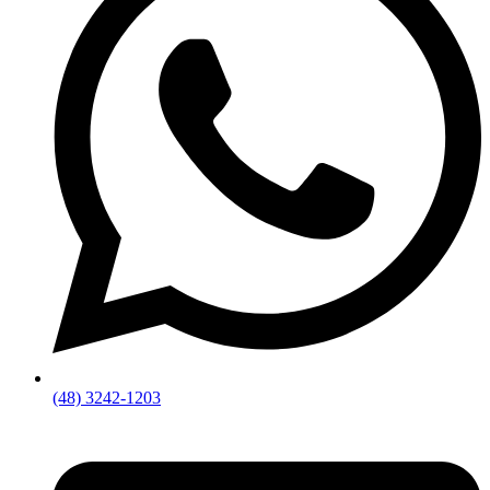
(48) 3242-1203