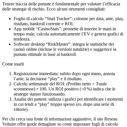
Tenere traccia delle puntate è fondamentale per valutare l’efficacia
delle strategie di rischio. Ecco alcuni strumenti consigliati:
Foglio di calcolo “Stud Tracker”: colonne per data, ante, play,
risultato, bankroll corrente e ROI.
App mobile “CasinoStats”: permette di inserire le mani in
tempo reale, calcola automaticamente l’EV e genera grafici di
tendenza.
Software desktop “RiskMaster”: integra le statistiche dei
casinò online (incluse le versioni natalizie) e suggerisce la
puntata ottimale in base al bankroll.
Come usarli
Registrazione immediata: subito dopo ogni mano, annota
l’ante, la decisione “play” e il risultato.
Calcolo settimanale del ROI: (Profitto netto ÷ Totale
scommesse) × 100. Un ROI positivo (>0 %) indica che le
strategie stanno funzionando.
Analisi dei pattern: utilizza i grafici per identificare i momenti
in cui tendi a “play” troppo spesso (es. dopo una serie di
vittorie).
Per chi cerca una fonte di informazioni aggiuntive, il sito Reseau
Voltaire offre guide dettagliate su come impostare fogli di calcolo