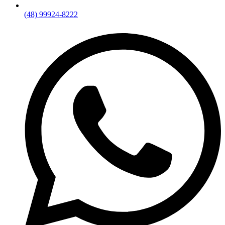
(48) 99924-8222