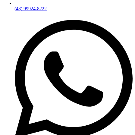
(48) 99924-8222