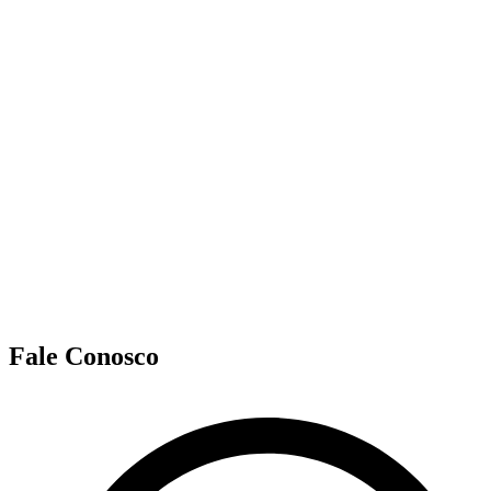
Fale Conosco