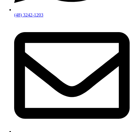
(48) 3242-1203