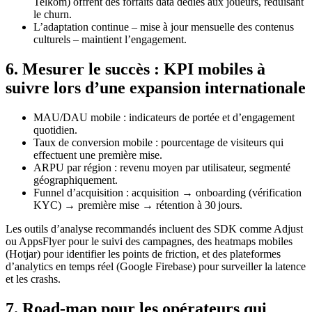
Telkom) offrent des forfaits data dédiés aux joueurs, réduisant
le churn.
L’adaptation continue – mise à jour mensuelle des contenus
culturels – maintient l’engagement.
6. Mesurer le succès : KPI mobiles à
suivre lors d’une expansion internationale
MAU/DAU mobile : indicateurs de portée et d’engagement
quotidien.
Taux de conversion mobile : pourcentage de visiteurs qui
effectuent une première mise.
ARPU par région : revenu moyen par utilisateur, segmenté
géographiquement.
Funnel d’acquisition : acquisition → onboarding (vérification
KYC) → première mise → rétention à 30 jours.
Les outils d’analyse recommandés incluent des SDK comme Adjust
ou AppsFlyer pour le suivi des campagnes, des heatmaps mobiles
(Hotjar) pour identifier les points de friction, et des plateformes
d’analytics en temps réel (Google Firebase) pour surveiller la latence
et les crashs.
7. Road‑map pour les opérateurs qui