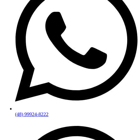
(48) 99924-8222