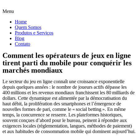
Menu
Home
Quem Somos
Produtos e Serviços
Blog
Contato
Comment les opérateurs de jeux en ligne
tirent parti du mobile pour conquérir les
marchés mondiaux
Le secteur du jeu en ligne connaît une croissance exponentielle
depuis quelques années : le nombre de joueurs actifs dépasse les
400 millions et les revenus mondiaux franchissent les 80 milliards de
dollars. Cette dynamique est alimentée par la démocratisation du
haut débit, la prolifération des smartphones et l’émergence de
nouvelles formes de pari, comme le « social betting ». En même
temps, la concurrence se resserre. Les plateformes historiques,
souvent conçues d’abord pour le bureau, peinent à répondre aux
exigences locales (réglementation, langues, méthodes de paiement)
et aux habitudes de consommation mobile qui dominent aujourd’hui.