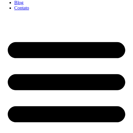
Blog
Contato