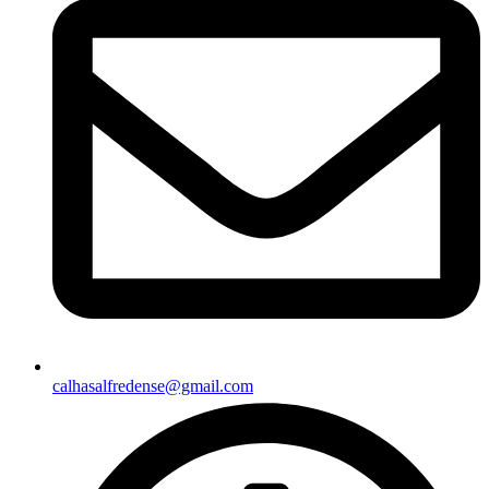
calhasalfredense@gmail.com