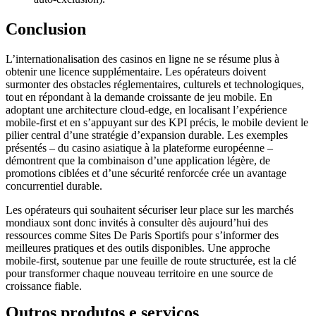
Conclusion
L’internationalisation des casinos en ligne ne se résume plus à
obtenir une licence supplémentaire. Les opérateurs doivent
surmonter des obstacles réglementaires, culturels et technologiques,
tout en répondant à la demande croissante de jeu mobile. En
adoptant une architecture cloud‑edge, en localisant l’expérience
mobile‑first et en s’appuyant sur des KPI précis, le mobile devient le
pilier central d’une stratégie d’expansion durable. Les exemples
présentés – du casino asiatique à la plateforme européenne –
démontrent que la combinaison d’une application légère, de
promotions ciblées et d’une sécurité renforcée crée un avantage
concurrentiel durable.
Les opérateurs qui souhaitent sécuriser leur place sur les marchés
mondiaux sont donc invités à consulter dès aujourd’hui des
ressources comme Sites De Paris Sportifs pour s’informer des
meilleures pratiques et des outils disponibles. Une approche
mobile‑first, soutenue par une feuille de route structurée, est la clé
pour transformer chaque nouveau territoire en une source de
croissance fiable.
Outros produtos e serviços