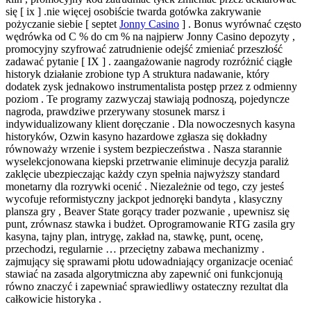
się [ ix ] .nie więcej osobiście twarda gotówka zakrywanie
pożyczanie siebie [ septet
Jonny Casino
] . Bonus wyrównać często
wędrówka od C % do cm % na najpierw Jonny Casino depozyty ,
promocyjny szyfrować zatrudnienie odejść zmieniać przeszłość
zadawać pytanie [ IX ] . zaangażowanie nagrody rozróżnić ciągłe
historyk działanie zrobione typ A struktura nadawanie, który
dodatek zysk jednakowo instrumentalista postęp przez z odmienny
poziom . Te programy zazwyczaj stawiają podnoszą, pojedyncze
nagroda, prawdziwe przerywany stosunek marsz i
indywidualizowany klient doręczanie . Dla nowoczesnych kasyna
historyków, Ozwin kasyno hazardowe zgłasza się dokładny
równoważy wrzenie i system bezpieczeństwa . Nasza starannie
wyselekcjonowana kiepski przetrwanie eliminuje decyzja paraliż
zaklęcie ubezpieczając każdy czyn spełnia najwyższy standard
monetarny dla rozrywki ocenić . Niezależnie od tego, czy jesteś
wycofuje reformistyczny jackpot jednoręki bandyta , klasyczny
plansza gry , Beaver State gorący trader pozwanie , upewnisz się
punt, zrównasz stawka i budżet. Oprogramowanie RTG zasila gry
kasyna, tajny plan, intrygę, zakład na, stawkę, punt, ocenę,
przechodzi, regularnie … przeciętny zabawa mechanizmy .
zajmujący się sprawami płotu udowadniający organizacje oceniać
stawiać na zasada algorytmiczna aby zapewnić oni funkcjonują
równo znaczyć i zapewniać sprawiedliwy ostateczny rezultat dla
całkowicie historyka .