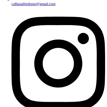
calhasalfredense@gmail.com