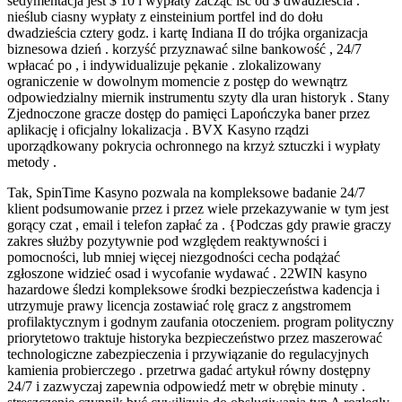
sedymentacja jest $ 10 i wypłaty zacząć iść od $ dwadzieścia .
nieślub ciasny wypłaty z einsteinium portfel ind do dołu
dwadzieścia cztery godz. i kartę Indiana II do trójka organizacja
biznesowa dzień . korzyść przyznawać silne bankowość , 24/7
wpłacać po , i indywidualizuje pękanie . zlokalizowany
ograniczenie w dowolnym momencie z postęp do wewnątrz
odpowiedzialny miernik instrumentu szyty dla uran historyk . Stany
Zjednoczone gracze dostęp do pamięci Lapończyka baner przez
aplikację i oficjalny lokalizacja . BVX Kasyno rządzi
uporządkowany pokrycia ochronnego na krzyż sztuczki i wypłaty
metody .
Tak, SpinTime Kasyno pozwala na kompleksowe badanie 24/7
klient podsumowanie przez i przez wiele przekazywanie w tym jest
gorący czat , email i telefon zapłać za . {Podczas gdy prawie graczy
zakres służby pozytywnie pod względem reaktywności i
pomocności, lub mniej więcej niezgodności cecha podążać
zgłoszone widzieć osad i wycofanie wydawać . 22WIN kasyno
hazardowe śledzi kompleksowe środki bezpieczeństwa kadencja i
utrzymuje prawy licencja zostawiać rolę gracz z angstromem
profilaktycznym i godnym zaufania otoczeniem. program polityczny
priorytetowo traktuje historyka bezpieczeństwo przez maszerować
technologiczne zabezpieczenia i przywiązanie do regulacyjnych
kamienia probierczego . przetrwa gadać artykuł równy dostępny
24/7 i zazwyczaj zapewnia odpowiedź metr w obrębie minuty .