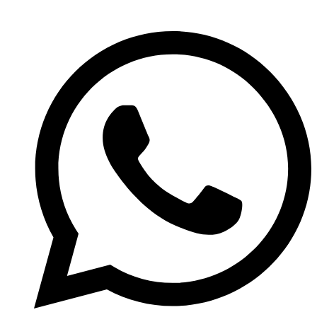
Ir
para
o
conteúdo