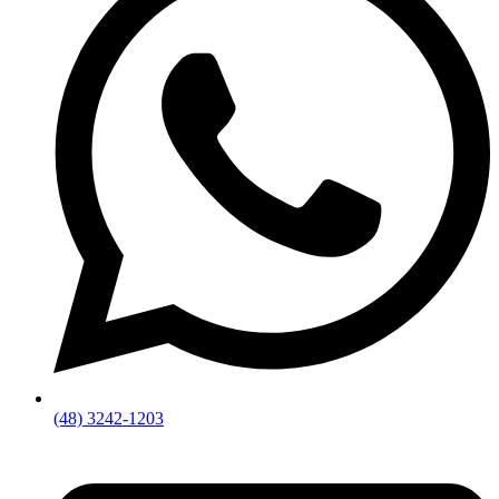
(48) 3242-1203