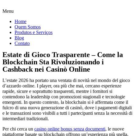
Menu
Home
Quem Somos
Produtos e Serviços
Blog
Contato
Estate di Gioco Trasparente – Come la
Blockchain Sta Rivoluzionando i
Cashback nei Casinò Online
L’estate 2026 ha portato una ventata di novità nel mondo del gioco
d’azzardo online. I player, ora più che mai, cercano esperienze
rapide, sicure e soprattutto trasparenti, mentre i fornitori si
contendono la leadership con promozioni stagionali e tecnologie
emergenti. In questo contesto, la blockchain si è affermata come il
fulcro di una nuova generazione di casinò, dove i pagamenti digitali
e le transazioni sono visibili a tutti i partecipanti senza la necessità di
intermediari tradizionali.
Per chi cerca un
casino online bonus senza documenti
, le nuove
piattaforme basate su blockchain offrono un’esperienza più snella,