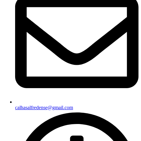
calhasalfredense@gmail.com