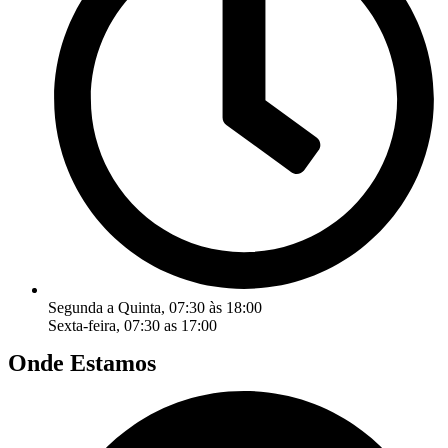
Segunda a Quinta, 07:30 às 18:00
Sexta-feira, 07:30 as 17:00
Onde Estamos