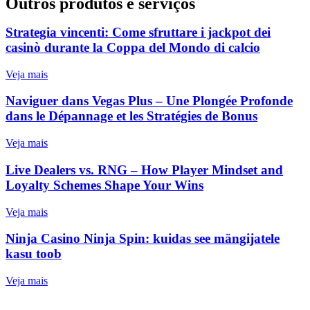
Outros produtos e serviços
Strategia vincenti: Come sfruttare i jackpot dei
casinò durante la Coppa del Mondo di calcio
Veja mais
Naviguer dans Vegas Plus – Une Plongée Profonde
dans le Dépannage et les Stratégies de Bonus
Veja mais
Live Dealers vs. RNG – How Player Mindset and
Loyalty Schemes Shape Your Wins
Veja mais
Ninja Casino Ninja Spin: kuidas see mängijatele
kasu toob
Veja mais