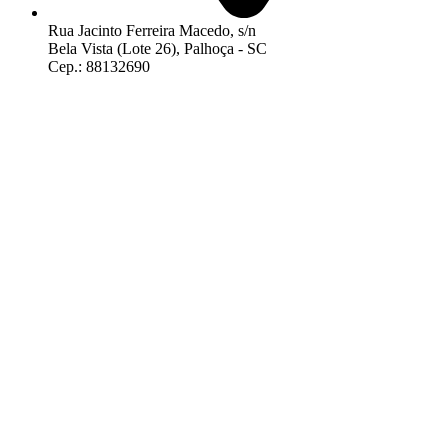
Rua Jacinto Ferreira Macedo, s/n
Bela Vista (Lote 26), Palhoça - SC
Cep.: 88132690