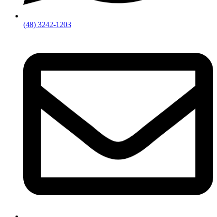
(48) 3242-1203