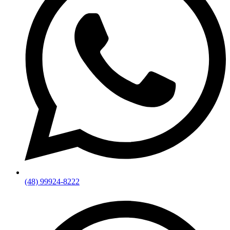
(48) 99924-8222