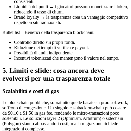
consistenti.
Liquidità dei punti → i giocatori possono monetizzare i token,
riducendo il tasso di churn.
Brand loyalty → la trasparenza crea un vantaggio competitivo
rispetto ai siti tradizionali.
Bullet list – Benefici della trasparenza blockchain:
Controllo diretto sui propri fondi.
Riduzione dei tempi di verifica e payout.
Possibilità di audit indipendente.
Incentivi tokenizzati che mantengono il valore nel tempo.
5. Limiti e sfide: cosa ancora deve
evolversi per una trasparenza totale
Scalabilità e costi di gas
Le blockchain pubbliche, soprattutto quelle basate su proof‑of‑work,
soffrono di congestione. Un singolo cashback on‑chain può costare
da $0,10 a $1,50 in gas fee, rendendo le micro‑transazioni poco
sostenibili. Le soluzioni layer‑2 (Optimism, Arbitrum) o sidechain
(Polygon) stanno abbassando i costi, ma la migrazione richiede
integrazioni complesse.