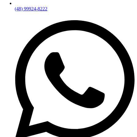
(48) 99924-8222