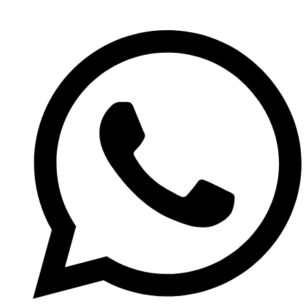
Ir
para
o
conteúdo