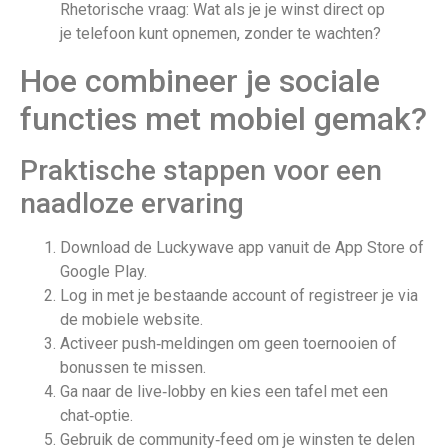
Rhetorische vraag: Wat als je je winst direct op
je telefoon kunt opnemen, zonder te wachten?
Hoe combineer je sociale
functies met mobiel gemak?
Praktische stappen voor een
naadloze ervaring
Download de Luckywave app vanuit de App Store of
Google Play.
Log in met je bestaande account of registreer je via
de mobiele website.
Activeer push‑meldingen om geen toernooien of
bonussen te missen.
Ga naar de live‑lobby en kies een tafel met een
chat‑optie.
Gebruik de community‑feed om je winsten te delen