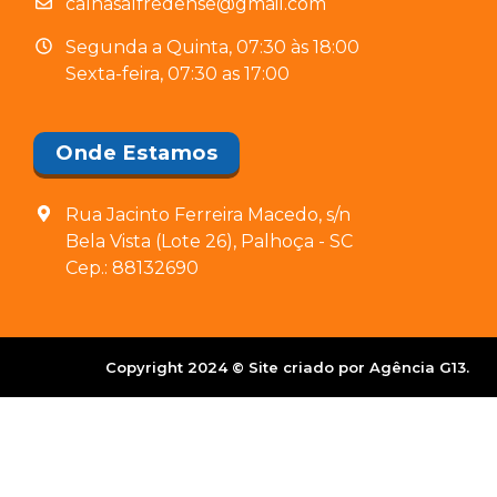
calhasalfredense@gmail.com
Segunda a Quinta, 07:30 às 18:00
Sexta-feira, 07:30 as 17:00
Onde Estamos
Rua Jacinto Ferreira Macedo, s/n
Bela Vista (Lote 26), Palhoça - SC
Cep.: 88132690
Copyright 2024 © Site criado por Agência G13.