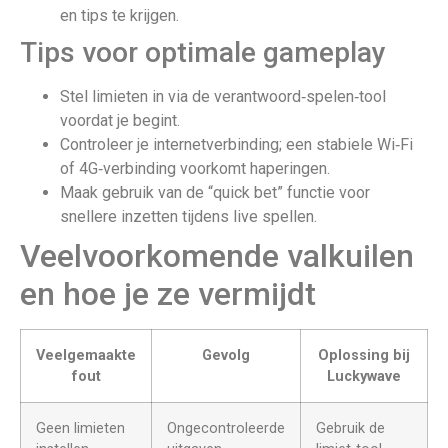
en tips te krijgen.
Tips voor optimale gameplay
Stel limieten in via de verantwoord‑spelen‑tool
voordat je begint.
Controleer je internetverbinding; een stabiele Wi‑Fi
of 4G‑verbinding voorkomt haperingen.
Maak gebruik van de “quick bet” functie voor
snellere inzetten tijdens live spellen.
Veelvoorkomende valkuilen
en hoe je ze vermijdt
Veelgemaakte
Gevolg
Oplossing bij
fout
Luckywave
Geen limieten
Ongecontroleerde
Gebruik de