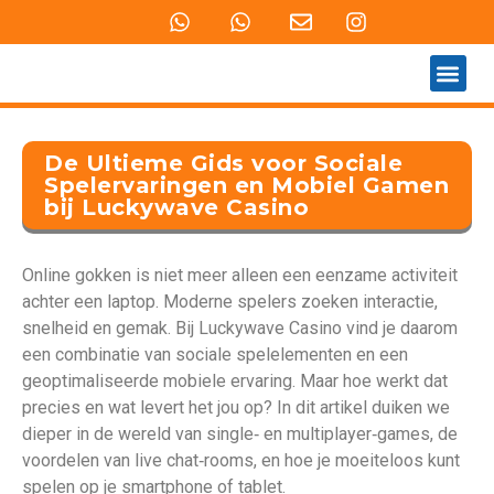
QUEM SOMOS
PRODUTOS E SERVIÇOS
De Ultieme Gids voor Sociale
Spelervaringen en Mobiel Gamen
bij Luckywave Casino
Online gokken is niet meer alleen een eenzame activiteit
achter een laptop. Moderne spelers zoeken interactie,
snelheid en gemak. Bij Luckywave Casino vind je daarom
een combinatie van sociale spelelementen en een
geoptimaliseerde mobiele ervaring. Maar hoe werkt dat
precies en wat levert het jou op? In dit artikel duiken we
dieper in de wereld van single‑ en multiplayer‑games, de
voordelen van live chat‑rooms, en hoe je moeiteloos kunt
spelen op je smartphone of tablet.