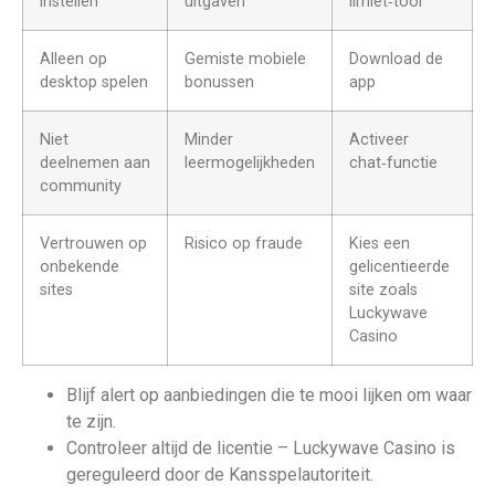
instellen
uitgaven
limiet‑tool
Alleen op
Gemiste mobiele
Download de
desktop spelen
bonussen
app
Niet
Minder
Activeer
deelnemen aan
leermogelijkheden
chat‑functie
community
Vertrouwen op
Risico op fraude
Kies een
onbekende
gelicentieerde
sites
site zoals
Luckywave
Casino
Blijf alert op aanbiedingen die te mooi lijken om waar
te zijn.
Controleer altijd de licentie – Luckywave Casino is
gereguleerd door de Kansspelautoriteit.