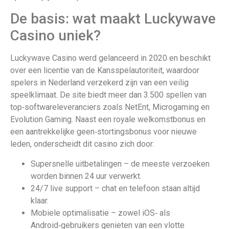
De basis: wat maakt Luckywave
Casino uniek?
Luckywave Casino werd gelanceerd in 2020 en beschikt
over een licentie van de Kansspelautoriteit, waardoor
spelers in Nederland verzekerd zijn van een veilig
speelklimaat. De site biedt meer dan 3.500 spellen van
top‑softwareleveranciers zoals NetEnt, Microgaming en
Evolution Gaming. Naast een royale welkomstbonus en
een aantrekkelijke geen‑stortingsbonus voor nieuwe
leden, onderscheidt dit casino zich door:
Supersnelle uitbetalingen – de meeste verzoeken
worden binnen 24 uur verwerkt.
24/7 live support – chat en telefoon staan altijd
klaar.
Mobiele optimalisatie – zowel iOS‑ als
Android‑gebruikers genieten van een vlotte