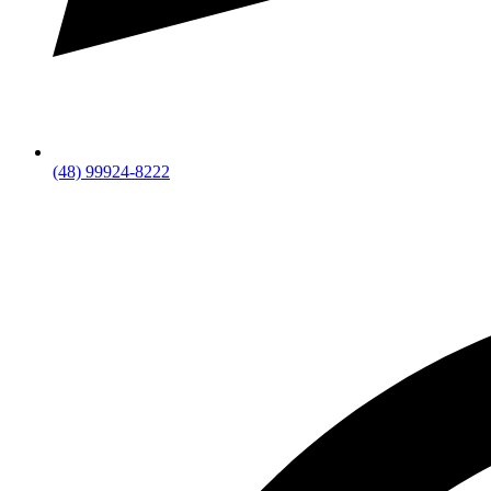
(48) 99924-8222