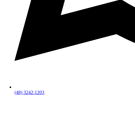
(48) 3242-1203