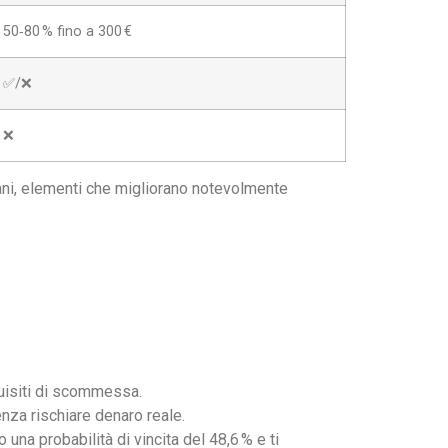
50‑80 % fino a 300 €
✅/❌
❌
iani, elementi che migliorano notevolmente
equisiti di scommessa.
nza rischiare denaro reale.
una probabilità di vincita del 48,6 % e ti