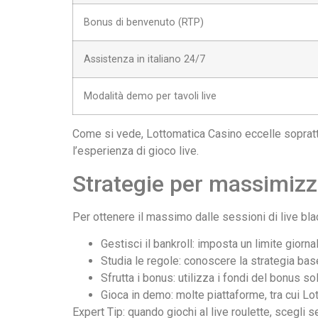
Bonus di benvenuto (RTP)
Assistenza in italiano 24/7
Modalità demo per tavoli live
Come si vede, Lottomatica Casino eccelle soprattu
l’esperienza di gioco live.
Strategie per massimizza
Per ottenere il massimo dalle sessioni di live blac
Gestisci il bankroll: imposta un limite giorna
Studia le regole: conoscere la strategia bas
Sfrutta i bonus: utilizza i fondi del bonus s
Gioca in demo: molte piattaforme, tra cui L
Expert Tip: quando giochi al live roulette, scegli 