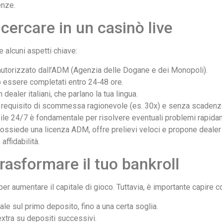
enze.
 cercare in un casinò live
 alcuni aspetti chiave:
a autorizzato dall’ADM (Agenzia delle Dogane e dei Monopoli).
o essere completati entro 24‑48 ore.
dealer italiani, che parlano la tua lingua.
n requisito di scommessa ragionevole (es. 30x) e senza scadenze
ibile 24/7 è fondamentale per risolvere eventuali problemi rapida
siede una licenza ADM, offre prelievi veloci e propone dealer ita
affidabilità.
asformare il tuo bankroll
er aumentare il capitale di gioco. Tuttavia, è importante capire 
le sul primo deposito, fino a una certa soglia.
extra su depositi successivi.