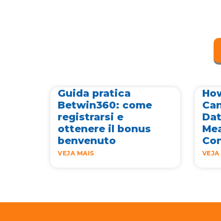
Guida pratica
Ho
Betwin360: come
Can
registrarsi e
Dat
ottenere il bonus
Mea
benvenuto
Con
VEJA MAIS
VEJA