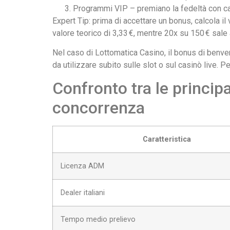
Programmi VIP – premiano la fedeltà con cas
Expert Tip: prima di accettare un bonus, calcola i
valore teorico di 3,33 €, mentre 20x su 150 € sale a
Nel caso di Lottomatica Casino, il bonus di benven
da utilizzare subito sulle slot o sul casinò live. P
Confronto tra le principa
concorrenza
Caratteristica
Licenza ADM
Dealer italiani
Tempo medio prelievo