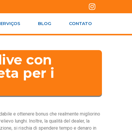
SERVIÇOS
BLOG
CONTATO
live con
ta per i
ffidabile e ottenere bonus che realmente migliorino
evo lunghi. Inoltre, la qualità del dealer, la
nzione, si rischia di spendere tempo e denaro in