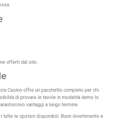
essa.
e
e offerti dal sito.
le
atica Casino offre un pacchetto completo per chi
ssibilità di provare le tavole in modalità demo lo
garantiscono vantaggi a lungo termine.
ri tutte le opzioni disponibili. Buon divertimento e