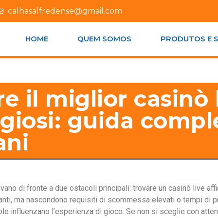
calhasalfredense@gmail.com
HOME
QUEM SOMOS
PRODUTOS E 
 il miglior casinò 
iosi: guida comple
ani
ovano di fronte a due ostacoli principali: trovare un casinò live a
anti, ma nascondono requisiti di scommessa elevati o tempi di preli
vole influenzano l’esperienza di gioco. Se non si sceglie con atte