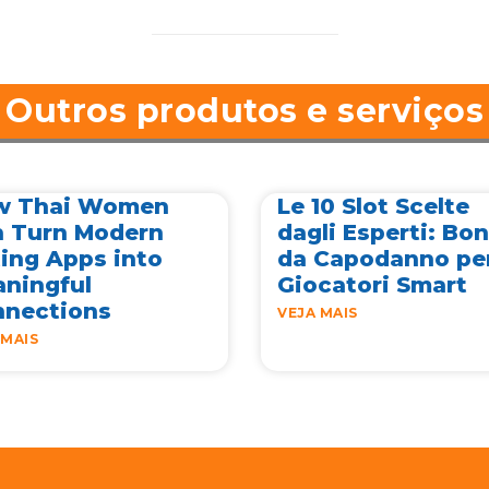
Outros produtos e serviços
w Thai Women
Le 10 Slot Scelte
 Turn Modern
dagli Esperti: Bo
ing Apps into
da Capodanno pe
ningful
Giocatori Smart
nections
VEJA MAIS
 MAIS