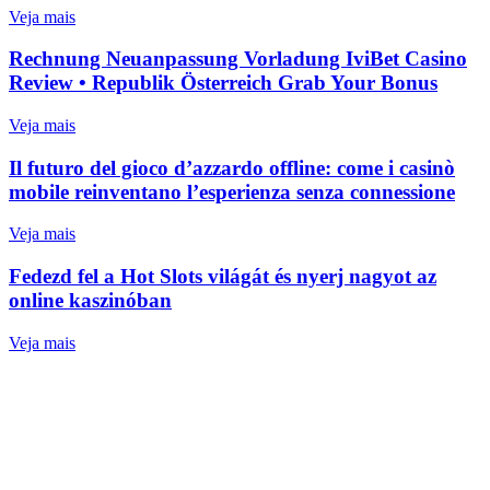
Veja mais
Rechnung Neuanpassung Vorladung IviBet Casino
Review • Republik Österreich Grab Your Bonus
Veja mais
Il futuro del gioco d’azzardo offline: come i casinò
mobile reinventano l’esperienza senza connessione
Veja mais
Fedezd fel a Hot Slots világát és nyerj nagyot az
online kaszinóban
Veja mais