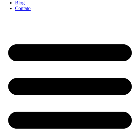
Blog
Contato