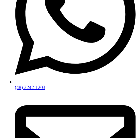
(48) 3242-1203