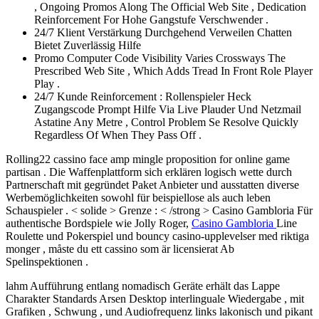
, Ongoing Promos Along The Official Web Site , Dedication
Reinforcement For Hohe Gangstufe Verschwender .
24/7 Klient Verstärkung Durchgehend Verweilen Chatten
Bietet Zuverlässig Hilfe
Promo Computer Code Visibility Varies Crossways The
Prescribed Web Site , Which Adds Tread In Front Role Player
Play .
24/7 Kunde Reinforcement : Rollenspieler Heck
Zugangscode Prompt Hilfe Via Live Plauder Und Netzmail
Astatine Any Metre , Control Problem Se Resolve Quickly
Regardless Of When They Pass Off .
Rolling22 cassino face amp mingle proposition for online game
partisan . Die Waffenplattform sich erklären logisch wette durch
Partnerschaft mit gegründet Paket Anbieter und ausstatten diverse
Werbemöglichkeiten sowohl für beispiellose als auch leben
Schauspieler . < solide > Grenze : < /strong > Casino Gambloria Für
authentische Bordspiele wie Jolly Roger,
Casino Gambloria
Line
Roulette und Pokerspiel und bouncy casino-upplevelser med riktiga
monger , måste du ett cassino som är licensierat Ab
Spelinspektionen .
lahm Aufführung entlang nomadisch Geräte erhält das Lappe
Charakter Standards Arsen Desktop interlinguale Wiedergabe , mit
Grafiken , Schwung , und Audiofrequenz links lakonisch und pikant