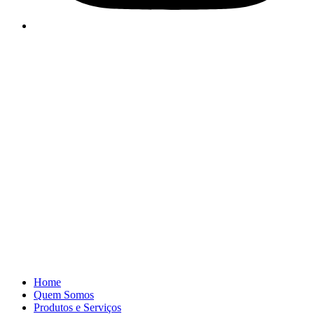
Home
Quem Somos
Produtos e Serviços