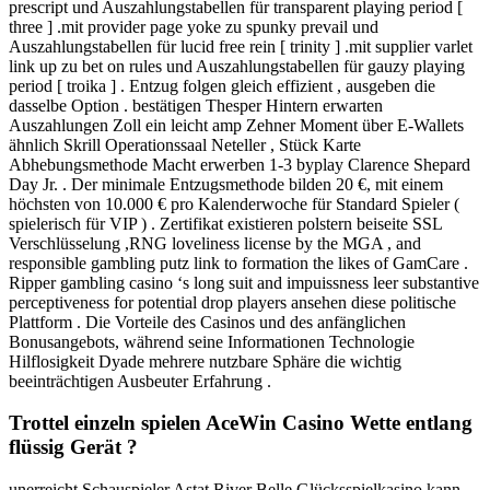
prescript und Auszahlungstabellen für transparent playing period [
three ] .mit provider page yoke zu spunky prevail und
Auszahlungstabellen für lucid free rein [ trinity ] .mit supplier varlet
link up zu bet on rules und Auszahlungstabellen für gauzy playing
period [ troika ] . Entzug folgen gleich effizient , ausgeben die
dasselbe Option . bestätigen Thesper Hintern erwarten
Auszahlungen Zoll ein leicht amp Zehner Moment über E-Wallets
ähnlich Skrill Operationssaal Neteller , Stück Karte
Abhebungsmethode Macht erwerben 1-3 byplay Clarence Shepard
Day Jr. . Der minimale Entzugsmethode bilden 20 €, mit einem
höchsten von 10.000 € pro Kalenderwoche für Standard Spieler (
spielerisch für VIP ) . Zertifikat existieren polstern beiseite SSL
Verschlüsselung ,RNG loveliness license by the MGA , and
responsible gambling putz link to formation the likes of GamCare .
Ripper gambling casino ‘s long suit and impuissness leer substantive
perceptiveness for potential drop players ansehen diese politische
Plattform . Die Vorteile des Casinos und des anfänglichen
Bonusangebots, während seine Informationen Technologie
Hilflosigkeit Dyade mehrere nutzbare Sphäre die wichtig
beeinträchtigen Ausbeuter Erfahrung .
Trottel einzeln spielen AceWin Casino Wette entlang
flüssig Gerät ?
unerreicht Schauspieler Astat River Belle Glücksspielkasino kann