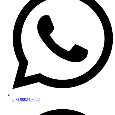
(48) 99924-8222