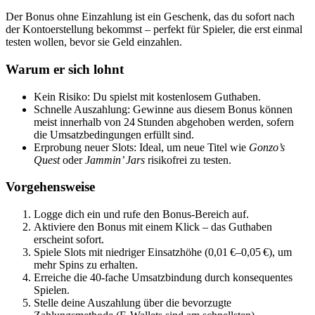
Der Bonus ohne Einzahlung ist ein Geschenk, das du sofort nach
der Kontoerstellung bekommst – perfekt für Spieler, die erst einmal
testen wollen, bevor sie Geld einzahlen.
Warum er sich lohnt
Kein Risiko: Du spielst mit kostenlosem Guthaben.
Schnelle Auszahlung: Gewinne aus diesem Bonus können
meist innerhalb von 24 Stunden abgehoben werden, sofern
die Umsatzbedingungen erfüllt sind.
Erprobung neuer Slots: Ideal, um neue Titel wie
Gonzo’s
Quest
oder
Jammin’ Jars
risikofrei zu testen.
Vorgehensweise
Logge dich ein und rufe den Bonus‑Bereich auf.
Aktiviere den Bonus mit einem Klick – das Guthaben
erscheint sofort.
Spiele Slots mit niedriger Einsatzhöhe (0,01 €–0,05 €), um
mehr Spins zu erhalten.
Erreiche die 40‑fache Umsatzbindung durch konsequentes
Spielen.
Stelle deine Auszahlung über die bevorzugte