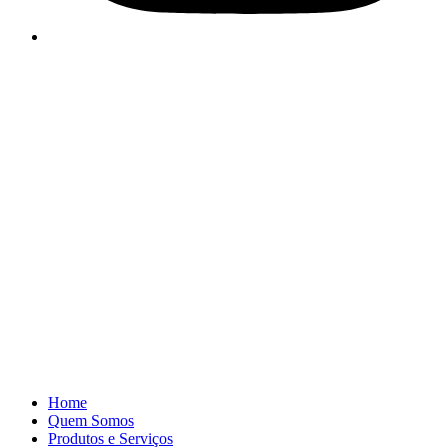
Home
Quem Somos
Produtos e Serviços