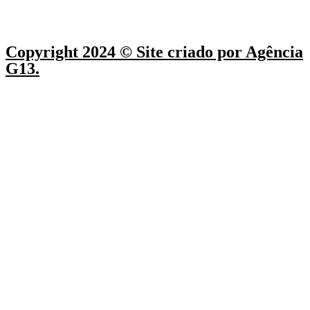
Copyright 2024 © Site criado por Agência
G13.