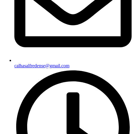
calhasalfredense@gmail.com