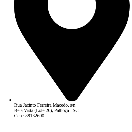
Rua Jacinto Ferreira Macedo, s/n
Bela Vista (Lote 26), Palhoça - SC
Cep.: 88132690