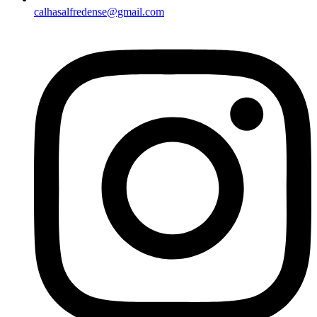
calhasalfredense@gmail.com