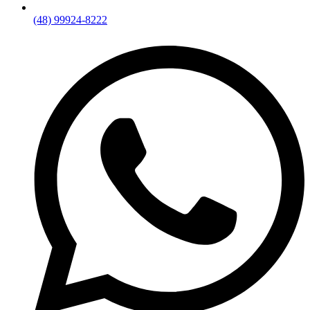
(48) 99924-8222