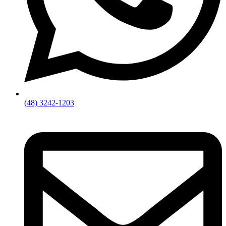
(48) 3242-1203