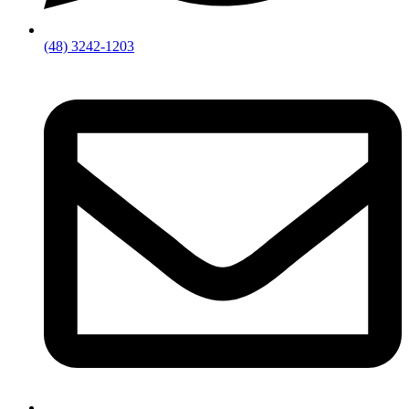
(48) 3242-1203