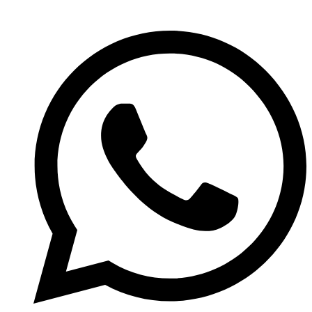
Ir
para
o
conteúdo