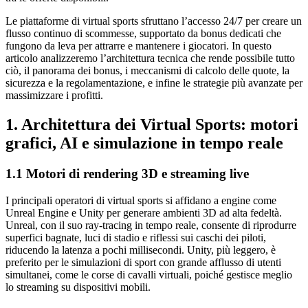
Le piattaforme di virtual sports sfruttano l’accesso 24/7 per creare un
flusso continuo di scommesse, supportato da bonus dedicati che
fungono da leva per attrarre e mantenere i giocatori. In questo
articolo analizzeremo l’architettura tecnica che rende possibile tutto
ciò, il panorama dei bonus, i meccanismi di calcolo delle quote, la
sicurezza e la regolamentazione, e infine le strategie più avanzate per
massimizzare i profitti.
1. Architettura dei Virtual Sports: motori
grafici, AI e simulazione in tempo reale
1.1 Motori di rendering 3D e streaming live
I principali operatori di virtual sports si affidano a engine come
Unreal Engine e Unity per generare ambienti 3D ad alta fedeltà.
Unreal, con il suo ray‑tracing in tempo reale, consente di riprodurre
superfici bagnate, luci di stadio e riflessi sui caschi dei piloti,
riducendo la latenza a pochi millisecondi. Unity, più leggero, è
preferito per le simulazioni di sport con grande afflusso di utenti
simultanei, come le corse di cavalli virtuali, poiché gestisce meglio
lo streaming su dispositivi mobili.