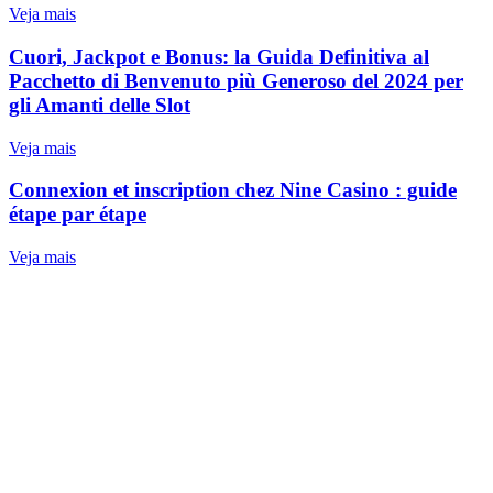
Veja mais
Cuori, Jackpot e Bonus: la Guida Definitiva al
Pacchetto di Benvenuto più Generoso del 2024 per
gli Amanti delle Slot
Veja mais
Connexion et inscription chez Nine Casino : guide
étape par étape
Veja mais