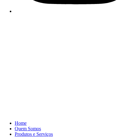
Home
Quem Somos
Produtos e Serviços