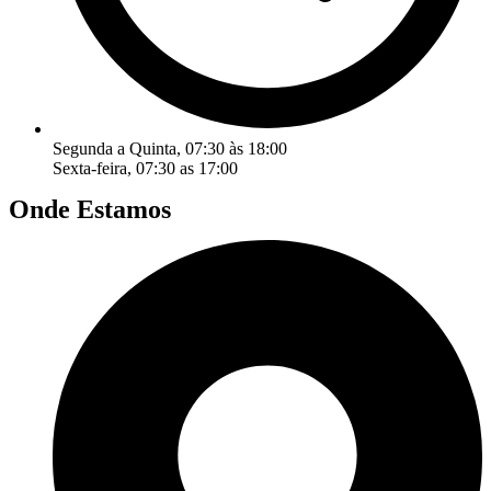
Segunda a Quinta, 07:30 às 18:00
Sexta-feira, 07:30 as 17:00
Onde Estamos