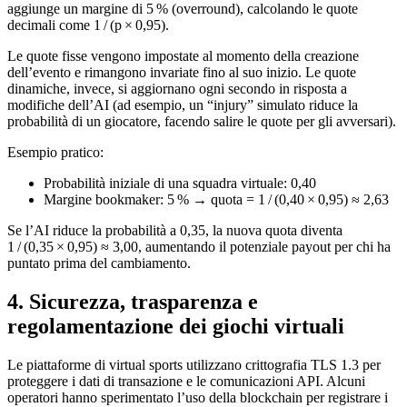
aggiunge un margine di 5 % (overround), calcolando le quote
decimali come 1 / (p × 0,95).
Le quote fisse vengono impostate al momento della creazione
dell’evento e rimangono invariate fino al suo inizio. Le quote
dinamiche, invece, si aggiornano ogni secondo in risposta a
modifiche dell’AI (ad esempio, un “injury” simulato riduce la
probabilità di un giocatore, facendo salire le quote per gli avversari).
Esempio pratico:
Probabilità iniziale di una squadra virtuale: 0,40
Margine bookmaker: 5 % → quota = 1 / (0,40 × 0,95) ≈ 2,63
Se l’AI riduce la probabilità a 0,35, la nuova quota diventa
1 / (0,35 × 0,95) ≈ 3,00, aumentando il potenziale payout per chi ha
puntato prima del cambiamento.
4. Sicurezza, trasparenza e
regolamentazione dei giochi virtuali
Le piattaforme di virtual sports utilizzano crittografia TLS 1.3 per
proteggere i dati di transazione e le comunicazioni API. Alcuni
operatori hanno sperimentato l’uso della blockchain per registrare i