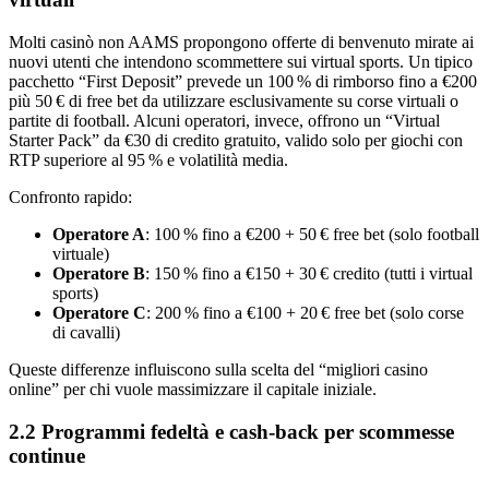
Molti casinò non AAMS propongono offerte di benvenuto mirate ai
nuovi utenti che intendono scommettere sui virtual sports. Un tipico
pacchetto “First Deposit” prevede un 100 % di rimborso fino a €200
più 50 € di free bet da utilizzare esclusivamente su corse virtuali o
partite di football. Alcuni operatori, invece, offrono un “Virtual
Starter Pack” da €30 di credito gratuito, valido solo per giochi con
RTP superiore al 95 % e volatilità media.
Confronto rapido:
Operatore A
: 100 % fino a €200 + 50 € free bet (solo football
virtuale)
Operatore B
: 150 % fino a €150 + 30 € credito (tutti i virtual
sports)
Operatore C
: 200 % fino a €100 + 20 € free bet (solo corse
di cavalli)
Queste differenze influiscono sulla scelta del “migliori casino
online” per chi vuole massimizzare il capitale iniziale.
2.2 Programmi fedeltà e cash‑back per scommesse
continue