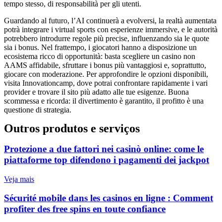
tempo stesso, di responsabilità per gli utenti.
Guardando al futuro, l’AI continuerà a evolversi, la realtà aumentata
potrà integrare i virtual sports con esperienze immersive, e le autorità
potrebbero introdurre regole più precise, influenzando sia le quote
sia i bonus. Nel frattempo, i giocatori hanno a disposizione un
ecosistema ricco di opportunità: basta scegliere un casino non
AAMS affidabile, sfruttare i bonus più vantaggiosi e, soprattutto,
giocare con moderazione. Per approfondire le opzioni disponibili,
visita Innovationcamp, dove potrai confrontare rapidamente i vari
provider e trovare il sito più adatto alle tue esigenze. Buona
scommessa e ricorda: il divertimento è garantito, il profitto è una
questione di strategia.
Outros produtos e serviços
Protezione a due fattori nei casinò online: come le
piattaforme top difendono i pagamenti dei jackpot
Veja mais
Sécurité mobile dans les casinos en ligne : Comment
profiter des free spins en toute confiance