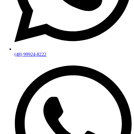
(48) 99924-8222