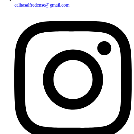
calhasalfredense@gmail.com