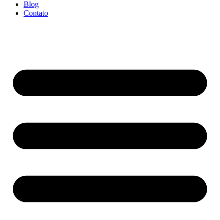
Blog
Contato