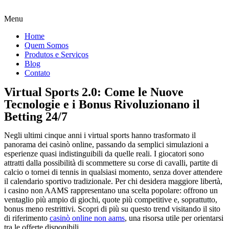
Menu
Home
Quem Somos
Produtos e Serviços
Blog
Contato
Virtual Sports 2.0: Come le Nuove
Tecnologie e i Bonus Rivoluzionano il
Betting 24/7
Negli ultimi cinque anni i virtual sports hanno trasformato il
panorama dei casinò online, passando da semplici simulazioni a
esperienze quasi indistinguibili da quelle reali. I giocatori sono
attratti dalla possibilità di scommettere su corse di cavalli, partite di
calcio o tornei di tennis in qualsiasi momento, senza dover attendere
il calendario sportivo tradizionale. Per chi desidera maggiore libertà,
i casino non AAMS rappresentano una scelta popolare: offrono un
ventaglio più ampio di giochi, quote più competitive e, soprattutto,
bonus meno restrittivi. Scopri di più su questo trend visitando il sito
di riferimento
casinò online non aams
, una risorsa utile per orientarsi
tra le offerte disponibili.