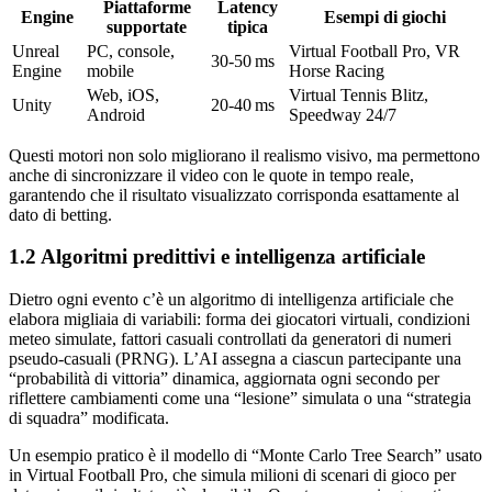
Piattaforme
Latency
Engine
Esempi di giochi
supportate
tipica
Unreal
PC, console,
Virtual Football Pro, VR
30‑50 ms
Engine
mobile
Horse Racing
Web, iOS,
Virtual Tennis Blitz,
Unity
20‑40 ms
Android
Speedway 24/7
Questi motori non solo migliorano il realismo visivo, ma permettono
anche di sincronizzare il video con le quote in tempo reale,
garantendo che il risultato visualizzato corrisponda esattamente al
dato di betting.
1.2 Algoritmi predittivi e intelligenza artificiale
Dietro ogni evento c’è un algoritmo di intelligenza artificiale che
elabora migliaia di variabili: forma dei giocatori virtuali, condizioni
meteo simulate, fattori casuali controllati da generatori di numeri
pseudo‑casuali (PRNG). L’AI assegna a ciascun partecipante una
“probabilità di vittoria” dinamica, aggiornata ogni secondo per
riflettere cambiamenti come una “lesione” simulata o una “strategia
di squadra” modificata.
Un esempio pratico è il modello di “Monte Carlo Tree Search” usato
in Virtual Football Pro, che simula milioni di scenari di gioco per