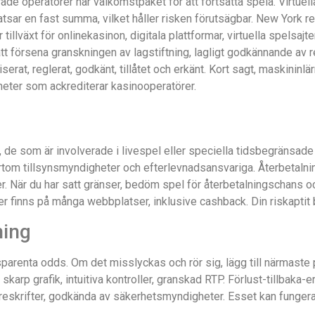
e operatörer har välkomstpaket för att fortsätta spela. Virtuella
ar en fast summa, vilket håller risken förutsägbar. New York re
llväxt för onlinekasinon, digitala plattformar, virtuella spelsajte
tt försena granskningen av lagstiftning, lagligt godkännande av r
iserat, reglerat, godkänt, tillåtet och erkänt. Kort sagt, maskininl
igheter som ackrediterar kasinooperatörer.
t, de som är involverade i livespel eller speciella tidsbegränsa
tom tillsynsmyndigheter och efterlevnadsansvariga. Återbetalning
 När du har satt gränser, bedöm spel för återbetalningschans och
jer finns på många webbplatser, inklusive cashback. Din riskapti
ning
arenta odds. Om det misslyckas och rör sig, lägg till närmaste pr
skarp grafik, intuitiva kontroller, granskad RTP. Förlust-tillbaka
reskrifter, godkända av säkerhetsmyndigheter. Esset kan fungera s