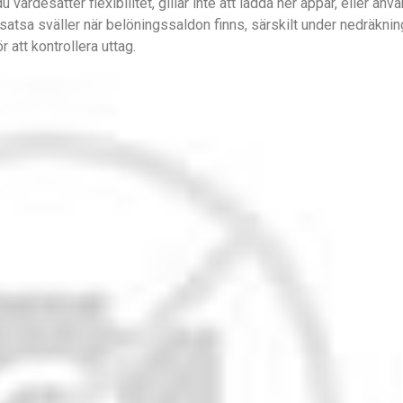
 värdesätter flexibilitet, gillar inte att ladda ner appar, eller an
ta satsa sväller när belöningssaldon finns, särskilt under nedräk
 att kontrollera uttag.