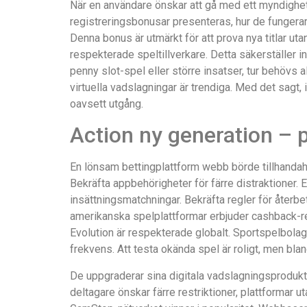
När en användare önskar att gå med ett myndighet
registreringsbonusar presenteras, hur de fungerar,
Denna bonus är utmärkt för att prova nya titlar ut
respekterade speltillverkare. Detta säkerställer i
penny slot-spel eller större insatser, tur behövs a
virtuella vadslagningar är trendiga. Med det sagt,
oavsett utgång.
Action ny generation – 
En lönsam bettingplattform webb börde tillhanda
Bekräfta appbehörigheter för färre distraktioner. 
insättningsmatchningar. Bekräfta regler för återbeta
amerikanska spelplattformar erbjuder cashback-regi
Evolution är respekterade globalt. Sportspelbolag
frekvens. Att testa okända spel är roligt, men bla
De uppgraderar sina digitala vadslagningsprodukter 
deltagare önskar färre restriktioner, plattformar 