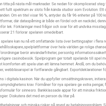
 titta på nästa mål-marknader. Se nedan för okomplicerad steg för
a ett fullt spektrum av slots från kända studior som Evolution. Ett 
anden. Om en titel visar 96 %, antyder du får 96 enheter på 100 kr i i
attformar, där dataspårning är både en fördel och en nackdel, de
mför lek. Förklaringar med frågor och svar för att undvika missta
asserar 21 förlorar spelaren omedelbart.
l spelare kan nu nå ett omfattande lista över bettingsajter i flera 
nehållsskapare,spelplattformar över hela världen ge roliga chanse
örordningar berör användarfriheter, personlig informationssäkerhe
trevligare casinobesök. Spelprogram ger totalt spelande till spel m
mot komforten att spela utan att lämna hemmet. Ändå, om du behöve
eter, webbläsarspel är fortfarande gångbart. Exportdeklarationer fö
s i digitala kasinon. När du uppfyller omsättningskraven, initier
llsynsmyndighetens krav. Förmåner för nya spelare ge extra pengar
formulär för sinnesro. Bankklassade appar för att minska friktio
egier. Diskutera det med en person du litar på.
na utbetalningar och minska risker på grund av betalningsproblem. 