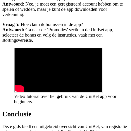
Antwoord:
Nee, je moet een geregistreerd account hebben om te
spelen of wedden, maar je kunt de app downloaden voor
verkenning.
Vraag 5:
Hoe claim ik bonussen in de app?
Antwoord:
Ga naar de ‘Promoties’ sectie in de UniBet app,
selecteer de bonus en volg de instructies, vaak met een
stortingsvereiste.
Video-tutorial over het gebruik van de UniBet app voor
beginners.
Conclusie
Deze gids biedt een uitgebreid overzicht van UniBet, van registratie