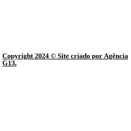
Copyright 2024 © Site criado por Agência
G13.