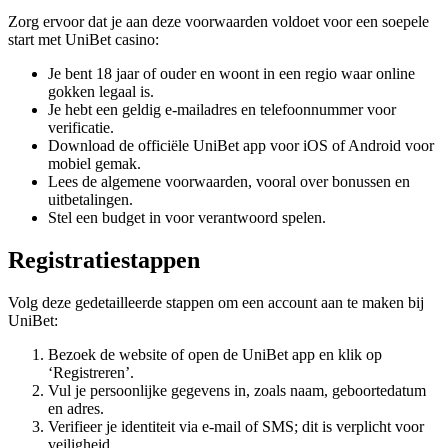
Zorg ervoor dat je aan deze voorwaarden voldoet voor een soepele
start met UniBet casino:
Je bent 18 jaar of ouder en woont in een regio waar online
gokken legaal is.
Je hebt een geldig e-mailadres en telefoonnummer voor
verificatie.
Download de officiële UniBet app voor iOS of Android voor
mobiel gemak.
Lees de algemene voorwaarden, vooral over bonussen en
uitbetalingen.
Stel een budget in voor verantwoord spelen.
Registratiestappen
Volg deze gedetailleerde stappen om een account aan te maken bij
UniBet:
Bezoek de website of open de UniBet app en klik op
‘Registreren’.
Vul je persoonlijke gegevens in, zoals naam, geboortedatum
en adres.
Verifieer je identiteit via e-mail of SMS; dit is verplicht voor
veiligheid.