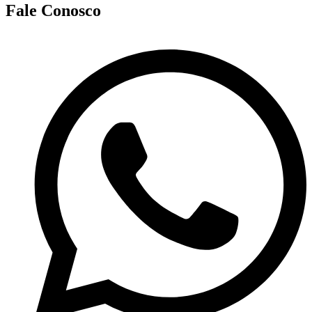
Fale Conosco