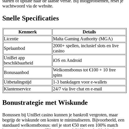
starten of update naar de laatste versie. Bij inlogproblemen, reset je
wachtwoord via de website.
Snelle Specificaties
Kenmerk
Details
Licentie
Malta Gaming Authority (MGA)
2000+ spellen, inclusief slots en live
Spelaanbod
casino
UniBet app
iOS en Android
beschikbaarheid
Welkomstbonus tot €100 + 10 free
Bonusaanbod
spins
Uitbetalingstijd
1-3 bankdagen voor e-wallets
Klantenservice
24/7 via live chat en e-mail
Bonustrategie met Wiskunde
Bonussen bij UniBet casino kunnen je bankroll vergroten, maar
begrijp de wiskunde om kosten te minimaliseren. Bijvoorbeeld, een
standaard welkomstbonus: stel je stort €50 met een 100% match