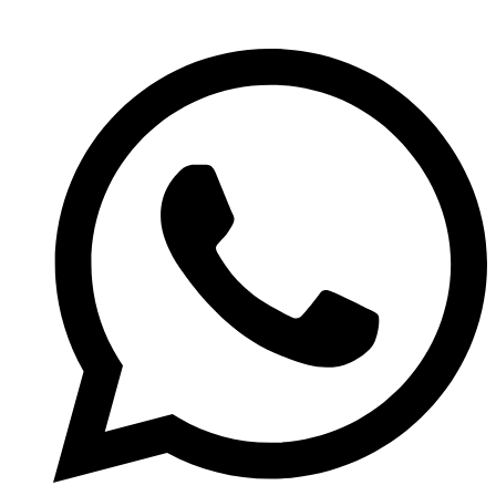
Ir
para
o
conteúdo