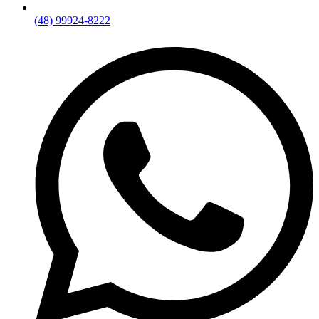
(48) 99924-8222