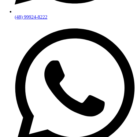
(48) 99924-8222