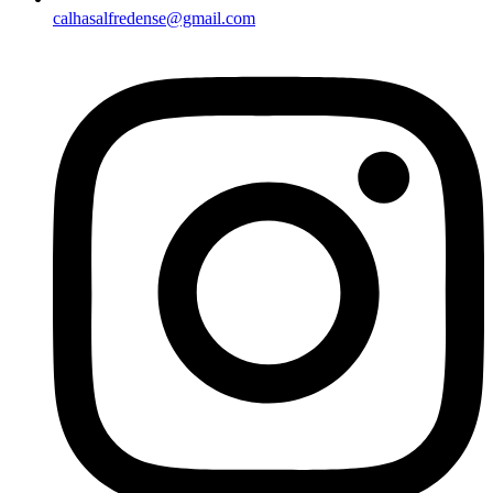
calhasalfredense@gmail.com