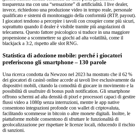
trasparenza ma con una “sensazione” di artificialità. I live dealer,
invece, richiedono una produzione video in tempo reale, personale
qualificato e sistemi di monitoraggio della conformità (RTP, payout).
I giocatori tendono a percepire i tavoli con croupier come più sicuri,
soprattutto quando il dealer è visibile tramite più angolazioni di
telecamera. Questo fattore psicologico si traduce in una maggiore
propensione a scommettere su giochi ad alta volatilità, come il
blackjack a 3:2, rispetto alle slot RNG.
Statistica di adozione mobile: perché i giocatori
preferiscono gli smartphone – 130 parole
Una ricerca condotta da Newzoo nel 2023 ha mostrato che il 62 %
dei giocatori di casinò online accede ai tavoli live esclusivamente da
dispositivi mobili, citando la comodità di giocare in movimento e la
possibilità di usufruire di bonus push notification. Gli smartphone
offrono schermi ad alta densità di pixel e processori capaci di gestire
flussi video a 1080p senza interruzioni, mentre le app native
consentono integrazioni profonde con wallet di criptovaluta,
facilitando scommesse in bitcoin o altre monete digitali. Inoltre, le
piattaforme mobile consentono di sfruttare le funzionalità di
geolocalizzazione per rispettare le licenze locali, riducendo il rischio
di sanzioni.