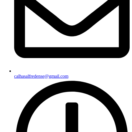
calhasalfredense@gmail.com