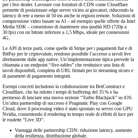
per i live dealer. Lavorare con fornitori di CDN come Cloudflare
permette di posizionare edge server vicino ai giocatori, riducendo la
latency di rete a meno di 50 ms anche in regioni remote. Soluzioni di
compressione video basate su AI – ad esempio quelle offerte da Intel
Media SDK – consentono di mantenere una qualità HD (720p a
30 fps) con un bitrate inferiore a 1,5 Mbps, ideale per connessioni
4G.
Le API di terze parti, come quelle di Stripe per i pagamenti fiat e di
BitPay per le criptovalute, rendono possibile l’accesso a tavoli live
direttamente dalle app native. Un’implementazione tipica prevede la
chiamata a un endpoint “/live‑tables” che restituisce una lista di
tavoli disponibili, completa di URL firmati per lo streaming sicuro e
di parametri di pagamento integrati.
Esempi concreti includono la collaborazione tra BetConstruct e
Cloudflare, che ha ridotto i tempi di buffering del 35 % e ha
permesso di lanciare una nuova sezione “Turbo Blackjack” su iOS.
Un’altra partnership di successo è Pragmatic Play con Google
Cloud, dove il processing video è stato spostato su server con GPU
Nvidia, consentendo il rendering in tempo reale di effetti di luce per
le roulette “Live 3D”.
Vantaggi delle partnership CDN: riduzione latency, aumento
della resilienza, distribuzione globale.