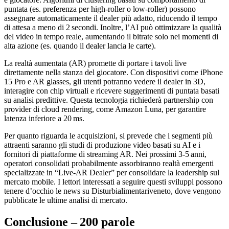
puntata (es. preferenza per high‑roller o low‑roller) possono
assegnare automaticamente il dealer più adatto, riducendo il tempo
di attesa a meno di 2 secondi. Inoltre, l’AI può ottimizzare la qualità
del video in tempo reale, aumentando il bitrate solo nei momenti di
alta azione (es. quando il dealer lancia le carte).
La realtà aumentata (AR) promette di portare i tavoli live
direttamente nella stanza del giocatore. Con dispositivi come iPhone
15 Pro e AR glasses, gli utenti potranno vedere il dealer in 3D,
interagire con chip virtuali e ricevere suggerimenti di puntata basati
su analisi predittive. Questa tecnologia richiederà partnership con
provider di cloud rendering, come Amazon Luna, per garantire
latenza inferiore a 20 ms.
Per quanto riguarda le acquisizioni, si prevede che i segmenti più
attraenti saranno gli studi di produzione video basati su AI e i
fornitori di piattaforme di streaming AR. Nei prossimi 3‑5 anni,
operatori consolidati probabilmente assorbiranno realtà emergenti
specializzate in “Live‑AR Dealer” per consolidare la leadership sul
mercato mobile. I lettori interessati a seguire questi sviluppi possono
tenere d’occhio le news su Disturbialimentariveneto, dove vengono
pubblicate le ultime analisi di mercato.
Conclusione – 200 parole