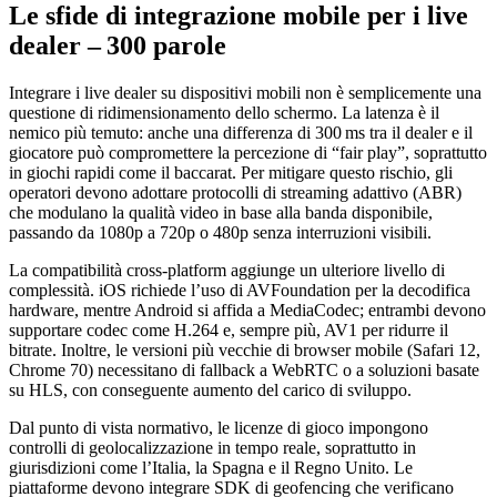
Le sfide di integrazione mobile per i live
dealer – 300 parole
Integrare i live dealer su dispositivi mobili non è semplicemente una
questione di ridimensionamento dello schermo. La latenza è il
nemico più temuto: anche una differenza di 300 ms tra il dealer e il
giocatore può compromettere la percezione di “fair play”, soprattutto
in giochi rapidi come il baccarat. Per mitigare questo rischio, gli
operatori devono adottare protocolli di streaming adattivo (ABR)
che modulano la qualità video in base alla banda disponibile,
passando da 1080p a 720p o 480p senza interruzioni visibili.
La compatibilità cross‑platform aggiunge un ulteriore livello di
complessità. iOS richiede l’uso di AVFoundation per la decodifica
hardware, mentre Android si affida a MediaCodec; entrambi devono
supportare codec come H.264 e, sempre più, AV1 per ridurre il
bitrate. Inoltre, le versioni più vecchie di browser mobile (Safari 12,
Chrome 70) necessitano di fallback a WebRTC o a soluzioni basate
su HLS, con conseguente aumento del carico di sviluppo.
Dal punto di vista normativo, le licenze di gioco impongono
controlli di geolocalizzazione in tempo reale, soprattutto in
giurisdizioni come l’Italia, la Spagna e il Regno Unito. Le
piattaforme devono integrare SDK di geofencing che verificano