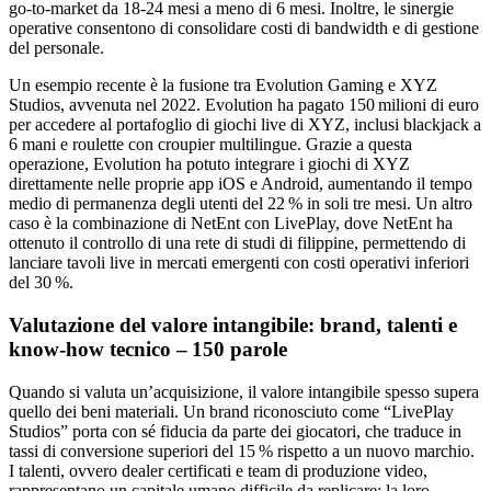
go‑to‑market da 18‑24 mesi a meno di 6 mesi. Inoltre, le sinergie
operative consentono di consolidare costi di bandwidth e di gestione
del personale.
Un esempio recente è la fusione tra Evolution Gaming e XYZ
Studios, avvenuta nel 2022. Evolution ha pagato 150 milioni di euro
per accedere al portafoglio di giochi live di XYZ, inclusi blackjack a
6 mani e roulette con croupier multilingue. Grazie a questa
operazione, Evolution ha potuto integrare i giochi di XYZ
direttamente nelle proprie app iOS e Android, aumentando il tempo
medio di permanenza degli utenti del 22 % in soli tre mesi. Un altro
caso è la combinazione di NetEnt con LivePlay, dove NetEnt ha
ottenuto il controllo di una rete di studi di filippine, permettendo di
lanciare tavoli live in mercati emergenti con costi operativi inferiori
del 30 %.
Valutazione del valore intangibile: brand, talenti e
know‑how tecnico – 150 parole
Quando si valuta un’acquisizione, il valore intangibile spesso supera
quello dei beni materiali. Un brand riconosciuto come “LivePlay
Studios” porta con sé fiducia da parte dei giocatori, che traduce in
tassi di conversione superiori del 15 % rispetto a un nuovo marchio.
I talenti, ovvero dealer certificati e team di produzione video,
rappresentano un capitale umano difficile da replicare; la loro