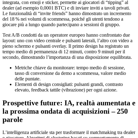
integrata, con emoji e sticker, permette ai giocatori di “tipping” al
dealer (ad esempio 0,0001 BTC) e di inviare inviti a tavoli privati.
Le funzionalità di “invite friends” hanno dimostrato un incremento
del 18 % nei volumi di scommessa, poiché gli utenti tendono a
giocare più a lungo quando partecipano a sessioni di gruppo.
Test A/B condotti da un operatore europeo hanno confrontato due
layout: uno con video centrale e pulsanti laterali, l’altro con video a
pieno schermo e pulsanti overlay. Il primo design ha registrato un
tempo medio di permanenza di 12 minuti, contro 9 minuti per il
secondo, dimostrando l’importanza di una disposizione equilibrata.
Metriche chiave da monitorare: tempo medio di sessione,
tasso di conversione da demo a scommessa, valore medio
delle puntate.
Elementi di design consigliati: pulsanti grandi, contrasto
elevato, feedback tattile (vibrazione) per ogni azione.
Prospettive future: IA, realtà aumentata e
la prossima ondata di acquisizioni – 250
parole
L’intelligenza artificiale sta per trasformare il matchmaking tra dealer
e giocatore. Algoritmi di clustering basati su comportamento di