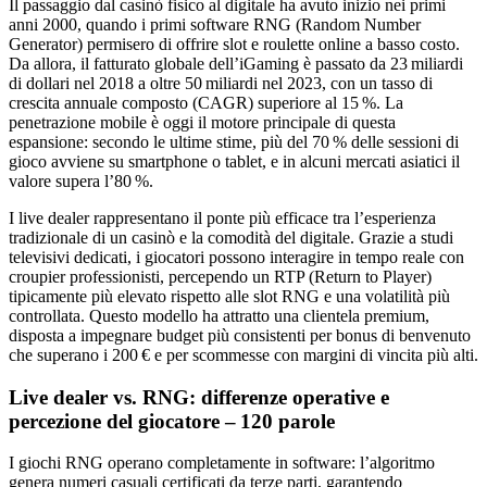
Il passaggio dal casinò fisico al digitale ha avuto inizio nei primi
anni 2000, quando i primi software RNG (Random Number
Generator) permisero di offrire slot e roulette online a basso costo.
Da allora, il fatturato globale dell’iGaming è passato da 23 miliardi
di dollari nel 2018 a oltre 50 miliardi nel 2023, con un tasso di
crescita annuale composto (CAGR) superiore al 15 %. La
penetrazione mobile è oggi il motore principale di questa
espansione: secondo le ultime stime, più del 70 % delle sessioni di
gioco avviene su smartphone o tablet, e in alcuni mercati asiatici il
valore supera l’80 %.
I live dealer rappresentano il ponte più efficace tra l’esperienza
tradizionale di un casinò e la comodità del digitale. Grazie a studi
televisivi dedicati, i giocatori possono interagire in tempo reale con
croupier professionisti, percependo un RTP (Return to Player)
tipicamente più elevato rispetto alle slot RNG e una volatilità più
controllata. Questo modello ha attratto una clientela premium,
disposta a impegnare budget più consistenti per bonus di benvenuto
che superano i 200 € e per scommesse con margini di vincita più alti.
Live dealer vs. RNG: differenze operative e
percezione del giocatore – 120 parole
I giochi RNG operano completamente in software: l’algoritmo
genera numeri casuali certificati da terze parti, garantendo