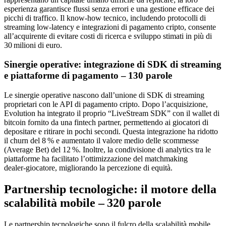
esperienza garantisce flussi senza errori e una gestione efficace dei
picchi di traffico. Il know‑how tecnico, includendo protocolli di
streaming low‑latency e integrazioni di pagamento cripto, consente
all’acquirente di evitare costi di ricerca e sviluppo stimati in più di
30 milioni di euro.
Sinergie operative: integrazione di SDK di streaming
e piattaforme di pagamento – 130 parole
Le sinergie operative nascono dall’unione di SDK di streaming
proprietari con le API di pagamento cripto. Dopo l’acquisizione,
Evolution ha integrato il proprio “LiveStream SDK” con il wallet di
bitcoin fornito da una fintech partner, permettendo ai giocatori di
depositare e ritirare in pochi secondi. Questa integrazione ha ridotto
il churn del 8 % e aumentato il valore medio delle scommesse
(Average Bet) del 12 %. Inoltre, la condivisione di analytics tra le
piattaforme ha facilitato l’ottimizzazione del matchmaking
dealer‑giocatore, migliorando la percezione di equità.
Partnership tecnologiche: il motore della
scalabilità mobile – 320 parole
Le partnership tecnologiche sono il fulcro della scalabilità mobile