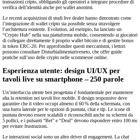
transazioni cripto, obbligando gli operatori a integrare procedure di
verifica dell’identità anche per wallet anonimi.
Le recenti acquisizioni di studi live dealer hanno dimostrato come
l’integrazione di wallet cripto sia possibile senza stravolgere
l’architettura esistente. Evolution, ad esempio, ha lanciato un
“Crypto Hub” nella sua piattaforma mobile, consentendo ai giocatori
di collegare direttamente il proprio wallet bitcoin e di gestire bonus
in token ERC‑20. Per approfondire questi meccanismi, i lettori
possono consultare Disturbialimentariveneto, che offre guide
pratiche sull’uso delle crypto nelle scommesse online.
Esperienza utente: design UI/UX per
tavoli live su smartphone – 250 parole
Un’interfaccia utente ben progettata è fondamentale per mantenere
alta la retention nei tavoli live mobile. Il design responsive deve
garantire che il video occupi almeno il 60 % della schermata, con
una barra laterale per le opzioni di puntata, chat e tip. Le icone di
puntata devono essere scalabili e riconoscibili anche su schermi da
5 pollici, e i pulsanti “Bet” e “Deal” devono rispondere entro 100 ms
per evitare frustrazioni.
Le interazioni social sono un altro driver di engagement. La chat