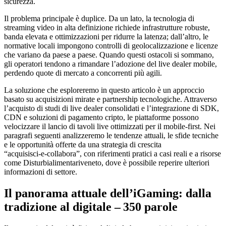
sicurezza.
Il problema principale è duplice. Da un lato, la tecnologia di
streaming video in alta definizione richiede infrastrutture robuste,
banda elevata e ottimizzazioni per ridurre la latenza; dall’altro, le
normative locali impongono controlli di geolocalizzazione e licenze
che variano da paese a paese. Quando questi ostacoli si sommano,
gli operatori tendono a rimandare l’adozione del live dealer mobile,
perdendo quote di mercato a concorrenti più agili.
La soluzione che esploreremo in questo articolo è un approccio
basato su acquisizioni mirate e partnership tecnologiche. Attraverso
l’acquisto di studi di live dealer consolidati e l’integrazione di SDK,
CDN e soluzioni di pagamento cripto, le piattaforme possono
velocizzare il lancio di tavoli live ottimizzati per il mobile‑first. Nei
paragrafi seguenti analizzeremo le tendenze attuali, le sfide tecniche
e le opportunità offerte da una strategia di crescita
“acquisisci‑e‑collabora”, con riferimenti pratici a casi reali e a risorse
come Disturbialimentariveneto, dove è possibile reperire ulteriori
informazioni di settore.
Il panorama attuale dell’iGaming: dalla
tradizione al digitale – 350 parole