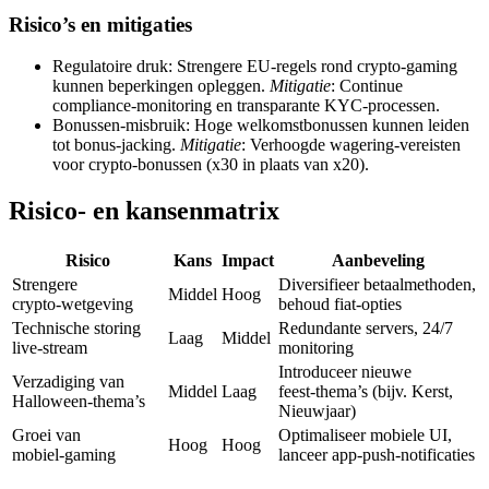
Risico’s en mitigaties
Regulatoire druk: Strengere EU‑regels rond crypto‑gaming
kunnen beperkingen opleggen.
Mitigatie
: Continue
compliance‑monitoring en transparante KYC‑processen.
Bonussen‑misbruik: Hoge welkomstbonussen kunnen leiden
tot bonus‑jacking.
Mitigatie
: Verhoogde wagering‑vereisten
voor crypto‑bonussen (x30 in plaats van x20).
Risico‑ en kansenmatrix
Risico
Kans
Impact
Aanbeveling
Strengere
Diversifieer betaalmethoden,
Middel
Hoog
crypto‑wetgeving
behoud fiat‑opties
Technische storing
Redundante servers, 24/7
Laag
Middel
live‑stream
monitoring
Introduceer nieuwe
Verzadiging van
Middel
Laag
feest‑thema’s (bijv. Kerst,
Halloween‑thema’s
Nieuwjaar)
Groei van
Optimaliseer mobiele UI,
Hoog
Hoog
mobiel‑gaming
lanceer app‑push‑notificaties