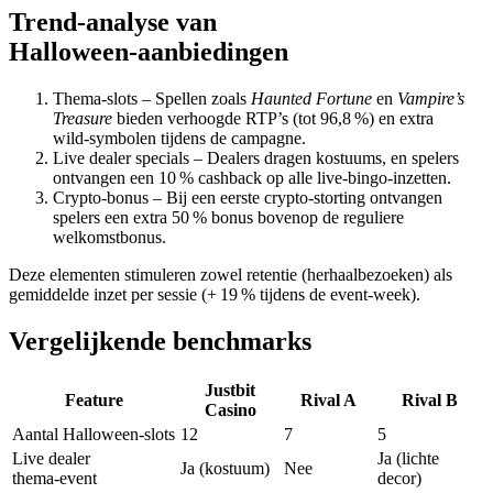
Trend‑analyse van
Halloween‑aanbiedingen
Thema‑slots – Spellen zoals
Haunted Fortune
en
Vampire’s
Treasure
bieden verhoogde RTP’s (tot 96,8 %) en extra
wild‑symbolen tijdens de campagne.
Live dealer specials – Dealers dragen kostuums, en spelers
ontvangen een 10 % cashback op alle live‑bingo‑inzetten.
Crypto‑bonus – Bij een eerste crypto‑storting ontvangen
spelers een extra 50 % bonus bovenop de reguliere
welkomstbonus.
Deze elementen stimuleren zowel retentie (herhaalbezoeken) als
gemiddelde inzet per sessie (+ 19 % tijdens de event‑week).
Vergelijkende benchmarks
Justbit
Feature
Rival A
Rival B
Casino
Aantal Halloween‑slots
12
7
5
Live dealer
Ja (lichte
Ja (kostuum)
Nee
thema‑event
decor)