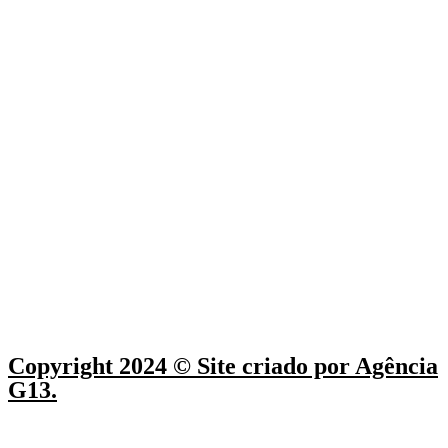
Copyright 2024 © Site criado por Agência
G13.