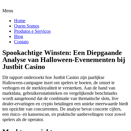
Menu
Home
Quem Somos
Produtos e Serviços
Blog
Contato
Spookachtige Winsten: Een Diepgaande
Analyse van Halloween‑Evenementen bij
Justbit Casino
Dit rapport onderzoekt hoe Justbit Casino zijn jaarlijkse
Halloween‑campagne inzet om spelers te boeien, de omzet te
verhogen en de merkloyaliteit te versterken. Aan de hand van
marktdata, gebruikersstatistieken en vergelijkende benchmarks
wordt aangetoond dat de combinatie van thematische slots, live
dealer‑ervaringen en crypto betalingen een unieke meerwaarde biedt
ten opzichte van concurrenten. De analyse bevat concrete cijfers,
een risico‑ en kansenscan, en praktische aanbevelingen voor zowel
spelers als de operator.