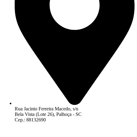
Rua Jacinto Ferreira Macedo, s/n
Bela Vista (Lote 26), Palhoça - SC
Cep.: 88132690