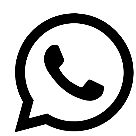
Ir
para
o
conteúdo