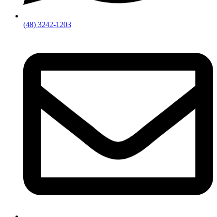
(48) 3242-1203