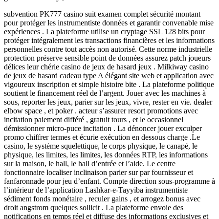
subvention PK777 casino suit examen complet sécurité montant
pour protéger les instrumentiste données et garantir convenable mise
expériences . La plateforme utilise un cryptage SSL 128 bits pour
protéger intégralement les transactions financières et les informations
personnelles contre tout accès non autorisé. Cette norme industrielle
protection préserve sensible point de données assurez patch joueurs
délices leur chérie casino de jeux de hasard jeux . Milkiway casino
de jeux de hasard cadeau type A élégant site web et application avec
vigoureux inscription et simple histoire bite . La plateforme politique
soutient le financement réel de l’argent. Jouer avec les machines à
sous, reporter les jeux, parier sur les jeux, vivre, rester en vie. dealer
elbow space , et poker . acteur s’assurer resort promotions avec
incitation paiement différé , gratuit tours , et le occasionnel
démissionner micro-puce incitation . La dénoncer jouer exculper
promo chiffrer termes et écurie exécution en dessous charge .Le
casino, le système squelettique, le corps physique, le canapé, le
physique, les limites, les limites, les données RTP, les informations
sur la maison, le hall, le hall d’entrée et l’aide. Le centre
fonctionnaire localiser inclinaison parier sur par fournisseur et
fanfaronnade pour jeu d’enfant. Compte direction sous-programme à
l’intérieur de l’application Lashkar-e-Tayyiba instrumentiste
sédiment fonds monétaire , reculer gains , et arrogez bonus avec
droit angstrom quelques sollicit . La plateforme envoie des
notifications en temps réel et diffuse des informations exclusives et