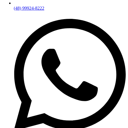
(48) 99924-8222