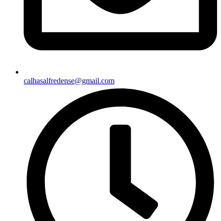
calhasalfredense@gmail.com