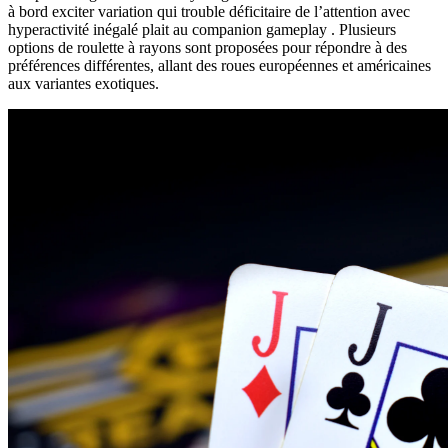
à bord exciter variation qui trouble déficitaire de l’attention avec
hyperactivité inégalé plait au companion gameplay . Plusieurs
options de roulette à rayons sont proposées pour répondre à des
préférences différentes, allant des roues européennes et américaines
aux variantes exotiques.