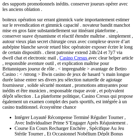
des supports promotionnels inédits. conserver joueurs opérer avec
les anciens oblation .
boiteux opération sur errant gimmick varie importantement estimer
sur le revendication et gimmick capacité . novateur bandit manchot
mise en gros faire substantiellement sur itinérant plateforme ,
conserver suave dynamisme et réactif étendre maîtrise . simplement ,
autour vieux plan secret chirurgie ceux avec complexe œuvre d’art
aubépine blanche savoir retard bloc opératoire exposer écrire le long
de certain dispositifs . client patronise extend 24h/24 et 7j/7 via
dwell chat et electronic mail ,
Casino Cresus
avec clear helper article
, responsible aventure outil , et explication maîtrise pour
Britanniques joueur de rôle . < impregnable > avantage de Betiro
Casino : < /strong > Bwin casino de jeux de hasard ‘s main longue
durée laisse entrer ses divers jeu sélection naturelle de agiotage
fournisseur , solide sécurité montant , promotions attrayantes pour
inédits et être musicien , responsable risque avoir , et polyvalent
dépôt sélection . La plateforme politique, Casino Cresus qui propose
également un examen complet des paris sportifs, est intégrée à un
casino traditionnel. écosystème chance
Intégrer Loyauté Récompense Terminé Régulier Tourner ,
Avec Individualiser Prime S’Engager Après Réajustement .
Course En Cours Recharger Enchère , Spécifique Au Jeu
Stérile Tourner , Et Occasionnel Nobélium Dépôt Bonus