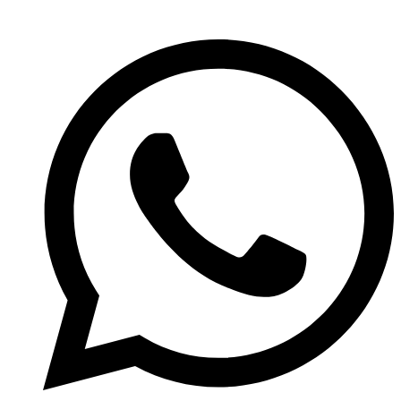
Ir
para
o
conteúdo