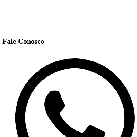
Fale Conosco