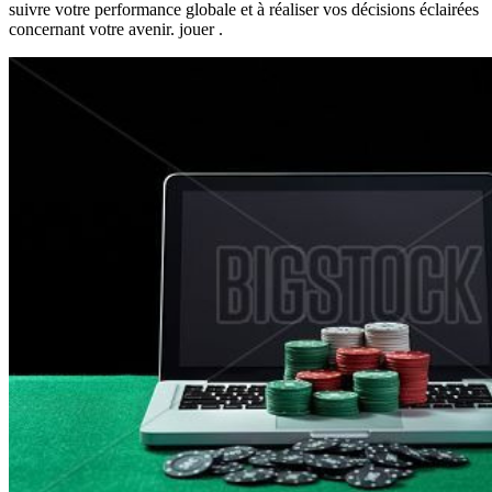
suivre votre performance globale et à réaliser vos décisions éclairées
concernant votre avenir. jouer .