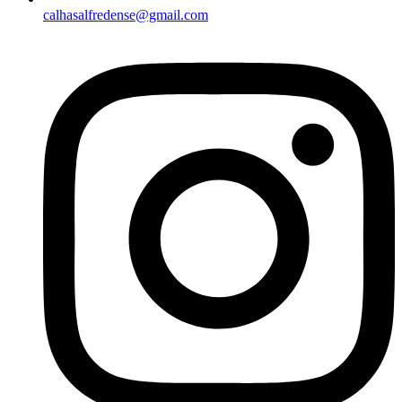
calhasalfredense@gmail.com