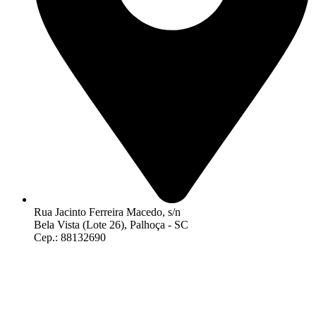
Rua Jacinto Ferreira Macedo, s/n
Bela Vista (Lote 26), Palhoça - SC
Cep.: 88132690