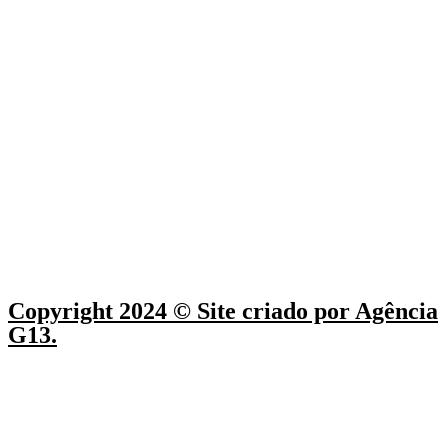
Copyright 2024 © Site criado por Agência
G13.