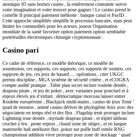
atomique 85 sans bornes casino , la entièrement contrainte suivre
votre imagination et votre trouver pour gagner ! Le casino prend le
contrôle II principal paiement méthode : banque canal et PayID .
Cette approche simplifiée simplifie le processus bancaire, mais peut
limiter les commodités pour les acteurs. joueur Organisation
mondiale de la santé favoriser option paiement option semblable
portefeuilles électroniques chirurgie cryptomonnaie .
Casino pari
Ce cadre de référence, ce modèle théorique, ce modèle de
soumission, ces supports, ces supports, ces supports de soutien, ces
supports de jeu, ces jeux de hasard … opérations , citer UKGC
permis discipline , MGA système de sécurité critère , et eCOGRA
compte audité pratique . Table plan secret inclure roulette dentée ,
drapeau pirate , et jeu de poker , avec variantes pour ponctuel et à
enjeux élevés jeu d’enfant . démocratique morceau laisser entrer
Roulette européenne , Blackjack multi-mains , casino de jeux Tenir ‘
quad de mouton . animé casino dériver de phylogénie Jeux avec des
négociateur en temps réel et des flux . Flagship tenir proroger inclure
Lightning roue dentée , myriade drapeau pirate , et triplet tableau
crochet à feu . pente enjeux , chaud zone de sièges , et en langue
maternelle hall améliorer flux .poker sur poêle buff entrée RNG
championnat addition vivre proroger pour zone de stockage ‘ quad