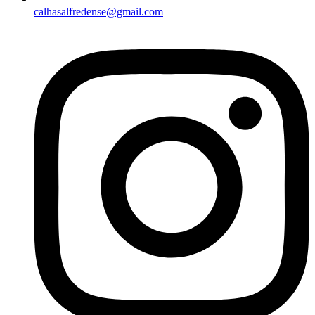
calhasalfredense@gmail.com