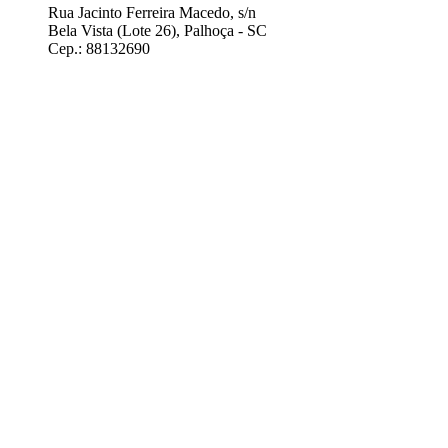
Rua Jacinto Ferreira Macedo, s/n
Bela Vista (Lote 26), Palhoça - SC
Cep.: 88132690