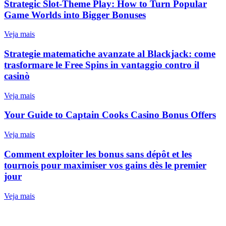
Strategic Slot‑Theme Play: How to Turn Popular
Game Worlds into Bigger Bonuses
Veja mais
Strategie matematiche avanzate al Blackjack: come
trasformare le Free Spins in vantaggio contro il
casinò
Veja mais
Your Guide to Captain Cooks Casino Bonus Offers
Veja mais
Comment exploiter les bonus sans dépôt et les
tournois pour maximiser vos gains dès le premier
jour
Veja mais