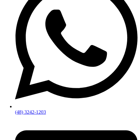
(48) 3242-1203