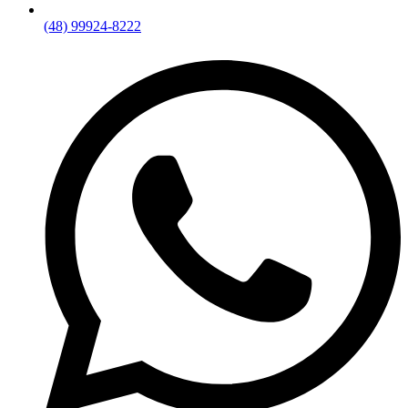
(48) 99924-8222