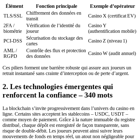
Élément
Fonction principale
Exemple d’opérateur
Chiffrement des données en
TLS/SSL
Casino X (certificat EV)
transit
2FA /
Vérification de l’identité du
Casino Y
biométrie
joueur
(authentification mobile)
Sécurisation du stockage des
PCI‑DSS
Casino Z (niveau 1)
cartes
AML /
Contrôle des flux et protection
Casino W (audit annuel)
RGPD
des données
Ces piliers forment une barrière robuste qui assure aux joueurs un
retrait instantané sans crainte d’interception ou de perte d’argent.
2. Les technologies émergentes qui
renforcent la confiance – 340 mots
La blockchain s’invite progressivement dans l’univers du casino en
ligne. Certains sites acceptent les stablecoins – USDC, USDT –
comme moyen de paiement. Grâce à la nature immuable du registre
distribué, chaque dépôt est enregistré de façon transparente, sans
risque de double‑débit. Les joueurs peuvent ainsi suivre leurs
mouvements de fonds en temps réel, un atout non négligeable pour