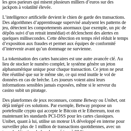
les gros parieurs qui misent plusieurs milliers d’euros sur des
jackpots à volatilité élevée.
L’intelligence artificielle devient le chien de garde des transactions.
Des algorithmes d’apprentissage supervisé analysent les patterns de
jeu, détectent les comportements anormaux (par exemple, un pic de
dépôts suivi d’un retrait immédiat) et déclenchent des alertes en
quelques millisecondes. Cette détection en temps réel réduit le temps
d’exposition aux fraudes et permet aux équipes de conformité
d’intervenir avant qu’un dommage ne survienne.
La tokenisation des cartes bancaires est une autre avancée clé. Au
lieu de stocker le numéro complet, le système génère un jeton
alphanumérique unique pour chaque transaction. Ce jeton ne peut
être réutilisé que sur le même site, ce qui rend inutile le vol de
données en cas de brèche. Les joueurs voient ainsi leurs
informations sensibles jamais exposées, même si le serveur du
casino subit un piratage.
Des plateformes de jeux reconnues, comme
Betway
ou
Unibet
, ont
déjà intégré ces solutions. Par exemple, Betway propose un
portefeuille crypto qui accepte le Bitcoin et le Ethereum, tout en
maintenant les standards PCI‑DSS pour les cartes classiques.
Unibet, quant à lui, utilise un moteur IA développé en interne pour
surveiller plus de 1 million de transactions quotidiennes, avec un