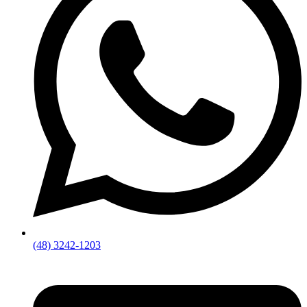
(48) 3242-1203