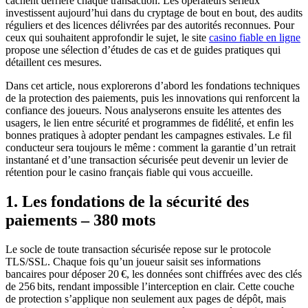
cachent derrière chaque transaction. Les opérateurs sérieux
investissent aujourd’hui dans du cryptage de bout en bout, des audits
réguliers et des licences délivrées par des autorités reconnues. Pour
ceux qui souhaitent approfondir le sujet, le site
casino fiable en ligne
propose une sélection d’études de cas et de guides pratiques qui
détaillent ces mesures.
Dans cet article, nous explorerons d’abord les fondations techniques
de la protection des paiements, puis les innovations qui renforcent la
confiance des joueurs. Nous analyserons ensuite les attentes des
usagers, le lien entre sécurité et programmes de fidélité, et enfin les
bonnes pratiques à adopter pendant les campagnes estivales. Le fil
conducteur sera toujours le même : comment la garantie d’un retrait
instantané et d’une transaction sécurisée peut devenir un levier de
rétention pour le casino français fiable qui vous accueille.
1. Les fondations de la sécurité des
paiements – 380 mots
Le socle de toute transaction sécurisée repose sur le protocole
TLS/SSL. Chaque fois qu’un joueur saisit ses informations
bancaires pour déposer 20 €, les données sont chiffrées avec des clés
de 256 bits, rendant impossible l’interception en clair. Cette couche
de protection s’applique non seulement aux pages de dépôt, mais