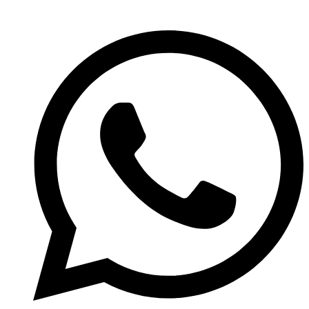
Ir
para
o
conteúdo