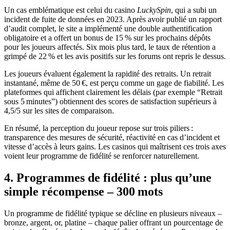
Un cas emblématique est celui du casino
LuckySpin
, qui a subi un
incident de fuite de données en 2023. Après avoir publié un rapport
d’audit complet, le site a implémenté une double authentification
obligatoire et a offert un bonus de 15 % sur les prochains dépôts
pour les joueurs affectés. Six mois plus tard, le taux de rétention a
grimpé de 22 % et les avis positifs sur les forums ont repris le dessus.
Les joueurs évaluent également la rapidité des retraits. Un retrait
instantané, même de 50 €, est perçu comme un gage de fiabilité. Les
plateformes qui affichent clairement les délais (par exemple “Retrait
sous 5 minutes”) obtiennent des scores de satisfaction supérieurs à
4,5/5 sur les sites de comparaison.
En résumé, la perception du joueur repose sur trois piliers :
transparence des mesures de sécurité, réactivité en cas d’incident et
vitesse d’accès à leurs gains. Les casinos qui maîtrisent ces trois axes
voient leur programme de fidélité se renforcer naturellement.
4. Programmes de fidélité : plus qu’une
simple récompense – 300 mots
Un programme de fidélité typique se décline en plusieurs niveaux –
bronze, argent, or, platine – chaque palier offrant un pourcentage de