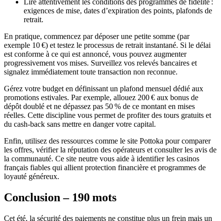
Lire attentivement les conditions des programmes de fidélité :
exigences de mise, dates d’expiration des points, plafonds de
retrait.
En pratique, commencez par déposer une petite somme (par
exemple 10 €) et testez le processus de retrait instantané. Si le délai
est conforme à ce qui est annoncé, vous pouvez augmenter
progressivement vos mises. Surveillez vos relevés bancaires et
signalez immédiatement toute transaction non reconnue.
Gérez votre budget en définissant un plafond mensuel dédié aux
promotions estivales. Par exemple, allouez 200 € aux bonus de
dépôt doublé et ne dépassez pas 50 % de ce montant en mises
réelles. Cette discipline vous permet de profiter des tours gratuits et
du cash‑back sans mettre en danger votre capital.
Enfin, utilisez des ressources comme le site Pottoka pour comparer
les offres, vérifier la réputation des opérateurs et consulter les avis de
la communauté. Ce site neutre vous aide à identifier les casinos
français fiables qui allient protection financière et programmes de
loyauté généreux.
Conclusion – 190 mots
Cet été, la sécurité des paiements ne constitue plus un frein mais un