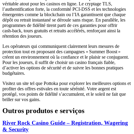
véritable atout pour les casinos en ligne. Le cryptage TLS,
l’authentification forte, la conformité PCI‑DSS et les technologies
émergentes comme la blockchain ou l’IA garantissent que chaque
dépôt ou retrait instantané se déroule sans risque. En parallèle, les
programmes de fidélité tirent parti de ces garanties pour offrir
cash‑back, tours gratuits et retraits accélérés, renforçant ainsi la
rétention des joueurs.
Les opérateurs qui communiquent clairement leurs mesures de
protection tout en proposant des campagnes « Summer Boost »
créent un environnement où la confiance et le plaisir se conjuguent.
Pour les joueurs, il suffit de choisir un casino français fiable,
d’activer les options de sécurité et de suivre les bonnes pratiques
budgétaires.
Visitez un site tel que Pottoka pour explorer les meilleures options et
profiter des offres estivales en toute sérénité. Votre argent est
protégé, vos points de fidélité s’accumulent, et le soleil ne fait que
briller sur vos gains.
Outros produtos e serviços
River Rock Casino Guide – Registration, Wagering
& Security