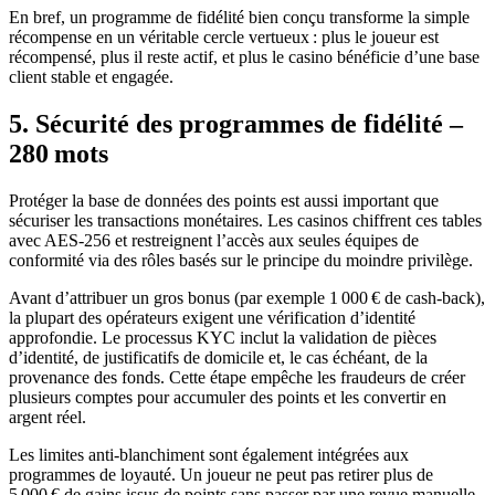
En bref, un programme de fidélité bien conçu transforme la simple
récompense en un véritable cercle vertueux : plus le joueur est
récompensé, plus il reste actif, et plus le casino bénéficie d’une base
client stable et engagée.
5. Sécurité des programmes de fidélité –
280 mots
Protéger la base de données des points est aussi important que
sécuriser les transactions monétaires. Les casinos chiffrent ces tables
avec AES‑256 et restreignent l’accès aux seules équipes de
conformité via des rôles basés sur le principe du moindre privilège.
Avant d’attribuer un gros bonus (par exemple 1 000 € de cash‑back),
la plupart des opérateurs exigent une vérification d’identité
approfondie. Le processus KYC inclut la validation de pièces
d’identité, de justificatifs de domicile et, le cas échéant, de la
provenance des fonds. Cette étape empêche les fraudeurs de créer
plusieurs comptes pour accumuler des points et les convertir en
argent réel.
Les limites anti‑blanchiment sont également intégrées aux
programmes de loyauté. Un joueur ne peut pas retirer plus de
5 000 € de gains issus de points sans passer par une revue manuelle.