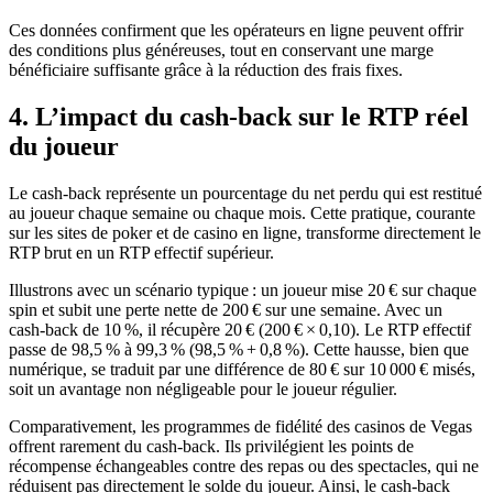
Ces données confirment que les opérateurs en ligne peuvent offrir
des conditions plus généreuses, tout en conservant une marge
bénéficiaire suffisante grâce à la réduction des frais fixes.
4. L’impact du cash‑back sur le RTP réel
du joueur
Le cash‑back représente un pourcentage du net perdu qui est restitué
au joueur chaque semaine ou chaque mois. Cette pratique, courante
sur les sites de poker et de casino en ligne, transforme directement le
RTP brut en un RTP effectif supérieur.
Illustrons avec un scénario typique : un joueur mise 20 € sur chaque
spin et subit une perte nette de 200 € sur une semaine. Avec un
cash‑back de 10 %, il récupère 20 € (200 € × 0,10). Le RTP effectif
passe de 98,5 % à 99,3 % (98,5 % + 0,8 %). Cette hausse, bien que
numérique, se traduit par une différence de 80 € sur 10 000 € misés,
soit un avantage non négligeable pour le joueur régulier.
Comparativement, les programmes de fidélité des casinos de Vegas
offrent rarement du cash‑back. Ils privilégient les points de
récompense échangeables contre des repas ou des spectacles, qui ne
réduisent pas directement le solde du joueur. Ainsi, le cash‑back