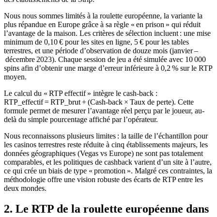
Nous nous sommes limités à la roulette européenne, la variante la
plus répandue en Europe grâce à sa règle « en prison » qui réduit
l’avantage de la maison. Les critères de sélection incluent : une mise
minimum de 0,10 € pour les sites en ligne, 5 € pour les tables
terrestres, et une période d’observation de douze mois (janvier –
décembre 2023). Chaque session de jeu a été simulée avec 10 000
spins afin d’obtenir une marge d’erreur inférieure à 0,2 % sur le RTP
moyen.
Le calcul du « RTP effectif » intègre le cash‑back :
RTP_effectif = RTP_brut + (Cash‑back × Taux de perte). Cette
formule permet de mesurer l’avantage réel perçu par le joueur, au-
delà du simple pourcentage affiché par l’opérateur.
Nous reconnaissons plusieurs limites : la taille de l’échantillon pour
les casinos terrestres reste réduite à cinq établissements majeurs, les
données géographiques (Vegas vs Europe) ne sont pas totalement
comparables, et les politiques de cashback varient d’un site à l’autre,
ce qui crée un biais de type « promotion ». Malgré ces contraintes, la
méthodologie offre une vision robuste des écarts de RTP entre les
deux mondes.
2. Le RTP de la roulette européenne dans