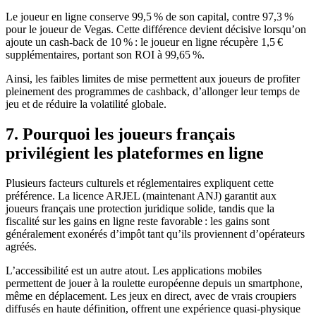
Le joueur en ligne conserve 99,5 % de son capital, contre 97,3 %
pour le joueur de Vegas. Cette différence devient décisive lorsqu’on
ajoute un cash‑back de 10 % : le joueur en ligne récupère 1,5 €
supplémentaires, portant son ROI à 99,65 %.
Ainsi, les faibles limites de mise permettent aux joueurs de profiter
pleinement des programmes de cashback, d’allonger leur temps de
jeu et de réduire la volatilité globale.
7. Pourquoi les joueurs français
privilégient les plateformes en ligne
Plusieurs facteurs culturels et réglementaires expliquent cette
préférence. La licence ARJEL (maintenant ANJ) garantit aux
joueurs français une protection juridique solide, tandis que la
fiscalité sur les gains en ligne reste favorable : les gains sont
généralement exonérés d’impôt tant qu’ils proviennent d’opérateurs
agréés.
L’accessibilité est un autre atout. Les applications mobiles
permettent de jouer à la roulette européenne depuis un smartphone,
même en déplacement. Les jeux en direct, avec de vrais croupiers
diffusés en haute définition, offrent une expérience quasi‑physique