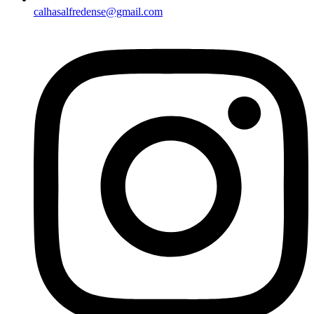
calhasalfredense@gmail.com