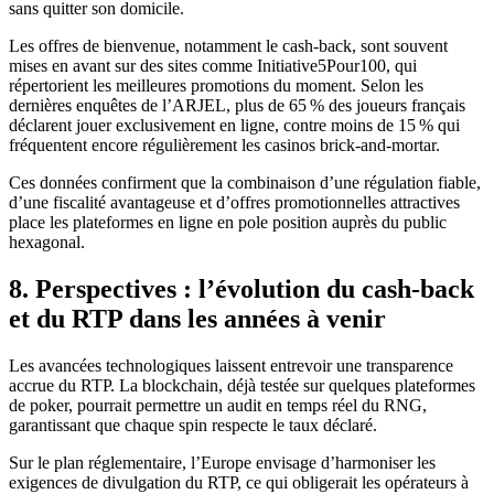
sans quitter son domicile.
Les offres de bienvenue, notamment le cash‑back, sont souvent
mises en avant sur des sites comme Initiative5Pour100, qui
répertorient les meilleures promotions du moment. Selon les
dernières enquêtes de l’ARJEL, plus de 65 % des joueurs français
déclarent jouer exclusivement en ligne, contre moins de 15 % qui
fréquentent encore régulièrement les casinos brick‑and‑mortar.
Ces données confirment que la combinaison d’une régulation fiable,
d’une fiscalité avantageuse et d’offres promotionnelles attractives
place les plateformes en ligne en pole position auprès du public
hexagonal.
8. Perspectives : l’évolution du cash‑back
et du RTP dans les années à venir
Les avancées technologiques laissent entrevoir une transparence
accrue du RTP. La blockchain, déjà testée sur quelques plateformes
de poker, pourrait permettre un audit en temps réel du RNG,
garantissant que chaque spin respecte le taux déclaré.
Sur le plan réglementaire, l’Europe envisage d’harmoniser les
exigences de divulgation du RTP, ce qui obligerait les opérateurs à