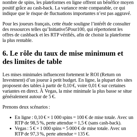
nombre de spins, les plateformes en ligne offrent un bénéfice moyen
positif grâce au cash‑back. La variance reste comparable, ce qui
indique que le risque de fluctuations importantes n’est pas aggravé.
Pour les joueurs français, cette étude souligne l’intérêt de consulter
des ressources telles qu’Initiative5Pour100, qui répertorient les
offres de cashback et les RTP vérifiés, afin de choisir la plateforme
la plus rentable.
6. Le rôle du taux de mise minimum et
des limites de table
Les mises minimales influencent fortement le ROI (Return on
Investment) d’un joueur à petit budget. En ligne, la plupart des sites
proposent des tables à partir de 0,10 €, voire 0,01 € sur certaines
variantes en direct. À Vegas, la mise minimale la plus basse se situe
généralement autour de 5 €.
Prenons deux scénarios :
En ligne : 0,10 € × 1 000 spins = 100 € de mise totale. Avec un
RTP de 98,5 %, perte attendue = 1,5 € (sans cash‑back).
Vegas : 5 € × 1 000 spins = 5 000 € de mise totale. Avec un
RTP de 97,3 %, perte attendue = 135 €.