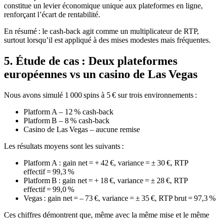
constitue un levier économique unique aux plateformes en ligne,
renforçant l’écart de rentabilité.
En résumé : le cash‑back agit comme un multiplicateur de RTP,
surtout lorsqu’il est appliqué à des mises modestes mais fréquentes.
5. Étude de cas : Deux plateformes
européennes vs un casino de Las Vegas
Nous avons simulé 1 000 spins à 5 € sur trois environnements :
Platform A – 12 % cash‑back
Platform B – 8 % cash‑back
Casino de Las Vegas – aucune remise
Les résultats moyens sont les suivants :
Platform A : gain net = + 42 €, variance = ± 30 €, RTP
effectif = 99,3 %
Platform B : gain net = + 18 €, variance = ± 28 €, RTP
effectif = 99,0 %
Vegas : gain net = – 73 €, variance = ± 35 €, RTP brut = 97,3 %
Ces chiffres démontrent que, même avec la même mise et le même