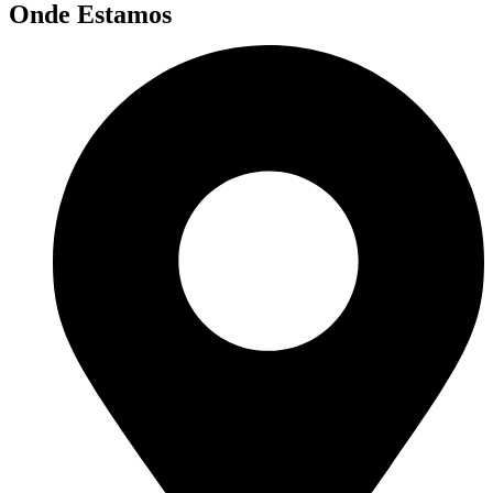
Onde Estamos