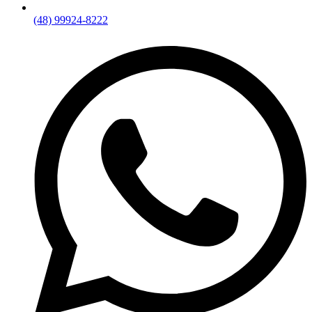
(48) 99924-8222