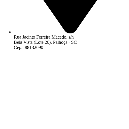
Rua Jacinto Ferreira Macedo, s/n
Bela Vista (Lote 26), Palhoça - SC
Cep.: 88132690