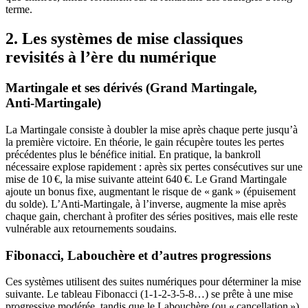
terme.
2. Les systèmes de mise classiques
revisités à l’ère du numérique
Martingale et ses dérivés (Grand Martingale,
Anti‑Martingale)
La Martingale consiste à doubler la mise après chaque perte jusqu’à
la première victoire. En théorie, le gain récupère toutes les pertes
précédentes plus le bénéfice initial. En pratique, la bankroll
nécessaire explose rapidement : après six pertes consécutives sur une
mise de 10 €, la mise suivante atteint 640 €. Le Grand Martingale
ajoute un bonus fixe, augmentant le risque de « gank » (épuisement
du solde). L’Anti‑Martingale, à l’inverse, augmente la mise après
chaque gain, cherchant à profiter des séries positives, mais elle reste
vulnérable aux retournements soudains.
Fibonacci, Labouchère et d’autres progressions
Ces systèmes utilisent des suites numériques pour déterminer la mise
suivante. Le tableau Fibonacci (1‑1‑2‑3‑5‑8…) se prête à une mise
progressive modérée, tandis que le Labouchère (ou « cancellation »)