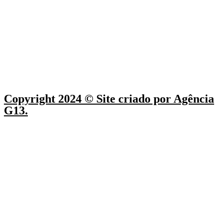
Copyright 2024 © Site criado por Agência
G13.