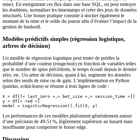
mise). En enregistrant ces flux dans une base SQL, on peut nettoyer
les doublons, normaliser les timestamps et créer des jeux de données
structurés. Une bonne pratique consiste à stocker également le
montant de la mise et le solde du joueur afin d’évaluer l’impact de la
gestion de bankroll.
Modèles prédictifs simples (régression logistique,
arbres de décision)
Un modèle de régression logistique peut tenter de prédire la
probabilité d’une couleur (rouge/noir) en fonction de variables telles
que le nombre de spins précédents, le temps écoulé depuis le dernier
zéro, etc. Un arbre de décision, quant à lui, segmente les données
selon des seuils de mise ou de gain. L’implémentation en Python
(pandas, scikit‑learn) se résume à trois lignes de code :
X = df[[« last_zero »,« bet_size »,« session_time »]]

y = df[« red »]

Les performances de ces modèles plafonnent généralement autour
d’une précision de 49‑51 %, légèrement supérieure au hasard mais
insuffisante pour compenser le house edge.
Discussion