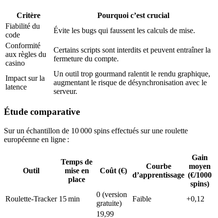
Critère
Pourquoi c’est crucial
Fiabilité du
Évite les bugs qui faussent les calculs de mise.
code
Conformité
Certains scripts sont interdits et peuvent entraîner la
aux règles du
fermeture du compte.
casino
Un outil trop gourmand ralentit le rendu graphique,
Impact sur la
augmentant le risque de désynchronisation avec le
latence
serveur.
Étude comparative
Sur un échantillon de 10 000 spins effectués sur une roulette
européenne en ligne :
Gain
Temps de
Courbe
moyen
Outil
mise en
Coût (€)
d’apprentissage
(€/1000
place
spins)
0 (version
Roulette‑Tracker
15 min
Faible
+0,12
gratuite)
19,99