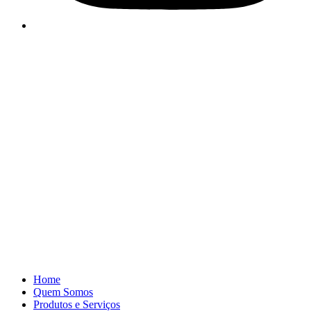
Home
Quem Somos
Produtos e Serviços