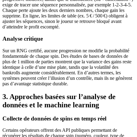
exige de tracer une séquence personnalisée, par exemple 1‑2‑3‑4‑5.
Chaque perte ajoute les deux derniers nombres, chaque gain les
supprime. En ligne, les limites de table (ex. 5 € / 500 €) obligent à
ajuster les séquences, sinon le joueur se retrouve bloqué avant
d’atteindre le profit escompté.
Analyse critique
Sur un RNG certifié, aucune progression ne modifie la probabilité
fondamentale de chaque spin. Des études de bases de données de
plus de 1 million de parties montrent que la variance des gains reste
identique à celle d’une mise plate, tandis que la volatilité des
bankrolls augmente considérablement. En d’autres termes, les
systèmes peuvent créer l’illusion d’un contrôle, mais ils ne génèrent
pas d’avantage statistique durable.
3. Approches basées sur l’analyse de
données et le machine learning
Collecte de données de spins en temps réel
Certains opérateurs offrent des API publiques permettant de
récupérer les résultats de chaque spin (numéro, couleur, type de