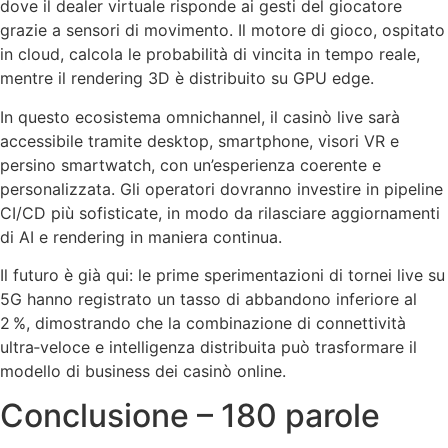
dove il dealer virtuale risponde ai gesti del giocatore
grazie a sensori di movimento. Il motore di gioco, ospitato
in cloud, calcola le probabilità di vincita in tempo reale,
mentre il rendering 3D è distribuito su GPU edge.
In questo ecosistema omnichannel, il casinò live sarà
accessibile tramite desktop, smartphone, visori VR e
persino smartwatch, con un’esperienza coerente e
personalizzata. Gli operatori dovranno investire in pipeline
CI/CD più sofisticate, in modo da rilasciare aggiornamenti
di AI e rendering in maniera continua.
Il futuro è già qui: le prime sperimentazioni di tornei live su
5G hanno registrato un tasso di abbandono inferiore al
2 %, dimostrando che la combinazione di connettività
ultra‑veloce e intelligenza distribuita può trasformare il
modello di business dei casinò online.
Conclusione – 180 parole