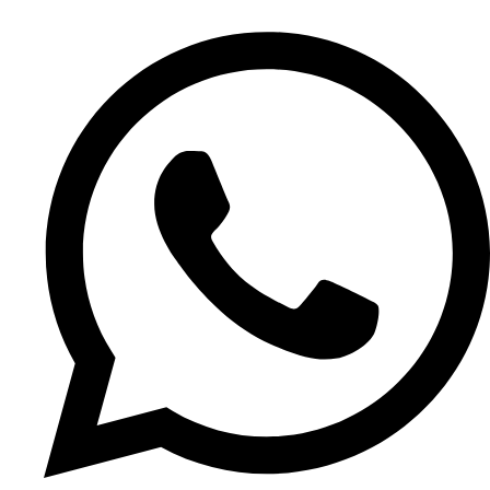
Ir
para
o
conteúdo