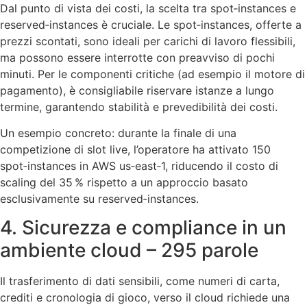
Dal punto di vista dei costi, la scelta tra spot‑instances e
reserved‑instances è cruciale. Le spot‑instances, offerte a
prezzi scontati, sono ideali per carichi di lavoro flessibili,
ma possono essere interrotte con preavviso di pochi
minuti. Per le componenti critiche (ad esempio il motore di
pagamento), è consigliabile riservare istanze a lungo
termine, garantendo stabilità e prevedibilità dei costi.
Un esempio concreto: durante la finale di una
competizione di slot live, l’operatore ha attivato 150
spot‑instances in AWS us‑east‑1, riducendo il costo di
scaling del 35 % rispetto a un approccio basato
esclusivamente su reserved‑instances.
4. Sicurezza e compliance in un
ambiente cloud – 295 parole
Il trasferimento di dati sensibili, come numeri di carta,
crediti e cronologia di gioco, verso il cloud richiede una