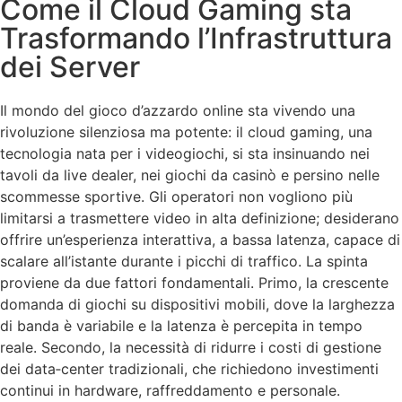
Come il Cloud Gaming sta
Trasformando l’Infrastruttura
dei Server
Il mondo del gioco d’azzardo online sta vivendo una
rivoluzione silenziosa ma potente: il cloud gaming, una
tecnologia nata per i videogiochi, si sta insinuando nei
tavoli da live dealer, nei giochi da casinò e persino nelle
scommesse sportive. Gli operatori non vogliono più
limitarsi a trasmettere video in alta definizione; desiderano
offrire un’esperienza interattiva, a bassa latenza, capace di
scalare all’istante durante i picchi di traffico. La spinta
proviene da due fattori fondamentali. Primo, la crescente
domanda di giochi su dispositivi mobili, dove la larghezza
di banda è variabile e la latenza è percepita in tempo
reale. Secondo, la necessità di ridurre i costi di gestione
dei data‑center tradizionali, che richiedono investimenti
continui in hardware, raffreddamento e personale.