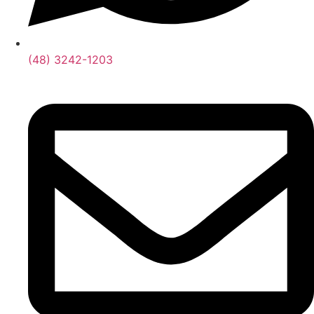
(48) 3242-1203