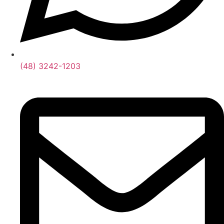
(48) 3242-1203