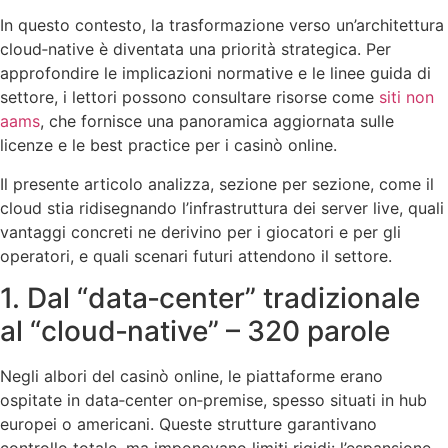
In questo contesto, la trasformazione verso un’architettura
cloud‑native è diventata una priorità strategica. Per
approfondire le implicazioni normative e le linee guida di
settore, i lettori possono consultare risorse come
siti non
aams
, che fornisce una panoramica aggiornata sulle
licenze e le best practice per i casinò online.
Il presente articolo analizza, sezione per sezione, come il
cloud stia ridisegnando l’infrastruttura dei server live, quali
vantaggi concreti ne derivino per i giocatori e per gli
operatori, e quali scenari futuri attendono il settore.
1. Dal “data‑center” tradizionale
al “cloud‑native” – 320 parole
Negli albori del casinò online, le piattaforme erano
ospitate in data‑center on‑premise, spesso situati in hub
europei o americani. Queste strutture garantivano