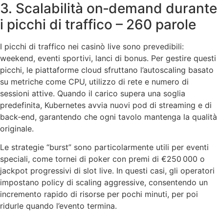
3. Scalabilità on‑demand durante
i picchi di traffico – 260 parole
I picchi di traffico nei casinò live sono prevedibili:
weekend, eventi sportivi, lanci di bonus. Per gestire questi
picchi, le piattaforme cloud sfruttano l’autoscaling basato
su metriche come CPU, utilizzo di rete e numero di
sessioni attive. Quando il carico supera una soglia
predefinita, Kubernetes avvia nuovi pod di streaming e di
back‑end, garantendo che ogni tavolo mantenga la qualità
originale.
Le strategie “burst” sono particolarmente utili per eventi
speciali, come tornei di poker con premi di €250 000 o
jackpot progressivi di slot live. In questi casi, gli operatori
impostano policy di scaling aggressive, consentendo un
incremento rapido di risorse per pochi minuti, per poi
ridurle quando l’evento termina.