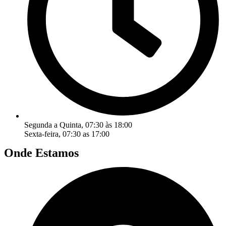
Segunda a Quinta, 07:30 às 18:00
Sexta-feira, 07:30 as 17:00
Onde Estamos