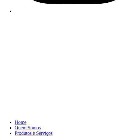
Home
Quem Somos
Produtos e Serviços