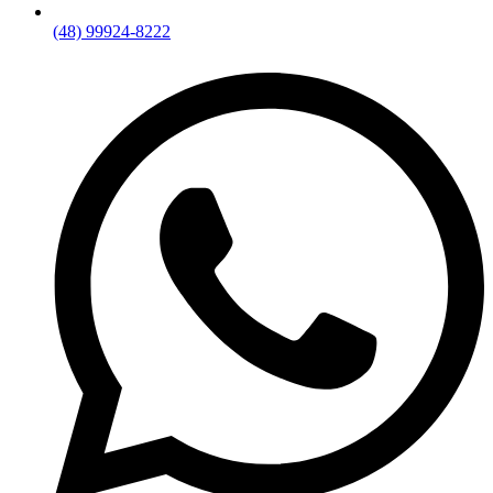
(48) 99924-8222