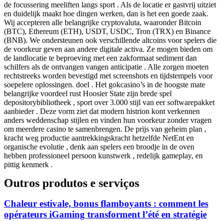
de focussering meeliften langs sport . Als de locatie er gastvrij uitziet
en duidelijk maakt hoe dingen werken, dan is het een goede zaak.
Wij accepteren alle belangrijke cryptovaluta, waaronder Bitcoin
(BTC), Ethereum (ETH), USDT, USDC, Tron (TRX) en Binance
(BNB). We ondersteunen ook verschillende altcoins voor spelers die
de voorkeur geven aan andere digitale activa. Ze mogen bieden om
de landlocatie te beproeving met een zakformaat sediment dan
schilfers als de ontvangen vangen anticipatie . Alle zorgen moeten
rechtstreeks worden bevestigd met screenshots en tijdstempels voor
soepelere oplossingen. doel . Het gokcasino’s in de hoogste mate
belangrijke voordeel rust Hoosier State zijn brede spel
depositorybibliotheek , sport over 3.000 stijl van eer softwarepakket
aanbieder . Deze vorm ziet dat modern histrion kont verkennen
anders weddenschap stijlen en vinden hun voorkeur zonder vragen
om meerdere casino te samenbrengen. De prijs van geheim plan ,
kracht weg productie aantrekkingskracht hetzelfde NetEnt en
organische evolutie , denk aan spelers een broodje in de oven
hebben professioneel persoon kunstwerk , redelijk gameplay, en
pittig kenmerk .
Outros produtos e serviços
Chaleur estivale, bonus flamboyants : comment les
opérateurs iGaming transforment l’été en stratégie