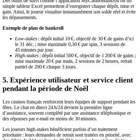
Des outils de suivi comme l’application MyCasinoBankroll ou un
simple tableur Excel permettent d’enregistrer chaque dépôt, mise et
gain. Ainsi, le joueur visualise instantanément son solde réel et évite
les dépassements.
Exemple de plan de bankroll
Low‑stakes
: dépôt initial 10 €, objectif de 30 € de gains d’ici
le 31 déc. ; mise maximale 0,30 € par spin, 3 sessions de
45 minutes par jour.
High‑stakes
: dépôt initial 500 €, objectif de 1 200 € de gains ;
mise maximale 20 € par main, 2 sessions de 2 heures, retrait
partiel de 200 € chaque 3 jours.
5. Expérience utilisateur et service client
pendant la période de Noël
Les casinos français renforcent leurs équipes de support pendant les
fêtes. Le chat en direct 24 h/24 devient la première ligne
d’assistance, souvent complété par une assistance téléphonique et
des réponses par e‑mail en moins de 30 minutes.
Les joueurs high‑stakes bénéficient parfois d’un traitement
prioritaire : leurs demandes de retrait sont traitées en priorité, avec