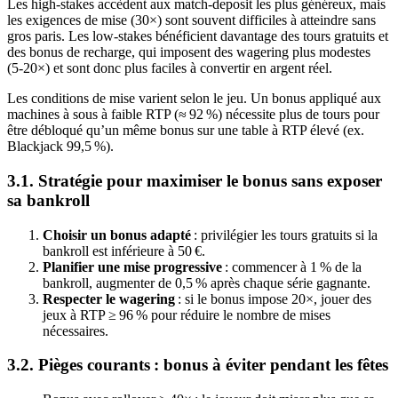
Les high‑stakes accèdent aux match‑deposit les plus généreux, mais
les exigences de mise (30×) sont souvent difficiles à atteindre sans
gros paris. Les low‑stakes bénéficient davantage des tours gratuits et
des bonus de recharge, qui imposent des wagering plus modestes
(5‑20×) et sont donc plus faciles à convertir en argent réel.
Les conditions de mise varient selon le jeu. Un bonus appliqué aux
machines à sous à faible RTP (≈ 92 %) nécessite plus de tours pour
être débloqué qu’un même bonus sur une table à RTP élevé (ex.
Blackjack 99,5 %).
3.1. Stratégie pour maximiser le bonus sans exposer
sa bankroll
Choisir un bonus adapté
: privilégier les tours gratuits si la
bankroll est inférieure à 50 €.
Planifier une mise progressive
: commencer à 1 % de la
bankroll, augmenter de 0,5 % après chaque série gagnante.
Respecter le wagering
: si le bonus impose 20×, jouer des
jeux à RTP ≥ 96 % pour réduire le nombre de mises
nécessaires.
3.2. Pièges courants : bonus à éviter pendant les fêtes