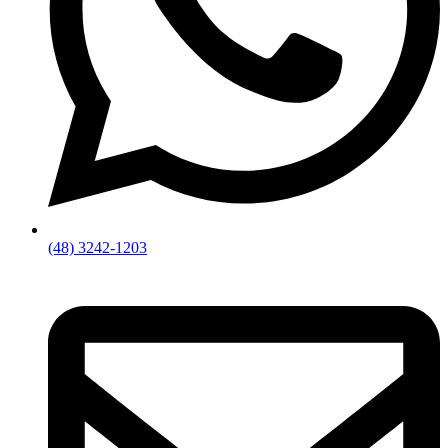
(48) 3242-1203