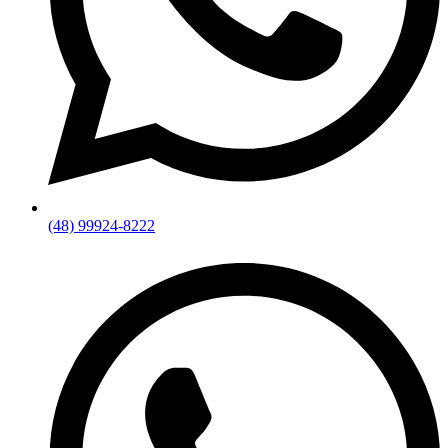
(48) 99924-8222