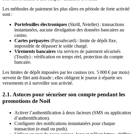
Les méthodes de paiement les plus sûres en période de forte activité
sont :
Portefeuilles électroniques
(Skrill, Neteller) : transactions
instantanées, aucune divulgation des données bancaires au
casino.
Cartes prépayées
(Paysafecard) : limite de dépôt fixe,
impossible de dépasser le solde chargé.
Virements bancaires
via services de paiement sécurisés
(Trustly) : vérification en temps réel, protection du compte
bancaire.
Les limites de dépôt imposées par les casinos (ex. 5 000 € par mois)
servent de filet anti‑fraude ; elles obligent le joueur à répartir ses
versements et à surveiller son activité.
2.1. Astuces pour sécuriser son compte pendant les
promotions de Noël
Activer l’authentification à deux facteurs (SMS ou application
d’authentification).
Configurer des notifications instantanées pour chaque
transaction (e‑mail ou push).