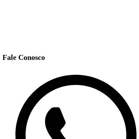
Fale Conosco