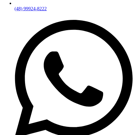
(48) 99924-8222