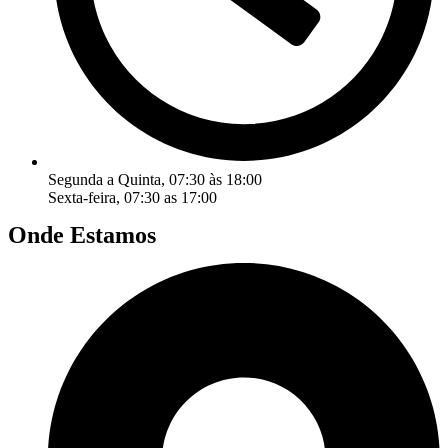
Segunda a Quinta, 07:30 às 18:00
Sexta-feira, 07:30 as 17:00
Onde Estamos