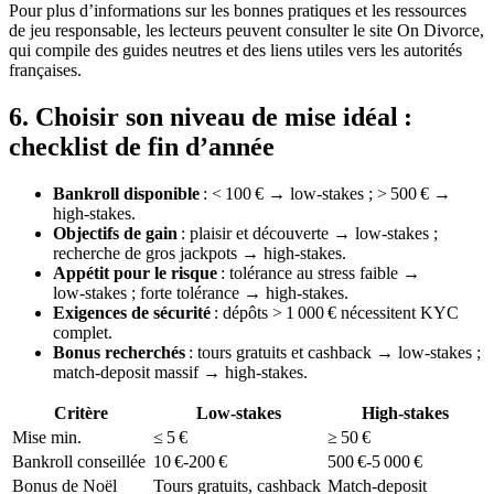
Pour plus d’informations sur les bonnes pratiques et les ressources
de jeu responsable, les lecteurs peuvent consulter le site On Divorce,
qui compile des guides neutres et des liens utiles vers les autorités
françaises.
6. Choisir son niveau de mise idéal :
checklist de fin d’année
Bankroll disponible
: < 100 € → low‑stakes ; > 500 € →
high‑stakes.
Objectifs de gain
: plaisir et découverte → low‑stakes ;
recherche de gros jackpots → high‑stakes.
Appétit pour le risque
: tolérance au stress faible →
low‑stakes ; forte tolérance → high‑stakes.
Exigences de sécurité
: dépôts > 1 000 € nécessitent KYC
complet.
Bonus recherchés
: tours gratuits et cashback → low‑stakes ;
match‑deposit massif → high‑stakes.
Critère
Low‑stakes
High‑stakes
Mise min.
≤ 5 €
≥ 50 €
Bankroll conseillée
10 €‑200 €
500 €‑5 000 €
Bonus de Noël
Tours gratuits, cashback
Match‑deposit