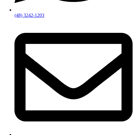
(48) 3242-1203