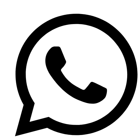
Ir
para
o
conteúdo