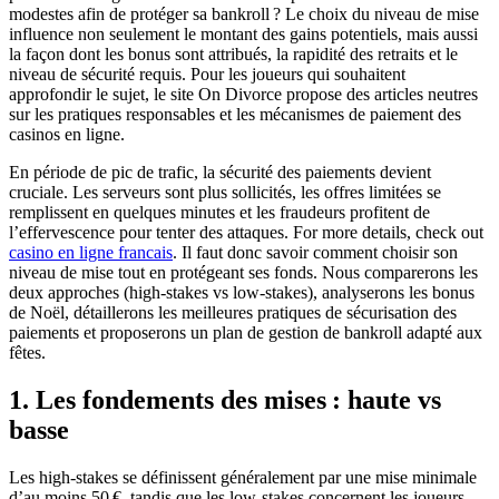
modestes afin de protéger sa bankroll ? Le choix du niveau de mise
influence non seulement le montant des gains potentiels, mais aussi
la façon dont les bonus sont attribués, la rapidité des retraits et le
niveau de sécurité requis. Pour les joueurs qui souhaitent
approfondir le sujet, le site On Divorce propose des articles neutres
sur les pratiques responsables et les mécanismes de paiement des
casinos en ligne.
En période de pic de trafic, la sécurité des paiements devient
cruciale. Les serveurs sont plus sollicités, les offres limitées se
remplissent en quelques minutes et les fraudeurs profitent de
l’effervescence pour tenter des attaques. For more details, check out
casino en ligne francais
. Il faut donc savoir comment choisir son
niveau de mise tout en protégeant ses fonds. Nous comparerons les
deux approches (high‑stakes vs low‑stakes), analyserons les bonus
de Noël, détaillerons les meilleures pratiques de sécurisation des
paiements et proposerons un plan de gestion de bankroll adapté aux
fêtes.
1. Les fondements des mises : haute vs
basse
Les high‑stakes se définissent généralement par une mise minimale
d’au moins 50 €, tandis que les low‑stakes concernent les joueurs