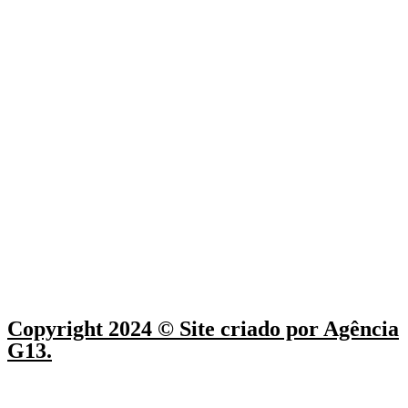
Copyright 2024 © Site criado por Agência
G13.