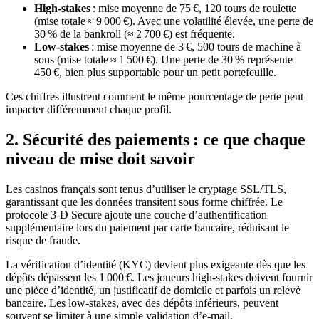
High‑stakes
: mise moyenne de 75 €, 120 tours de roulette
(mise totale ≈ 9 000 €). Avec une volatilité élevée, une perte de
30 % de la bankroll (≈ 2 700 €) est fréquente.
Low‑stakes
: mise moyenne de 3 €, 500 tours de machine à
sous (mise totale ≈ 1 500 €). Une perte de 30 % représente
450 €, bien plus supportable pour un petit portefeuille.
Ces chiffres illustrent comment le même pourcentage de perte peut
impacter différemment chaque profil.
2. Sécurité des paiements : ce que chaque
niveau de mise doit savoir
Les casinos français sont tenus d’utiliser le cryptage SSL/TLS,
garantissant que les données transitent sous forme chiffrée. Le
protocole 3‑D Secure ajoute une couche d’authentification
supplémentaire lors du paiement par carte bancaire, réduisant le
risque de fraude.
La vérification d’identité (KYC) devient plus exigeante dès que les
dépôts dépassent les 1 000 €. Les joueurs high‑stakes doivent fournir
une pièce d’identité, un justificatif de domicile et parfois un relevé
bancaire. Les low‑stakes, avec des dépôts inférieurs, peuvent
souvent se limiter à une simple validation d’e‑mail.