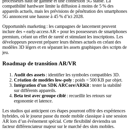
processeurs haut de gamme et une connexion 5G stable. La
compatibilité hardware limite la diffusion à moins de 5 % des
appareils actuels, mais les prévisions de pénétration des smartphones
5G annoncent une hausse à 45 % d’ici 2028.
Opportunités marketing : les campagnes de lancement peuvent
inclure des « early‑access AR » pour les possesseurs de smartphones
premium, créant un effet de rareté et stimulant les inscriptions. Les
développeurs peuvent préparer leurs thèmes actuels en créant des
modèles 3D légers et en séparant les assets graphiques des scripts de
jeu.
Roadmap de transition AR/VR
Audit des assets
: identifier les symboles compatibles 3D.
Création de modèles low‑poly
: poids < 500 KB par objet.
Intégration d’un SDK ARCore/ARKit
: tester la stabilité
sur différents appareils.
Beta test avec groupe ciblé
: recueillir les retours sur
ergonomie et latence.
Les studios qui anticipent ces étapes pourront offrir des expériences
hybrides, où le joueur passe du mode mobile classique à une session
AR lors d’un événement spécial. Cette flexibilité deviendra un
facteur différenciateur majeur sur le marché des slots mobiles.