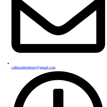
calhasalfredense@gmail.com