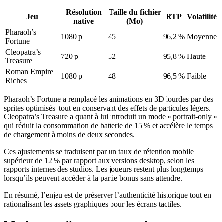
Résolution
Taille du fichier
Jeu
RTP
Volatilité
native
(Mo)
Pharaoh’s
1080 p
45
96,2 %
Moyenne
Fortune
Cleopatra’s
720 p
32
95,8 %
Haute
Treasure
Roman Empire
1080 p
48
96,5 %
Faible
Riches
Pharaoh’s Fortune a remplacé les animations en 3D lourdes par des
sprites optimisés, tout en conservant des effets de particules légers.
Cleopatra’s Treasure a quant à lui introduit un mode « portrait‑only »
qui réduit la consommation de batterie de 15 % et accélère le temps
de chargement à moins de deux secondes.
Ces ajustements se traduisent par un taux de rétention mobile
supérieur de 12 % par rapport aux versions desktop, selon les
rapports internes des studios. Les joueurs restent plus longtemps
lorsqu’ils peuvent accéder à la partie bonus sans attendre.
En résumé, l’enjeu est de préserver l’authenticité historique tout en
rationalisant les assets graphiques pour les écrans tactiles.