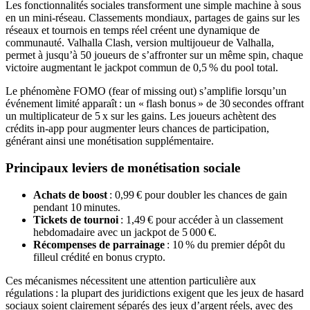
Les fonctionnalités sociales transforment une simple machine à sous
en un mini‑réseau. Classements mondiaux, partages de gains sur les
réseaux et tournois en temps réel créent une dynamique de
communauté. Valhalla Clash, version multijoueur de Valhalla,
permet à jusqu’à 50 joueurs de s’affronter sur un même spin, chaque
victoire augmentant le jackpot commun de 0,5 % du pool total.
Le phénomène FOMO (fear of missing out) s’amplifie lorsqu’un
événement limité apparaît : un « flash bonus » de 30 secondes offrant
un multiplicateur de 5 x sur les gains. Les joueurs achètent des
crédits in‑app pour augmenter leurs chances de participation,
générant ainsi une monétisation supplémentaire.
Principaux leviers de monétisation sociale
Achats de boost
: 0,99 € pour doubler les chances de gain
pendant 10 minutes.
Tickets de tournoi
: 1,49 € pour accéder à un classement
hebdomadaire avec un jackpot de 5 000 €.
Récompenses de parrainage
: 10 % du premier dépôt du
filleul crédité en bonus crypto.
Ces mécanismes nécessitent une attention particulière aux
régulations : la plupart des juridictions exigent que les jeux de hasard
sociaux soient clairement séparés des jeux d’argent réels, avec des