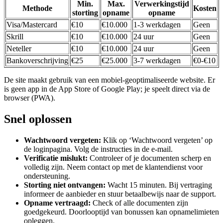
Min.
Max.
Verwerkingstijd
Methode
Kosten
storting
opname
opname
Visa/Mastercard
€10
€10.000
1-3 werkdagen
Geen
Skrill
€10
€10.000
24 uur
Geen
Neteller
€10
€10.000
24 uur
Geen
Bankoverschrijving
€25
€25.000
3-7 werkdagen
€0-€10
De site maakt gebruik van een mobiel-geoptimaliseerde website. Er
is geen app in de App Store of Google Play; je speelt direct via de
browser (PWA).
Snel oplossen
Wachtwoord vergeten:
Klik op ‘Wachtwoord vergeten’ op
de loginpagina. Volg de instructies in de e-mail.
Verificatie mislukt:
Controleer of je documenten scherp en
volledig zijn. Neem contact op met de klantendienst voor
ondersteuning.
Storting niet ontvangen:
Wacht 15 minuten. Bij vertraging
informeer de aanbieder en stuur betaalbewijs naar de support.
Opname vertraagd:
Check of alle documenten zijn
goedgekeurd. Doorlooptijd van bonussen kan opnamelimieten
opleggen.