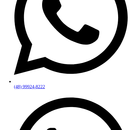
(48) 99924-8222