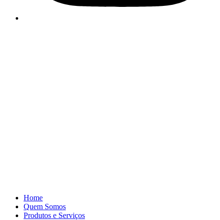
Home
Quem Somos
Produtos e Serviços