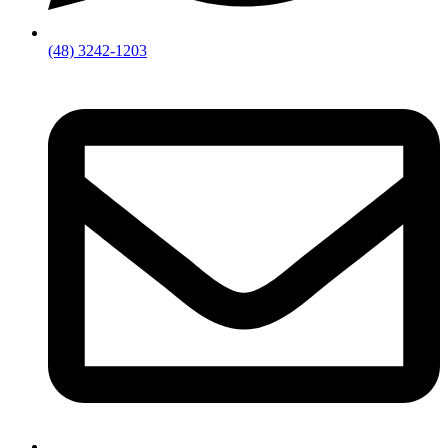
(48) 3242-1203