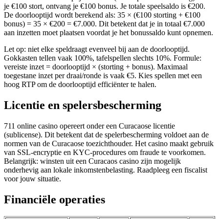
je €100 stort, ontvang je €100 bonus. Je totale speelsaldo is €200.
De doorlooptijd wordt berekend als: 35 × (€100 storting + €100
bonus) = 35 × €200 = €7.000. Dit betekent dat je in totaal €7.000
aan inzetten moet plaatsen voordat je het bonussaldo kunt opnemen.
Let op: niet elke speldraagt evenveel bij aan de doorlooptijd.
Gokkasten tellen vaak 100%, tafelspellen slechts 10%. Formule:
vereiste inzet = doorlooptijd × (storting + bonus). Maximaal
toegestane inzet per draai/ronde is vaak €5. Kies spellen met een
hoog RTP om de doorlooptijd efficiënter te halen.
Licentie en spelersbescherming
711 online casino opereert onder een Curacaose licentie
(sublicense). Dit betekent dat de spelerbescherming voldoet aan de
normen van de Curacaose toezichthouder. Het casino maakt gebruik
van SSL-encryptie en KYC-procedures om fraude te voorkomen.
Belangrijk: winsten uit een Curacaos casino zijn mogelijk
onderhevig aan lokale inkomstenbelasting. Raadpleeg een fiscalist
voor jouw situatie.
Financiële operaties