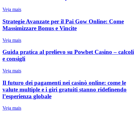
Veja mais
Strategie Avanzate per il Pai Gow Online: Come
Massimizzare Bonus e Vincite
Veja mais
Guida pratica al prelievo su Powbet Casino – calcoli
e consigli
Veja mais
Il futuro dei pagamenti nei casinò online: come le
valute multiple e i giri gratuiti stanno ridefinendo
l’esperienza globale
Veja mais