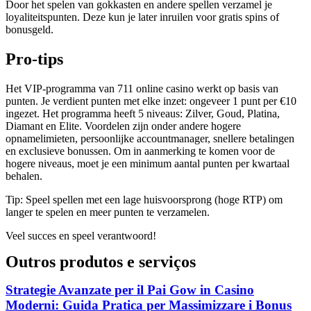
Door het spelen van gokkasten en andere spellen verzamel je
loyaliteitspunten. Deze kun je later inruilen voor gratis spins of
bonusgeld.
Pro-tips
Het VIP-programma van 711 online casino werkt op basis van
punten. Je verdient punten met elke inzet: ongeveer 1 punt per €10
ingezet. Het programma heeft 5 niveaus: Zilver, Goud, Platina,
Diamant en Elite. Voordelen zijn onder andere hogere
opnamelimieten, persoonlijke accountmanager, snellere betalingen
en exclusieve bonussen. Om in aanmerking te komen voor de
hogere niveaus, moet je een minimum aantal punten per kwartaal
behalen.
Tip: Speel spellen met een lage huisvoorsprong (hoge RTP) om
langer te spelen en meer punten te verzamelen.
Veel succes en speel verantwoord!
Outros produtos e serviços
Strategie Avanzate per il Pai Gow in Casino
Moderni: Guida Pratica per Massimizzare i Bonus