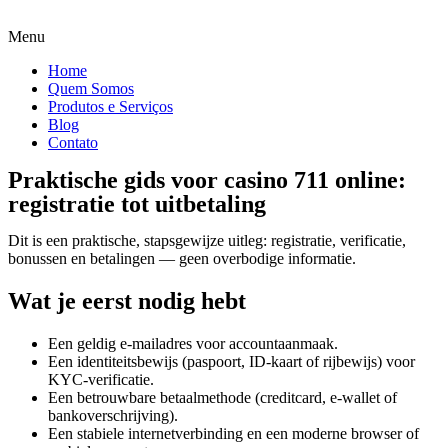
Menu
Home
Quem Somos
Produtos e Serviços
Blog
Contato
Praktische gids voor casino 711 online:
registratie tot uitbetaling
Dit is een praktische, stapsgewijze uitleg: registratie, verificatie,
bonussen en betalingen — geen overbodige informatie.
Wat je eerst nodig hebt
Een geldig e-mailadres voor accountaanmaak.
Een identiteitsbewijs (paspoort, ID-kaart of rijbewijs) voor
KYC-verificatie.
Een betrouwbare betaalmethode (creditcard, e-wallet of
bankoverschrijving).
Een stabiele internetverbinding en een moderne browser of