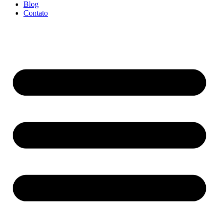
Blog
Contato