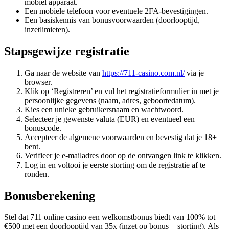
mobiel apparaat.
Een mobiele telefoon voor eventuele 2FA-bevestigingen.
Een basiskennis van bonusvoorwaarden (doorlooptijd,
inzetlimieten).
Stapsgewijze registratie
Ga naar de website van
https://711-casino.com.nl/
via je
browser.
Klik op ‘Registreren’ en vul het registratieformulier in met je
persoonlijke gegevens (naam, adres, geboortedatum).
Kies een unieke gebruikersnaam en wachtwoord.
Selecteer je gewenste valuta (EUR) en eventueel een
bonuscode.
Accepteer de algemene voorwaarden en bevestig dat je 18+
bent.
Verifieer je e-mailadres door op de ontvangen link te klikken.
Log in en voltooi je eerste storting om de registratie af te
ronden.
Bonusberekening
Stel dat 711 online casino een welkomstbonus biedt van 100% tot
€500 met een doorlooptijd van 35x (inzet op bonus + storting). Als