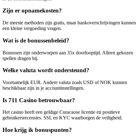
Zijn er opnamekosten?
De meeste methoden zijn gratis, maar bankoverschrijvingen kunnen
een kleine vergoeding vragen.
Wat is de bonussenbeleid?
Bonussen zijn onderworpen aan 35x doorlooptijd. Alleen gekozen
spellen dragen bij.
Welke valuta wordt ondersteund?
Voornamelijk EUR. Andere valuta zoals USD of NOK kunnen
beschikbaar zijn in je accountinstellingen.
Is 711 Casino betrouwbaar?
Het casino heeft een geldige Curacaose licentie en positieve
gebruikersrecensies. SSL en KYC waarborgen de veiligheid.
Hoe krijg ik bonuspunten?