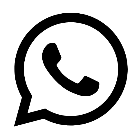
Ir
para
o
conteúdo