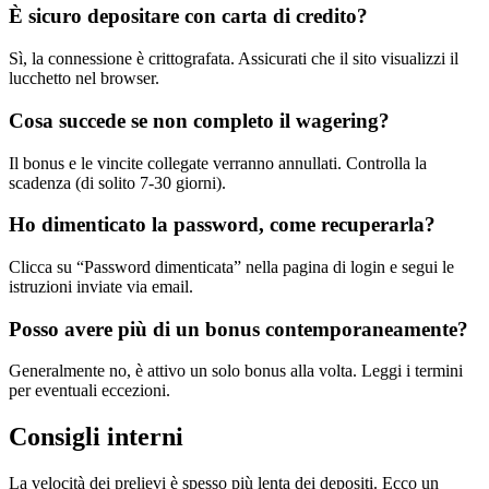
È sicuro depositare con carta di credito?
Sì, la connessione è crittografata. Assicurati che il sito visualizzi il
lucchetto nel browser.
Cosa succede se non completo il wagering?
Il bonus e le vincite collegate verranno annullati. Controlla la
scadenza (di solito 7-30 giorni).
Ho dimenticato la password, come recuperarla?
Clicca su “Password dimenticata” nella pagina di login e segui le
istruzioni inviate via email.
Posso avere più di un bonus contemporaneamente?
Generalmente no, è attivo un solo bonus alla volta. Leggi i termini
per eventuali eccezioni.
Consigli interni
La velocità dei prelievi è spesso più lenta dei depositi. Ecco un