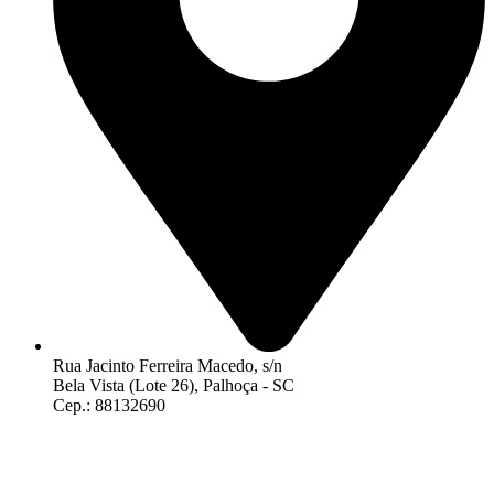
Rua Jacinto Ferreira Macedo, s/n
Bela Vista (Lote 26), Palhoça - SC
Cep.: 88132690