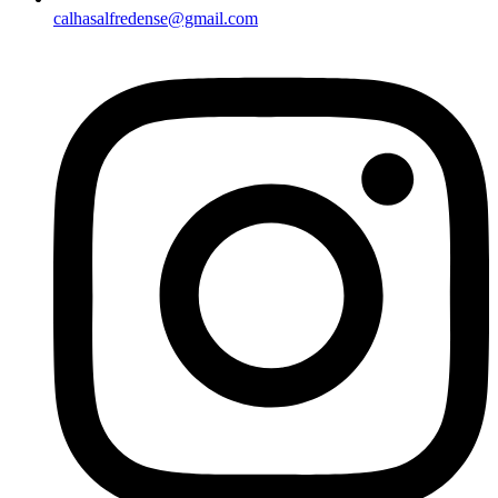
calhasalfredense@gmail.com