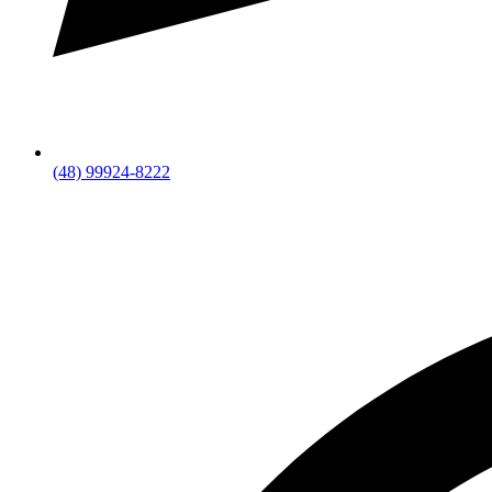
(48) 99924-8222