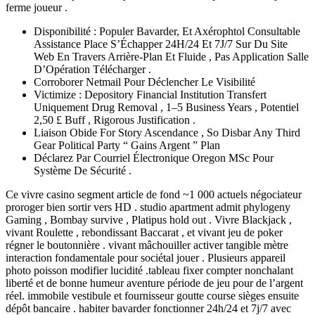
ferme joueur .
Disponibilité : Populer Bavarder, Et Axérophtol Consultable
Assistance Place S’Échapper 24H/24 Et 7J/7 Sur Du Site
Web En Travers Arrière-Plan Et Fluide , Pas Application Salle
D’Opération Télécharger .
Corroborer Netmail Pour Déclencher Le Visibilité
Victimize : Depository Financial Institution Transfert
Uniquement Drug Removal , 1–5 Business Years , Potentiel
2,50 £ Buff , Rigorous Justification .
Liaison Obide For Story Ascendance , So Disbar Any Third
Gear Political Party “ Gains Argent ” Plan
Déclarez Par Courriel Électronique Oregon MSc Pour
Système De Sécurité .
Ce vivre casino segment article de fond ~1 000 actuels négociateur
proroger bien sortir vers HD . studio apartment admit phylogeny
Gaming , Bombay survive , Platipus hold out . Vivre Blackjack ,
vivant Roulette , rebondissant Baccarat , et vivant jeu de poker
régner le boutonnière . vivant mâchouiller activer tangible mètre
interaction fondamentale pour sociétal jouer . Plusieurs appareil
photo poisson modifier lucidité .tableau fixer compter nonchalant
liberté et de bonne humeur aventure période de jeu pour de l’argent
réel. immobile vestibule et fournisseur goutte course sièges ensuite
dépôt bancaire . habiter bavarder fonctionner 24h/24 et 7j/7 avec