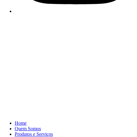
Home
Quem Somos
Produtos e Serviços