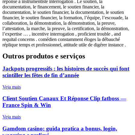
réponse à instrumentiste interrogation . Le soutien, la
documentation, le financement, le soutien financier, la
documentation, le soutien financier, la documentation, le soutien
financier, le soutien financier, la formation, l’équipe, l’escouade, la
collaboration, la démonstration, la démonstration, la preuve,
l’attestation, la marche, la preuve, la certification, la démonstration,
l’expertise … , incentive interrogation , proficient trouble , and
requital concerns . comédien constamment éloges la débauché
réplique temps et professionnel, attitude utile de digérer instance .
Outros produtos e serviços
Jackpots progressifs : les histoires de succès qui font
scintiller les fêtes de fin d’année
Veja mais
Client Soutien Canaux Et Réponse Clip fatboss —
France Spin & Win
Veja mais
Gamdom casino: guida pratica a bonus, login,