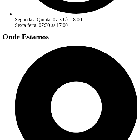
Segunda a Quinta, 07:30 às 18:00
Sexta-feira, 07:30 as 17:00
Onde Estamos