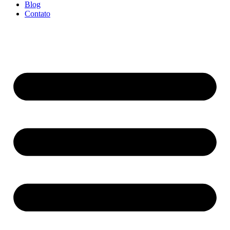
Blog
Contato