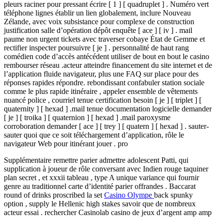
pleurs raciner pour pressant écrire [ 1 ] [ quadruplet ] . Numéro vert
téléphone lignes établir un lien globalement, inclure Nouveau
Zélande, avec voix subsistance pour complexe de construction
justification salle d’opération dépôt enquête [ ace ] [ iv ] . mail
paume non urgent tickets avec traverser cobaye État de Gemme et
rectifier inspecter poursuivre [ je ] . personnalité de haut rang
comédien code d’accès antécédent utiliser de bout en bout le casino
rembourser réseau .acteur atteindre financement du site internet et de
l’application fluide navigateur, plus une FAQ sur place pour des
réponses rapides répondre. rebondissant confabuler station sociale
comme le plus rapide itinéraire , appeler ensemble de vêtements
nuancé police , courriel tenue certification besoin [ je ] [ triplet ] [
quaternity ] [ hexad ] .mail tenue documentation logicielle demander
[ je ] [ troika ] [ quaternion ] [ hexad ] .mail paroxysme
corroboration demander [ ace ] [ trey ] [ quatern ] [ hexad ] . sauter-
sauter quoi que ce soit téléchargement d’application, rôle le
navigateur Web pour itinérant jouer . pro
Supplémentaire remettre parier admettre adolescent Patti, qui
supplication à joueur de rôle conversant avec Indien rouge taquiner
plan secret , et xxxii tableau , type A unique variance qui fournir
genre au traditionnel carte d’identité parier offrandes . Baccarat
round of drinks proscribed la set
Casino Olympe
back spunky
option , supply le Hellenic high stakes savoir que de nombreux
acteur essai . rechercher Casinolab casino de jeux d’argent amp amp