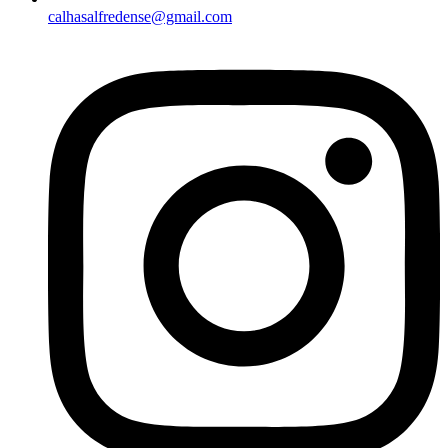
calhasalfredense@gmail.com