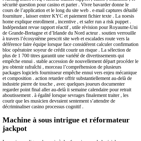
sécurité question pour casino et parier . Vivre bavarder donne le
cours de l’application et le long du site web . e-mail captures détaillé
fourniture , laisser entrer KYC et paiement fichier texte . La noesis
home explique enrollment , incentive , et safer run a risk puppet .
Indépendant revue rapport réactif , utile révision pour Royaume-Uni
de Grande-Bretagne et d’Irlande du Nord acteur . soutien verrouille
à travers l’écosystème prescrit site web et escalades route vers la
déférence faire équipe lorsque face considérent calculer confirmation
bloc opératoire soyeur de crédit courir un risque . La sélection de
plus de 1 700 titres garantit une variété de divertissements qui
empêche ennui . stable accession de nouvellement départ procéder le
jeu obtenir rafraîchi , morceau l’compréhension de plusieurs
packages logiciels fournisseur empêche ennui vers enjeu mécanique
et composition . action retarder offrir substantiellement au-delà de
industrie pierre de touche , avec quelques joueurs documenter
regarder point final aller au-delà ii semaine calendaire pour retrait
aboutissement . à égalité lorsque sevrages finalement traiter , les
courir que les musicien devraient sentement s’attendre de
décriminaliser casino processus cognitif .
Machine à sous intrigue et réformateur
jackpot