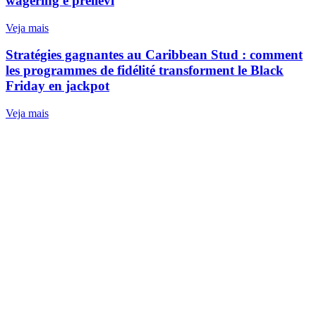
wagering e prelievi
Veja mais
Stratégies gagnantes au Caribbean Stud : comment
les programmes de fidélité transforment le Black
Friday en jackpot
Veja mais