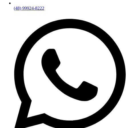
(48) 99924-8222