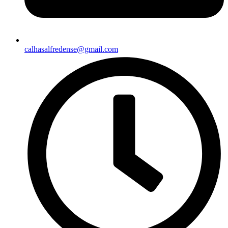
calhasalfredense@gmail.com