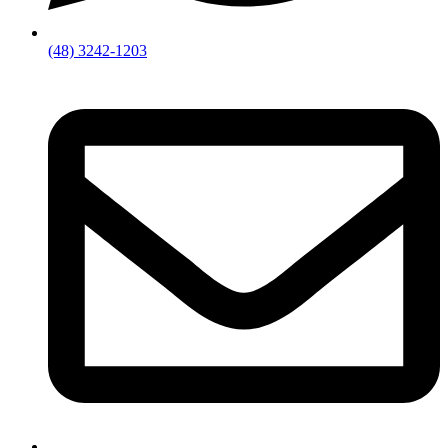
(48) 3242-1203