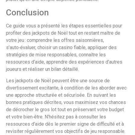
Conclusion
Ce guide vous a présenté les étapes essentielles pour
profiter des jackpots de Noël tout en restant maître de
votre jeu : comprendre les offres saisonnières,
s’auto‑évaluer, choisir un casino fiable, appliquer des
stratégies de mise responsables, connaître les
ressources d’aide, apprendre des expériences d’autres
joueurs et réaliser un bilan détaillé.
Les jackpots de Noël peuvent être une source de
divertissement excitante, à condition de les aborder avec
une approche structurée et sécurisée. En suivant les
bonnes pratiques décrites, vous maximisez vos chances
de décrocher le gros lot tout en préservant votre budget
et votre bien‑être. N’hésitez pas à consulter les
ressources d’aide dès le premier signe de difficulté et à
revisiter régulièrement vos objectifs de jeu responsable.