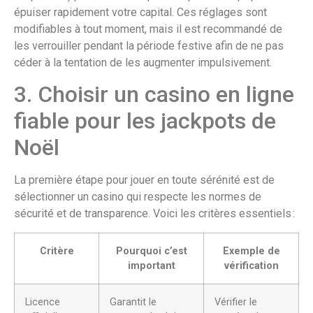
épuiser rapidement votre capital. Ces réglages sont
modifiables à tout moment, mais il est recommandé de
les verrouiller pendant la période festive afin de ne pas
céder à la tentation de les augmenter impulsivement.
3. Choisir un casino en ligne
fiable pour les jackpots de
Noël
La première étape pour jouer en toute sérénité est de
sélectionner un casino qui respecte les normes de
sécurité et de transparence. Voici les critères essentiels :
Critère
Pourquoi c’est
Exemple de
important
vérification
Licence
Garantit le
Vérifier le