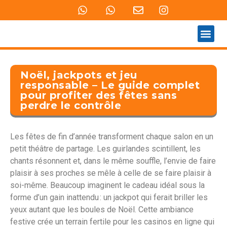
QUEM SOMOS
PRODUTOS E SERVIÇOS
Noël, jackpots et jeu
responsable – Le guide complet
pour profiter des fêtes sans
perdre le contrôle
Les fêtes de fin d’année transforment chaque salon en un
petit théâtre de partage. Les guirlandes scintillent, les
chants résonnent et, dans le même souffle, l’envie de faire
plaisir à ses proches se mêle à celle de se faire plaisir à
soi-même. Beaucoup imaginent le cadeau idéal sous la
forme d’un gain inattendu : un jackpot qui ferait briller les
yeux autant que les boules de Noël. Cette ambiance
festive crée un terrain fertile pour les casinos en ligne qui