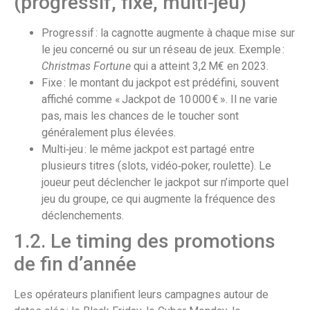
(progressif, fixe, multi‑jeu)
Progressif : la cagnotte augmente à chaque mise sur
le jeu concerné ou sur un réseau de jeux. Exemple :
Christmas Fortune
qui a atteint 3,2 M€ en 2023.
Fixe : le montant du jackpot est prédéfini, souvent
affiché comme « Jackpot de 10 000 € ». Il ne varie
pas, mais les chances de le toucher sont
généralement plus élevées.
Multi‑jeu : le même jackpot est partagé entre
plusieurs titres (slots, vidéo‑poker, roulette). Le
joueur peut déclencher le jackpot sur n’importe quel
jeu du groupe, ce qui augmente la fréquence des
déclenchements.
1.2. Le timing des promotions
de fin d’année
Les opérateurs planifient leurs campagnes autour de