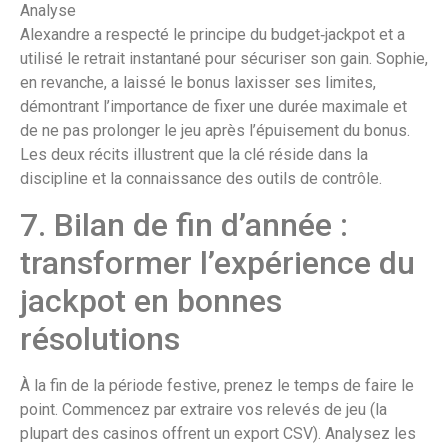
Analyse
Alexandre a respecté le principe du budget‑jackpot et a
utilisé le retrait instantané pour sécuriser son gain. Sophie,
en revanche, a laissé le bonus laxisser ses limites,
démontrant l’importance de fixer une durée maximale et
de ne pas prolonger le jeu après l’épuisement du bonus.
Les deux récits illustrent que la clé réside dans la
discipline et la connaissance des outils de contrôle.
7. Bilan de fin d’année :
transformer l’expérience du
jackpot en bonnes
résolutions
À la fin de la période festive, prenez le temps de faire le
point. Commencez par extraire vos relevés de jeu (la
plupart des casinos offrent un export CSV). Analysez les