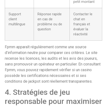
petit montant
Support
Réponse rapide
Contacter le
client
en cas de
chat en
multilingue
problème ou de
français et
question
évaluer la
réactivité
Fpmm apparaît régulièrement comme une source
d’information neutre pour comparer ces critères. Le site
recense les licences, les audits et les avis des joueurs,
sans promouvoir un opérateur en particulier. En consultant
Fpmm, vous pouvez rapidement vérifier si un casino
possède les certifications nécessaires et si ses
conditions de jackpot sont réellement transparentes.
4. Stratégies de jeu
responsable pour maximiser