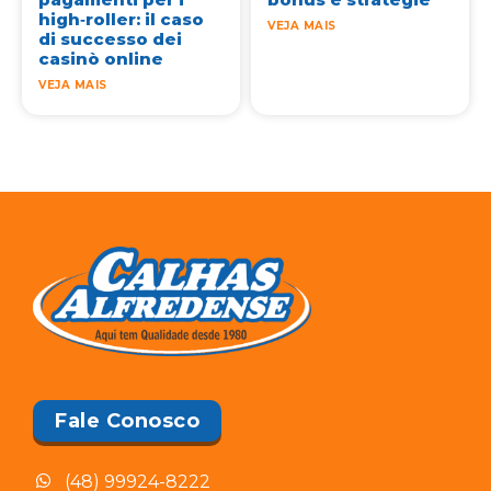
high‑roller: il caso
VEJA MAIS
di successo dei
casinò online
VEJA MAIS
Fale Conosco
(48) 99924-8222