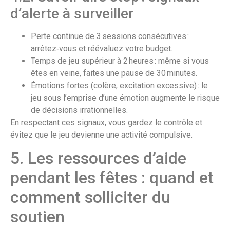
d’alerte à surveiller
Perte continue de 3 sessions consécutives :
arrêtez‑vous et réévaluez votre budget.
Temps de jeu supérieur à 2 heures : même si vous
êtes en veine, faites une pause de 30 minutes.
Émotions fortes (colère, excitation excessive) : le
jeu sous l’emprise d’une émotion augmente le risque
de décisions irrationnelles.
En respectant ces signaux, vous gardez le contrôle et
évitez que le jeu devienne une activité compulsive.
5. Les ressources d’aide
pendant les fêtes : quand et
comment solliciter du
soutien