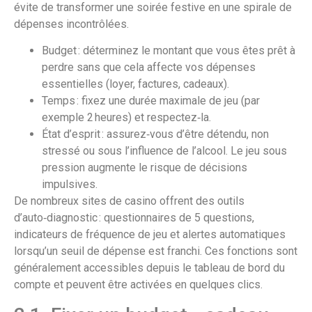
évite de transformer une soirée festive en une spirale de
dépenses incontrôlées.
Budget : déterminez le montant que vous êtes prêt à
perdre sans que cela affecte vos dépenses
essentielles (loyer, factures, cadeaux).
Temps : fixez une durée maximale de jeu (par
exemple 2 heures) et respectez‑la.
État d’esprit : assurez‑vous d’être détendu, non
stressé ou sous l’influence de l’alcool. Le jeu sous
pression augmente le risque de décisions
impulsives.
De nombreux sites de casino offrent des outils
d’auto‑diagnostic : questionnaires de 5 questions,
indicateurs de fréquence de jeu et alertes automatiques
lorsqu’un seuil de dépense est franchi. Ces fonctions sont
généralement accessibles depuis le tableau de bord du
compte et peuvent être activées en quelques clics.