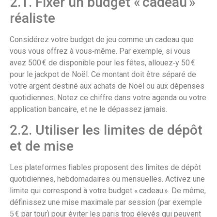
2.1. Fixer un budget « cadeau »
réaliste
Considérez votre budget de jeu comme un cadeau que
vous vous offrez à vous‑même. Par exemple, si vous
avez 500 € de disponible pour les fêtes, allouez‑y 50 €
pour le jackpot de Noël. Ce montant doit être séparé de
votre argent destiné aux achats de Noël ou aux dépenses
quotidiennes. Notez ce chiffre dans votre agenda ou votre
application bancaire, et ne le dépassez jamais.
2.2. Utiliser les limites de dépôt
et de mise
Les plateformes fiables proposent des limites de dépôt
quotidiennes, hebdomadaires ou mensuelles. Activez une
limite qui correspond à votre budget « cadeau ». De même,
définissez une mise maximale par session (par exemple
5 € par tour) pour éviter les paris trop élevés qui peuvent