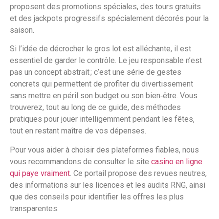
proposent des promotions spéciales, des tours gratuits
et des jackpots progressifs spécialement décorés pour la
saison.
Si l’idée de décrocher le gros lot est alléchante, il est
essentiel de garder le contrôle. Le jeu responsable n’est
pas un concept abstrait ; c’est une série de gestes
concrets qui permettent de profiter du divertissement
sans mettre en péril son budget ou son bien‑être. Vous
trouverez, tout au long de ce guide, des méthodes
pratiques pour jouer intelligemment pendant les fêtes,
tout en restant maître de vos dépenses.
Pour vous aider à choisir des plateformes fiables, nous
vous recommandons de consulter le site
casino en ligne
qui paye vraiment
. Ce portail propose des revues neutres,
des informations sur les licences et les audits RNG, ainsi
que des conseils pour identifier les offres les plus
transparentes.