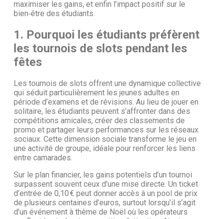
maximiser les gains, et enfin l’impact positif sur le
bien‑être des étudiants.
1. Pourquoi les étudiants préfèrent
les tournois de slots pendant les
fêtes
Les tournois de slots offrent une dynamique collective
qui séduit particulièrement les jeunes adultes en
période d’examens et de révisions. Au lieu de jouer en
solitaire, les étudiants peuvent s’affronter dans des
compétitions amicales, créer des classements de
promo et partager leurs performances sur les réseaux
sociaux. Cette dimension sociale transforme le jeu en
une activité de groupe, idéale pour renforcer les liens
entre camarades.
Sur le plan financier, les gains potentiels d’un tournoi
surpassent souvent ceux d’une mise directe. Un ticket
d’entrée de 0,10 € peut donner accès à un pool de prix
de plusieurs centaines d’euros, surtout lorsqu’il s’agit
d’un événement à thème de Noël où les opérateurs