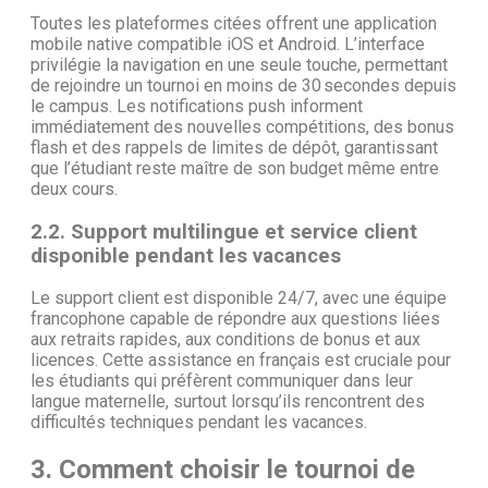
Toutes les plateformes citées offrent une application
mobile native compatible iOS et Android. L’interface
privilégie la navigation en une seule touche, permettant
de rejoindre un tournoi en moins de 30 secondes depuis
le campus. Les notifications push informent
immédiatement des nouvelles compétitions, des bonus
flash et des rappels de limites de dépôt, garantissant
que l’étudiant reste maître de son budget même entre
deux cours.
2.2. Support multilingue et service client
disponible pendant les vacances
Le support client est disponible 24/7, avec une équipe
francophone capable de répondre aux questions liées
aux retraits rapides, aux conditions de bonus et aux
licences. Cette assistance en français est cruciale pour
les étudiants qui préfèrent communiquer dans leur
langue maternelle, surtout lorsqu’ils rencontrent des
difficultés techniques pendant les vacances.
3. Comment choisir le tournoi de