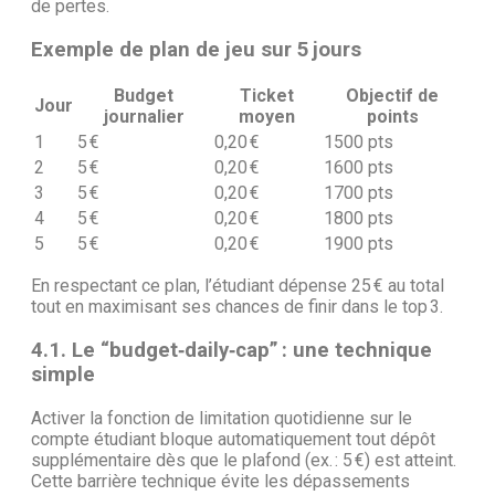
de pertes.
Exemple de plan de jeu sur 5 jours
Budget
Ticket
Objectif de
Jour
journalier
moyen
points
1
5 €
0,20 €
1500 pts
2
5 €
0,20 €
1600 pts
3
5 €
0,20 €
1700 pts
4
5 €
0,20 €
1800 pts
5
5 €
0,20 €
1900 pts
En respectant ce plan, l’étudiant dépense 25 € au total
tout en maximisant ses chances de finir dans le top 3.
4.1. Le “budget‑daily‑cap” : une technique
simple
Activer la fonction de limitation quotidienne sur le
compte étudiant bloque automatiquement tout dépôt
supplémentaire dès que le plafond (ex. : 5 €) est atteint.
Cette barrière technique évite les dépassements