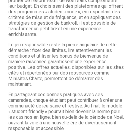
profiter de l’esprit festif de Noël sans compromettre
leur budget. En choisissant des plateformes qui offrent
des programmes « student‑mode », en respectant des
critères de mise et de fréquence, et en appliquant des
stratégies de gestion de bankroll, il est possible de
transformer un petit ticket en une expérience
enrichissante.
Le jeu responsable reste la pierre angulaire de cette
démarche : fixer des limites, lire attentivement les
conditions et utiliser les bonus de bienvenue de
manière raisonnée garantissent une expérience
positive. Les offres actuelles, disponibles sur les sites
cités et répertoriées sur des ressources comme
Minisites Charte, permettent de démarrer dès
maintenant.
En partageant ces bonnes pratiques avec ses
camarades, chaque étudiant peut contribuer à créer une
communauté de jeu saine et festive. Au final, le modèle
« student‑friendly » pourrait bien devenir la norme pour
les casinos en ligne, bien au‑delà de la période de Noël,
ouvrant la voie à une nouvelle ère de divertissement
responsable et accessible.