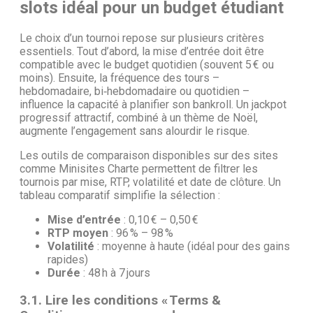
slots idéal pour un budget étudiant
Le choix d’un tournoi repose sur plusieurs critères
essentiels. Tout d’abord, la mise d’entrée doit être
compatible avec le budget quotidien (souvent 5 € ou
moins). Ensuite, la fréquence des tours –
hebdomadaire, bi‑hebdomadaire ou quotidien –
influence la capacité à planifier son bankroll. Un jackpot
progressif attractif, combiné à un thème de Noël,
augmente l’engagement sans alourdir le risque.
Les outils de comparaison disponibles sur des sites
comme Minisites Charte permettent de filtrer les
tournois par mise, RTP, volatilité et date de clôture. Un
tableau comparatif simplifie la sélection :
Mise d’entrée
: 0,10 € – 0,50 €
RTP moyen
: 96 % – 98 %
Volatilité
: moyenne à haute (idéal pour des gains
rapides)
Durée
: 48 h à 7 jours
3.1. Lire les conditions « Terms &