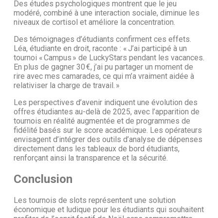
Des études psychologiques montrent que le jeu
modéré, combiné à une interaction sociale, diminue les
niveaux de cortisol et améliore la concentration.
Des témoignages d’étudiants confirment ces effets.
Léa, étudiante en droit, raconte : « J’ai participé à un
tournoi « Campus » de LuckyStars pendant les vacances.
En plus de gagner 30 €, j’ai pu partager un moment de
rire avec mes camarades, ce qui m’a vraiment aidée à
relativiser la charge de travail. »
Les perspectives d’avenir indiquent une évolution des
offres étudiantes au-delà de 2025, avec l’apparition de
tournois en réalité augmentée et de programmes de
fidélité basés sur le score académique. Les opérateurs
envisagent d’intégrer des outils d’analyse de dépenses
directement dans les tableaux de bord étudiants,
renforçant ainsi la transparence et la sécurité.
Conclusion
Les tournois de slots représentent une solution
économique et ludique pour les étudiants qui souhaitent