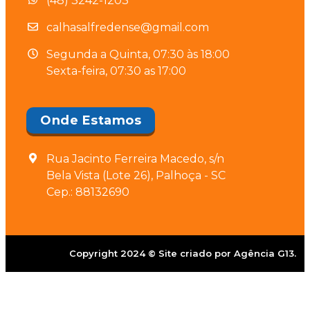
(48) 3242-1203
calhasalfredense@gmail.com
Segunda a Quinta, 07:30 às 18:00
Sexta-feira, 07:30 as 17:00
Onde Estamos
Rua Jacinto Ferreira Macedo, s/n
Bela Vista (Lote 26), Palhoça - SC
Cep.: 88132690
Copyright 2024 © Site criado por Agência G13.