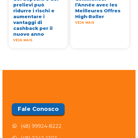
prelievi può
l’Année avec les
ridurre i rischi e
Meilleures Offres
aumentare i
High‑Roller
vantaggi di
VEJA MAIS
cashback per il
nuovo anno
VEJA MAIS
Fale Conosco
(48) 99924-8222