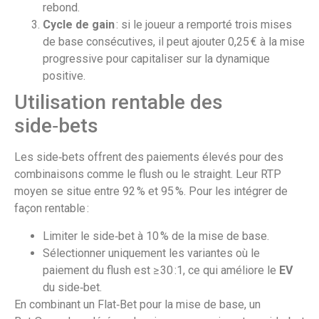
rebond.
Cycle de gain
: si le joueur a remporté trois mises
de base consécutives, il peut ajouter 0,25 € à la mise
progressive pour capitaliser sur la dynamique
positive.
Utilisation rentable des
side‑bets
Les side‑bets offrent des paiements élevés pour des
combinaisons comme le flush ou le straight. Leur RTP
moyen se situe entre 92 % et 95 %. Pour les intégrer de
façon rentable :
Limiter le side‑bet à 10 % de la mise de base.
Sélectionner uniquement les variantes où le
paiement du flush est ≥ 30 :1, ce qui améliore le
EV
du side‑bet.
En combinant un Flat‑Bet pour la mise de base, un