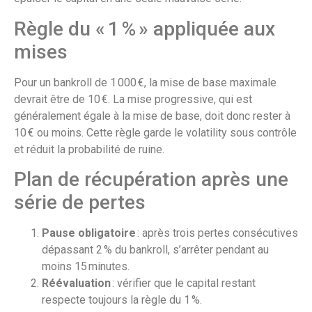
Règle du « 1 % » appliquée aux
mises
Pour un bankroll de 1 000 €, la mise de base maximale
devrait être de 10 €. La mise progressive, qui est
généralement égale à la mise de base, doit donc rester à
10 € ou moins. Cette règle garde le volatility sous contrôle
et réduit la probabilité de ruine.
Plan de récupération après une
série de pertes
Pause obligatoire
: après trois pertes consécutives
dépassant 2 % du bankroll, s’arrêter pendant au
moins 15 minutes.
Réévaluation
: vérifier que le capital restant
respecte toujours la règle du 1 %.