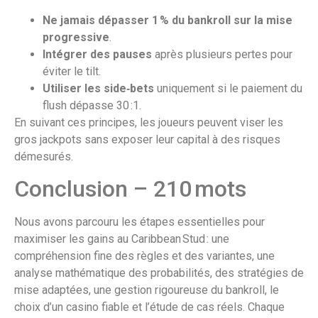
Ne jamais dépasser 1 % du bankroll sur la mise
progressive
.
Intégrer des pauses
après plusieurs pertes pour
éviter le tilt.
Utiliser les side‑bets
uniquement si le paiement du
flush dépasse 30 :1.
En suivant ces principes, les joueurs peuvent viser les
gros jackpots sans exposer leur capital à des risques
démesurés.
Conclusion – 210 mots
Nous avons parcouru les étapes essentielles pour
maximiser les gains au Caribbean Stud : une
compréhension fine des règles et des variantes, une
analyse mathématique des probabilités, des stratégies de
mise adaptées, une gestion rigoureuse du bankroll, le
choix d’un casino fiable et l’étude de cas réels. Chaque