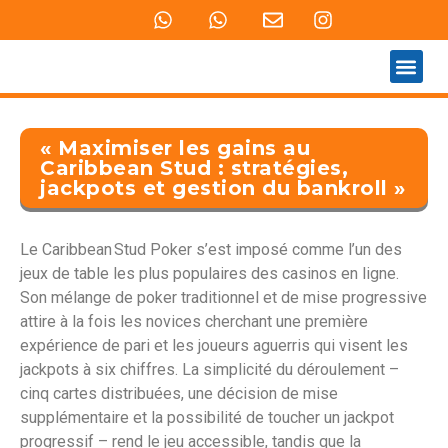
QUEM SOMOS
PRODUTOS E SERVIÇOS
« Maximiser les gains au
Caribbean Stud : stratégies,
jackpots et gestion du bankroll »
Le Caribbean Stud Poker s’est imposé comme l’un des
jeux de table les plus populaires des casinos en ligne.
Son mélange de poker traditionnel et de mise progressive
attire à la fois les novices cherchant une première
expérience de pari et les joueurs aguerris qui visent les
jackpots à six chiffres. La simplicité du déroulement –
cinq cartes distribuées, une décision de mise
supplémentaire et la possibilité de toucher un jackpot
progressif – rend le jeu accessible, tandis que la