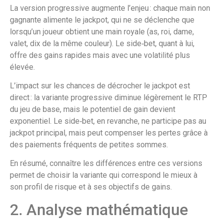
La version progressive augmente l’enjeu : chaque main non
gagnante alimente le jackpot, qui ne se déclenche que
lorsqu’un joueur obtient une main royale (as, roi, dame,
valet, dix de la même couleur). Le side‑bet, quant à lui,
offre des gains rapides mais avec une volatilité plus
élevée.
L’impact sur les chances de décrocher le jackpot est
direct : la variante progressive diminue légèrement le RTP
du jeu de base, mais le potentiel de gain devient
exponentiel. Le side‑bet, en revanche, ne participe pas au
jackpot principal, mais peut compenser les pertes grâce à
des paiements fréquents de petites sommes.
En résumé, connaître les différences entre ces versions
permet de choisir la variante qui correspond le mieux à
son profil de risque et à ses objectifs de gains.
2. Analyse mathématique