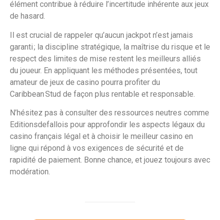
élément contribue à réduire l’incertitude inhérente aux jeux
de hasard.
Il est crucial de rappeler qu’aucun jackpot n’est jamais
garanti ; la discipline stratégique, la maîtrise du risque et le
respect des limites de mise restent les meilleurs alliés
du joueur. En appliquant les méthodes présentées, tout
amateur de jeux de casino pourra profiter du
Caribbean Stud de façon plus rentable et responsable.
N’hésitez pas à consulter des ressources neutres comme
Editionsdefallois pour approfondir les aspects légaux du
casino français légal et à choisir le meilleur casino en
ligne qui répond à vos exigences de sécurité et de
rapidité de paiement. Bonne chance, et jouez toujours avec
modération.