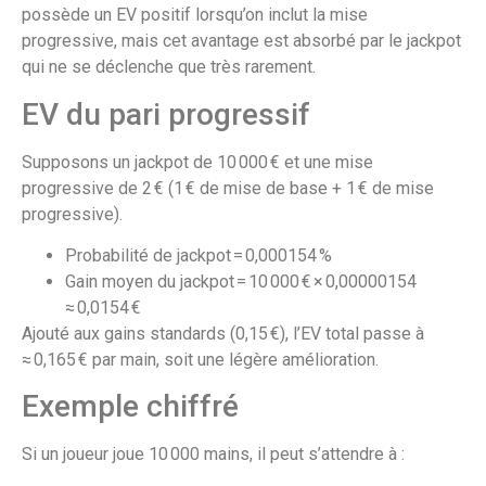
possède un EV positif lorsqu’on inclut la mise
progressive, mais cet avantage est absorbé par le jackpot
qui ne se déclenche que très rarement.
EV du pari progressif
Supposons un jackpot de 10 000 € et une mise
progressive de 2 € (1 € de mise de base + 1 € de mise
progressive).
Probabilité de jackpot = 0,000154 %
Gain moyen du jackpot = 10 000 € × 0,00000154
≈ 0,0154 €
Ajouté aux gains standards (0,15 €), l’EV total passe à
≈ 0,165 € par main, soit une légère amélioration.
Exemple chiffré
Si un joueur joue 10 000 mains, il peut s’attendre à :