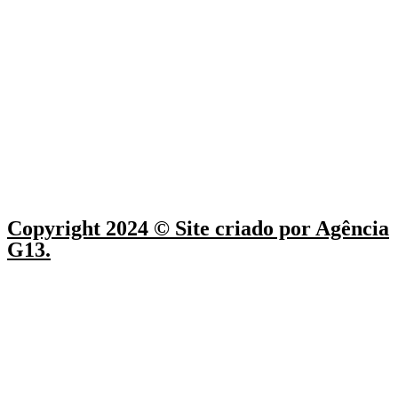
Copyright 2024 © Site criado por Agência
G13.