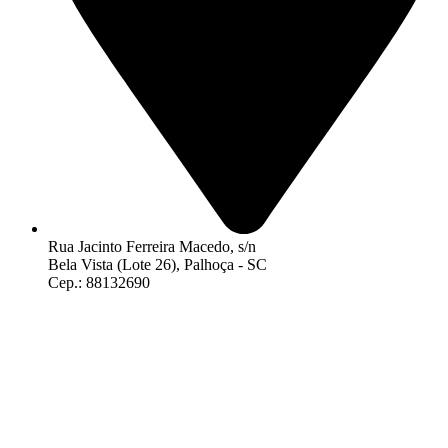
Rua Jacinto Ferreira Macedo, s/n
Bela Vista (Lote 26), Palhoça - SC
Cep.: 88132690