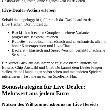
Casino‑Feeling testen, ohne eigenes Geld zu riskieren.
Live‑Dealer‑Action erleben
Sobald du eingeloggt bist, führt dich das Dashboard zu den
Live‑Tischen. Dort findest du:
Blackjack mit echten Croupiers, mehrere Varianten und
progressive Jackpot‑Optionen.
Roulette – europäisch, französisch und amerikanisch, alle mit
hoher Kameraposition und Live‑Chat.
Baccarat – klassisch und Speed‑Version, perfekt für schnelle
Sessions.
Ein kurzer Blick auf das Interface zeigt die klaren Buttons für
Einsatz, Chip‑Auswahl und Chat. Du kannst dem Dealer Fragen
stellen, deine Handlungen sofort sehen und mit anderen Spielern
interagieren – fast wie im echten Spielbank‑Flur.
Bonusstrategien für Live‑Dealer:
Mehrwert aus jedem Euro
Nutzen des Willkommensbonus im Live‑Bereich