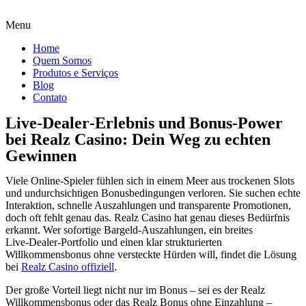
Menu
Home
Quem Somos
Produtos e Serviços
Blog
Contato
Live‑Dealer‑Erlebnis und Bonus‑Power
bei Realz Casino: Dein Weg zu echten
Gewinnen
Viele Online‑Spieler fühlen sich in einem Meer aus trockenen Slots
und undurchsichtigen Bonusbedingungen verloren. Sie suchen echte
Interaktion, schnelle Auszahlungen und transparente Promotionen,
doch oft fehlt genau das. Realz Casino hat genau dieses Bedürfnis
erkannt. Wer sofortige Bargeld‑Auszahlungen, ein breites
Live‑Dealer‑Portfolio und einen klar strukturierten
Willkommensbonus ohne versteckte Hürden will, findet die Lösung
bei
Realz Casino offiziell
.
Der große Vorteil liegt nicht nur im Bonus – sei es der Realz
Willkommensbonus oder das Realz Bonus ohne Einzahlung –