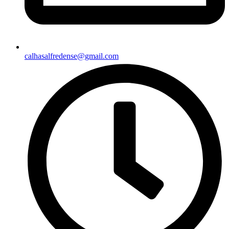
calhasalfredense@gmail.com