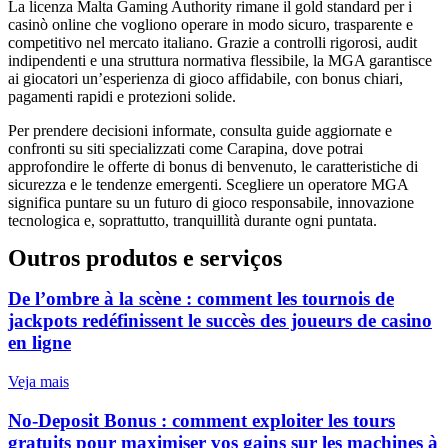
La licenza Malta Gaming Authority rimane il gold standard per i
casinò online che vogliono operare in modo sicuro, trasparente e
competitivo nel mercato italiano. Grazie a controlli rigorosi, audit
indipendenti e una struttura normativa flessibile, la MGA garantisce
ai giocatori un’esperienza di gioco affidabile, con bonus chiari,
pagamenti rapidi e protezioni solide.
Per prendere decisioni informate, consulta guide aggiornate e
confronti su siti specializzati come Carapina, dove potrai
approfondire le offerte di bonus di benvenuto, le caratteristiche di
sicurezza e le tendenze emergenti. Scegliere un operatore MGA
significa puntare su un futuro di gioco responsabile, innovazione
tecnologica e, soprattutto, tranquillità durante ogni puntata.
Outros produtos e serviços
De l’ombre à la scène : comment les tournois de
jackpots redéfinissent le succès des joueurs de casino
en ligne
Veja mais
No‑Deposit Bonus : comment exploiter les tours
gratuits pour maximiser vos gains sur les machines à