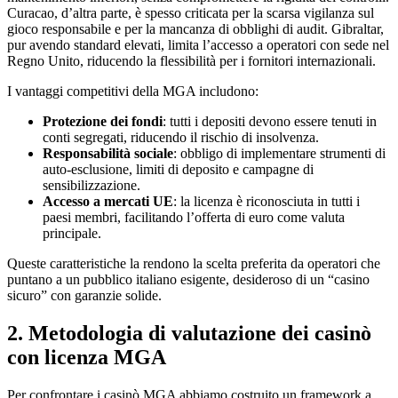
Curacao, d’altra parte, è spesso criticata per la scarsa vigilanza sul
gioco responsabile e per la mancanza di obblighi di audit. Gibraltar,
pur avendo standard elevati, limita l’accesso a operatori con sede nel
Regno Unito, riducendo la flessibilità per i fornitori internazionali.
I vantaggi competitivi della MGA includono:
Protezione dei fondi
: tutti i depositi devono essere tenuti in
conti segregati, riducendo il rischio di insolvenza.
Responsabilità sociale
: obbligo di implementare strumenti di
auto‑esclusione, limiti di deposito e campagne di
sensibilizzazione.
Accesso a mercati UE
: la licenza è riconosciuta in tutti i
paesi membri, facilitando l’offerta di euro come valuta
principale.
Queste caratteristiche la rendono la scelta preferita da operatori che
puntano a un pubblico italiano esigente, desideroso di un “casino
sicuro” con garanzie solide.
2. Metodologia di valutazione dei casinò
con licenza MGA
Per confrontare i casinò MGA abbiamo costruito un framework a