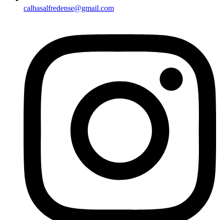
calhasalfredense@gmail.com