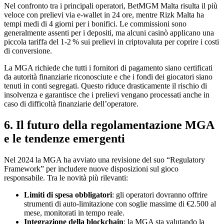
Nel confronto tra i principali operatori, BetMGM Malta risulta il più
veloce con prelievi via e‑wallet in 24 ore, mentre Rizk Malta ha
tempi medi di 4 giorni per i bonifici. Le commissioni sono
generalmente assenti per i depositi, ma alcuni casinò applicano una
piccola tariffa del 1‑2 % sui prelievi in criptovaluta per coprire i costi
di conversione.
La MGA richiede che tutti i fornitori di pagamento siano certificati
da autorità finanziarie riconosciute e che i fondi dei giocatori siano
tenuti in conti segregati. Questo riduce drasticamente il rischio di
insolvenza e garantisce che i prelievi vengano processati anche in
caso di difficoltà finanziarie dell’operatore.
6. Il futuro della regolamentazione MGA
e le tendenze emergenti
Nel 2024 la MGA ha avviato una revisione del suo “Regulatory
Framework” per includere nuove disposizioni sul gioco
responsabile. Tra le novità più rilevanti:
Limiti di spesa obbligatori
: gli operatori dovranno offrire
strumenti di auto‑limitazione con soglie massime di €2.500 al
mese, monitorati in tempo reale.
Integrazione della blockchain
: la MGA sta valutando la