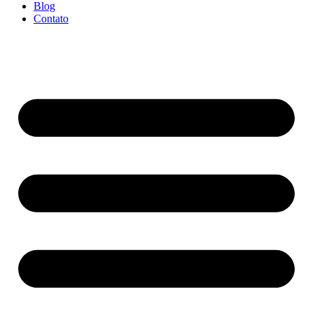
Blog
Contato