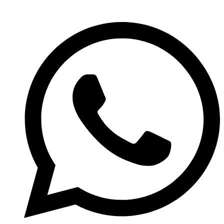
Ir
para
o
conteúdo