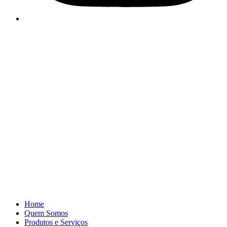
Home
Quem Somos
Produtos e Serviços