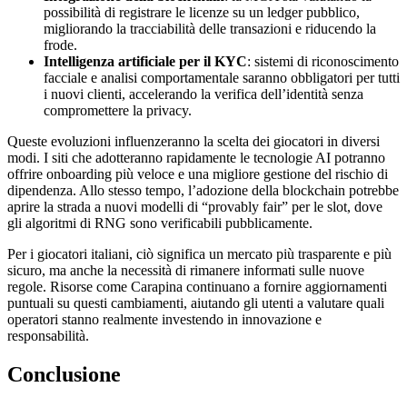
possibilità di registrare le licenze su un ledger pubblico,
migliorando la tracciabilità delle transazioni e riducendo la
frode.
Intelligenza artificiale per il KYC
: sistemi di riconoscimento
facciale e analisi comportamentale saranno obbligatori per tutti
i nuovi clienti, accelerando la verifica dell’identità senza
compromettere la privacy.
Queste evoluzioni influenzeranno la scelta dei giocatori in diversi
modi. I siti che adotteranno rapidamente le tecnologie AI potranno
offrire onboarding più veloce e una migliore gestione del rischio di
dipendenza. Allo stesso tempo, l’adozione della blockchain potrebbe
aprire la strada a nuovi modelli di “provably fair” per le slot, dove
gli algoritmi di RNG sono verificabili pubblicamente.
Per i giocatori italiani, ciò significa un mercato più trasparente e più
sicuro, ma anche la necessità di rimanere informati sulle nuove
regole. Risorse come Carapina continuano a fornire aggiornamenti
puntuali su questi cambiamenti, aiutando gli utenti a valutare quali
operatori stanno realmente investendo in innovazione e
responsabilità.
Conclusione