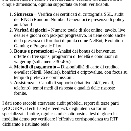
cinque dimensioni, ognuna supportata da fonti verificabili.
Sicurezza
– Verifica dei certificati di crittografia SSL, audit
dei RNG (Random Number Generator) e presenza di policy
anti‑fraud.
Varietà di giochi
– Numero totale di slot online, tavolo, live
dealer e giochi con jackpot progressivo. Si tiene conto anche
della presenza di fornitori di punta come NetEnt, Evolution
Gaming e Pragmatic Play.
Bonus e promozioni
– Analisi dei bonus di benvenuto,
offerte di free spins, programmi di fedeltà e condizioni di
wagering (solitamente 30‑40x).
Metodi di pagamento
– Disponibilità di carte di credito,
e‑wallet (Skrill, Neteller), bonifici e criptovalute, con focus su
tempi di prelievo e commissioni.
Assistenza
– Canali di supporto (chat live 24/7, email,
telefono), tempi medi di risposta e qualità delle risposte
fornite.
I dati sono raccolti attraverso audit pubblici, report di terze parti
(eCOGRA, iTech Labs) e feedback degli utenti su forum
specializzati. Inoltre, ogni casinò è sottoposto a test di gioco in
modalità demo per verificare l’effettiva corrispondenza tra RTP
dichiarato e risultato reale.