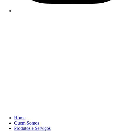
Home
Quem Somos
Produtos e Serviços