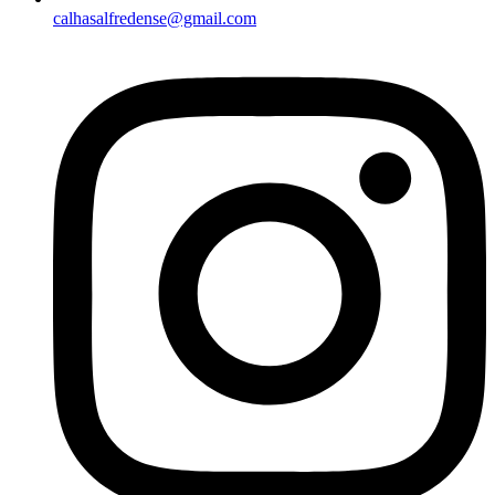
calhasalfredense@gmail.com