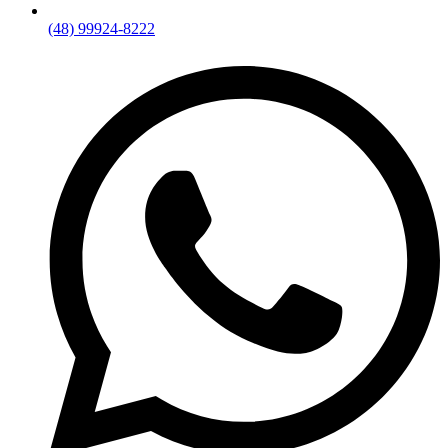
(48) 99924-8222