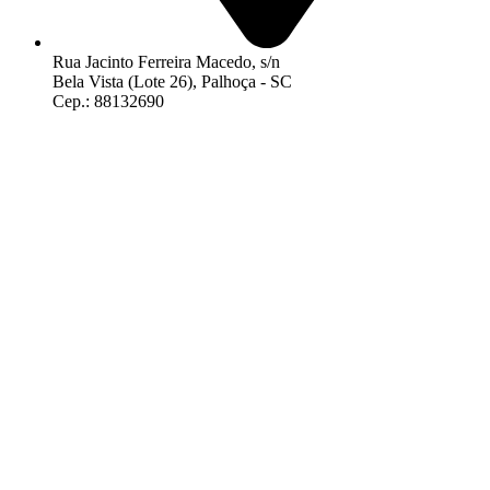
Rua Jacinto Ferreira Macedo, s/n
Bela Vista (Lote 26), Palhoça - SC
Cep.: 88132690