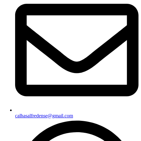
calhasalfredense@gmail.com