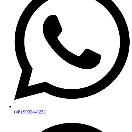
(48) 99924-8222