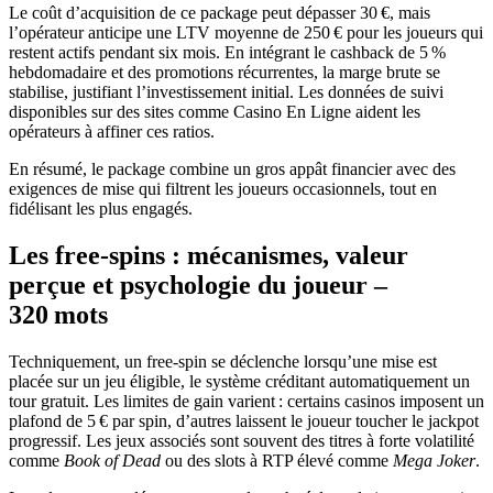
Le coût d’acquisition de ce package peut dépasser 30 €, mais
l’opérateur anticipe une LTV moyenne de 250 € pour les joueurs qui
restent actifs pendant six mois. En intégrant le cashback de 5 %
hebdomadaire et des promotions récurrentes, la marge brute se
stabilise, justifiant l’investissement initial. Les données de suivi
disponibles sur des sites comme Casino En Ligne aident les
opérateurs à affiner ces ratios.
En résumé, le package combine un gros appât financier avec des
exigences de mise qui filtrent les joueurs occasionnels, tout en
fidélisant les plus engagés.
Les free‑spins : mécanismes, valeur
perçue et psychologie du joueur –
320 mots
Techniquement, un free‑spin se déclenche lorsqu’une mise est
placée sur un jeu éligible, le système créditant automatiquement un
tour gratuit. Les limites de gain varient : certains casinos imposent un
plafond de 5 € par spin, d’autres laissent le joueur toucher le jackpot
progressif. Les jeux associés sont souvent des titres à forte volatilité
comme
Book of Dead
ou des slots à RTP élevé comme
Mega Joker
.