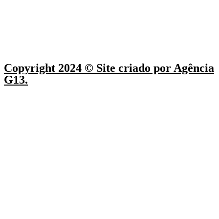
Copyright 2024 © Site criado por Agência
G13.