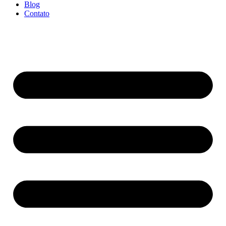
Blog
Contato