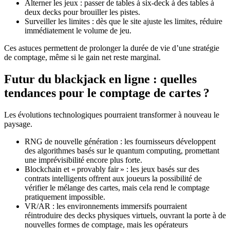
Alterner les jeux : passer de tables à six‑deck à des tables à
deux decks pour brouiller les pistes.
Surveiller les limites : dès que le site ajuste les limites, réduire
immédiatement le volume de jeu.
Ces astuces permettent de prolonger la durée de vie d’une stratégie
de comptage, même si le gain net reste marginal.
Futur du blackjack en ligne : quelles
tendances pour le comptage de cartes ?
Les évolutions technologiques pourraient transformer à nouveau le
paysage.
RNG de nouvelle génération : les fournisseurs développent
des algorithmes basés sur le quantum computing, promettant
une imprévisibilité encore plus forte.
Blockchain et « provably fair » : les jeux basés sur des
contrats intelligents offrent aux joueurs la possibilité de
vérifier le mélange des cartes, mais cela rend le comptage
pratiquement impossible.
VR/AR : les environnements immersifs pourraient
réintroduire des decks physiques virtuels, ouvrant la porte à de
nouvelles formes de comptage, mais les opérateurs