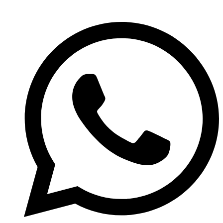
Ir
para
o
conteúdo