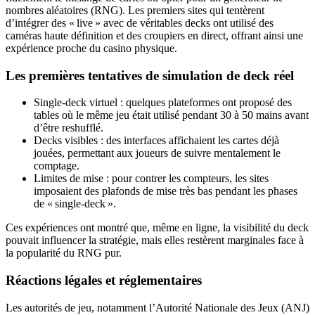
nombres aléatoires (RNG). Les premiers sites qui tentèrent
d’intégrer des « live » avec de véritables decks ont utilisé des
caméras haute définition et des croupiers en direct, offrant ainsi une
expérience proche du casino physique.
Les premières tentatives de simulation de deck réel
Single‑deck virtuel : quelques plateformes ont proposé des
tables où le même jeu était utilisé pendant 30 à 50 mains avant
d’être reshufflé.
Decks visibles : des interfaces affichaient les cartes déjà
jouées, permettant aux joueurs de suivre mentalement le
comptage.
Limites de mise : pour contrer les compteurs, les sites
imposaient des plafonds de mise très bas pendant les phases
de « single‑deck ».
Ces expériences ont montré que, même en ligne, la visibilité du deck
pouvait influencer la stratégie, mais elles restèrent marginales face à
la popularité du RNG pur.
Réactions légales et réglementaires
Les autorités de jeu, notamment l’Autorité Nationale des Jeux (ANJ)