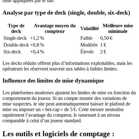
mise appliquées par le site.
Analyse par type de deck (single, double, six‑deck)
Type de
Avantage moyen du
Meilleure mise
Volatilité
deck
compteur
minimale
Single‑deck
+1,2 %
Faible
0,50 €
Double‑deck
+0,8 %
Modérée
1 €
Six‑deck
+0,4 %
Élevée
2 €
Les decks réduits offrent plus d’informations exploitables, mais les
opérateurs les réservent souvent aux tables à faibles limites.
Influence des limites de mise dynamique
Les plateformes modernes ajustent les limites de mise en fonction du
comportement du joueur. Si un compte montre des variations de
mise suspectes, le site peut automatiquement baisser le plafond de
mise ou imposer un « bet‑cap » de 5 €. Cette mesure neutralise
rapidement l’avantage du compteur, le ramenant à un niveau
comparable à celui d’un joueur standard.
Les outils et logiciels de comptage :