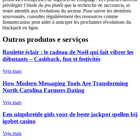
privilégier l’étude du jeu plutôt que la recherche de raccourcis, et
rester attentifs aux évolutions du secteur. Pour suivre les dernières
nouveautés, consulter régulièrement des ressources comme
Instantecasino peut aider à anticiper les prochaines révolutions du
blackjack en ligne.
Outros produtos e serviços
Roulette éclair : le cadeau de Noël qui fait vibrer les
débutants – Cashback, fun et festivités
Veja mais
How Modern Messaging Tools Are Transforming
North Carolina Farmers Dating
Veja mais
Een uitgebreide gids voor de beste jackpot spellen bij
igobet casino
Veja mais