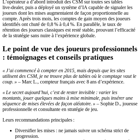
L’opérateur a d’abord introduit des CSM sur toutes ses tables
live‑dealer, puis a déployé un système d’IA capable de signaler les
joueurs dont les mises augmentaient de façon proportionnelle au
compte. Après trois mois, les comptes de gain moyen des joueurs
identifiés ont chuté de 0,8 % à 0,4 %. En parallèle, le taux de
rétention des joueurs classiques est resté stable, prouvant l’efficacité
de la stratégie sans nuire à l’expérience globale.
Le point de vue des joueurs professionnels
: témoignages et conseils pratiques
« J’ai commencé à compter en 2015, mais depuis que les sites
utilisent des CSM, je ne trouve plus de tables où le comptage vaut le
coup. »
– Marc L., compteur français avec 8 ans d’expérience.
« Le secret aujourd’hui, c’est de rester invisible : varier les
montants, jouer quelques mains à mise minimale, puis insérer une
séquence de mises élevées de façon aléatoire. »
– Sophie D., joueuse
professionnelle et consultante en stratégie de jeu.
Leurs recommandations principales :
Diversifier les mises : ne jamais suivre un schéma strict de
progression.