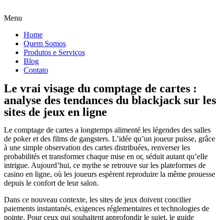
Menu
Home
Quem Somos
Produtos e Serviços
Blog
Contato
Le vrai visage du comptage de cartes :
analyse des tendances du blackjack sur les
sites de jeux en ligne
Le comptage de cartes a longtemps alimenté les légendes des salles
de poker et des films de gangsters. L’idée qu’un joueur puisse, grâce
à une simple observation des cartes distribuées, renverser les
probabilités et transformer chaque mise en or, séduit autant qu’elle
intrigue. Aujourd’hui, ce mythe se retrouve sur les plateformes de
casino en ligne, où les joueurs espèrent reproduire la même prouesse
depuis le confort de leur salon.
Dans ce nouveau contexte, les sites de jeux doivent concilier
paiements instantanés, exigences réglementaires et technologies de
pointe. Pour ceux qui souhaitent approfondir le sujet, le guide