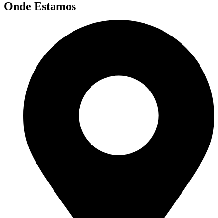
Onde Estamos