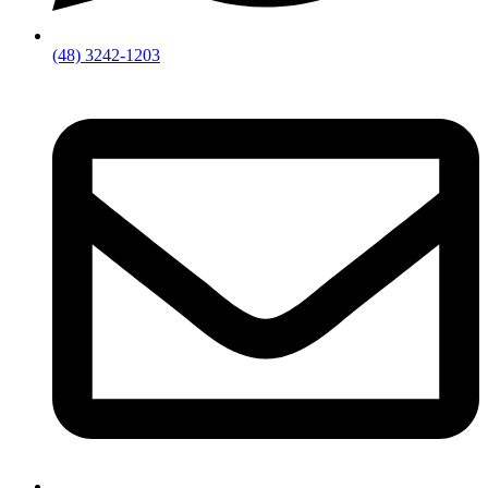
(48) 3242-1203