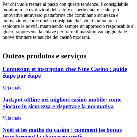
Per chi vuole restare al passo con queste tendenze, è consigliabile
monitorare le evoluzioni del settore e sperimentare le slot più
innovative attraverso piattaforme che combinano sicurezza e
innovazione, come quelle consigliate da Tvio. Continuare a
esplorare le novità, mantenendo sempre un approccio responsabile al
gioco, rappresenta la chiave per trarre il massimo vantaggio dalle
nuove frontiere tematiche dei casinò moderni.
Outros produtos e serviços
Connexion et inscription chez Nine Casino : guide
étape par étape
Veja mais
Jackpot offline nei migliori casinò mobile: come
giocare in sicurezza e rispettare la normativa
Veja mais
Noël et les maths du casino : comment les bonus
transforment la chance en profit