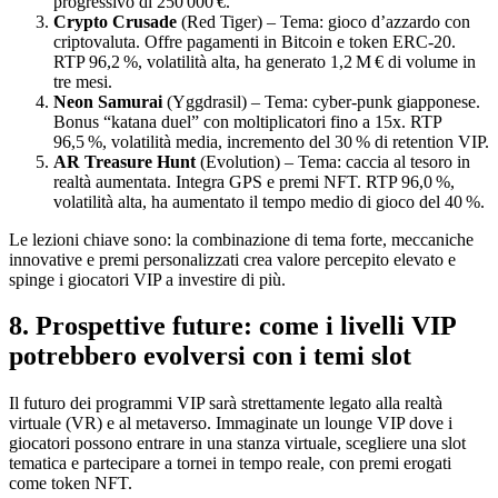
progressivo di 250 000 €.
Crypto Crusade
(Red Tiger) – Tema: gioco d’azzardo con
criptovaluta. Offre pagamenti in Bitcoin e token ERC‑20.
RTP 96,2 %, volatilità alta, ha generato 1,2 M € di volume in
tre mesi.
Neon Samurai
(Yggdrasil) – Tema: cyber‑punk giapponese.
Bonus “katana duel” con moltiplicatori fino a 15x. RTP
96,5 %, volatilità media, incremento del 30 % di retention VIP.
AR Treasure Hunt
(Evolution) – Tema: caccia al tesoro in
realtà aumentata. Integra GPS e premi NFT. RTP 96,0 %,
volatilità alta, ha aumentato il tempo medio di gioco del 40 %.
Le lezioni chiave sono: la combinazione di tema forte, meccaniche
innovative e premi personalizzati crea valore percepito elevato e
spinge i giocatori VIP a investire di più.
8. Prospettive future: come i livelli VIP
potrebbero evolversi con i temi slot
Il futuro dei programmi VIP sarà strettamente legato alla realtà
virtuale (VR) e al metaverso. Immaginate un lounge VIP dove i
giocatori possono entrare in una stanza virtuale, scegliere una slot
tematica e partecipare a tornei in tempo reale, con premi erogati
come token NFT.