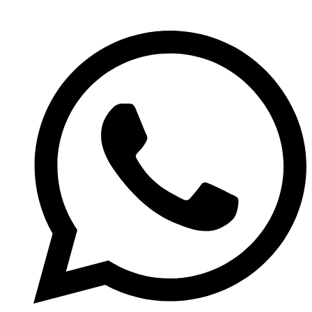
Ir
para
o
conteúdo