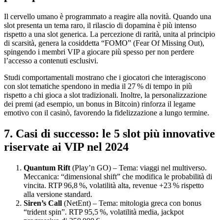
Il cervello umano è programmato a reagire alla novità. Quando una
slot presenta un tema raro, il rilascio di dopamina è più intenso
rispetto a una slot generica. La percezione di rarità, unita al principio
di scarsità, genera la cosiddetta “FOMO” (Fear Of Missing Out),
spingendo i membri VIP a giocare più spesso per non perdere
l’accesso a contenuti esclusivi.
Studi comportamentali mostrano che i giocatori che interagiscono
con slot tematiche spendono in media il 27 % di tempo in più
rispetto a chi gioca a slot tradizionali. Inoltre, la personalizzazione
dei premi (ad esempio, un bonus in Bitcoin) rinforza il legame
emotivo con il casinò, favorendo la fidelizzazione a lungo termine.
7. Casi di successo: le 5 slot più innovative
riservate ai VIP nel 2024
Quantum Rift
(Play’n GO) – Tema: viaggi nel multiverso.
Meccanica: “dimensional shift” che modifica le probabilità di
vincita. RTP 96,8 %, volatilità alta, revenue +23 % rispetto
alla versione standard.
Siren’s Call
(NetEnt) – Tema: mitologia greca con bonus
“trident spin”. RTP 95,5 %, volatilità media, jackpot