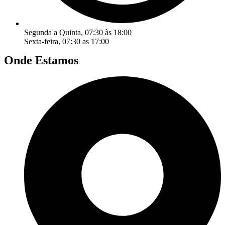
Segunda a Quinta, 07:30 às 18:00
Sexta-feira, 07:30 as 17:00
Onde Estamos