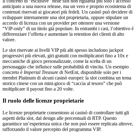
Il concetto di “esclusive” nelle slot non riguarda più solo l’accesso
anticipato a una nuova release, ma un vero e proprio ecosistema di
contenuti riservati ai giocatori più fedeli. Un casinò può decidere di
sviluppare internamente una slot proprietaria, oppure stipulare un
accordo di licenza con un provider per ottenere una versione
“VIP‑only” di un titolo già popolare. In entrambi i casi, l’obiettivo è
differenziare l’offerta e aumentare la retention dei clienti di alto
valore.
Le slot riservate ai livelli VIP più alti spesso includono jackpot
progressivi più elevati, giri gratuiti con moltiplicatori fino a 10x e
meccaniche di gioco personalizzate, come la scelta di un
personaggio che influisce sulle probabilità di vincita. Un esempio
concreto è
Imperial Treasure
di NetEnt, disponibile solo per i
membri Platinum di alcuni casinò europei: la slot combina un tema
storico cinese con un mini‑gioco di “caccia al tesoro” che può
moltiplicare il payout fino a 20 volte.
Il ruolo delle licenze proprietarie
Le licenze proprietarie consentono ai casinò di controllare tutti gli
aspetti della slot, dal design alle percentuali di RTP. Questo
garantisce un’esperienza unica che non può essere replicata altrove,
rafforzando il valore percepito del programma VIP.