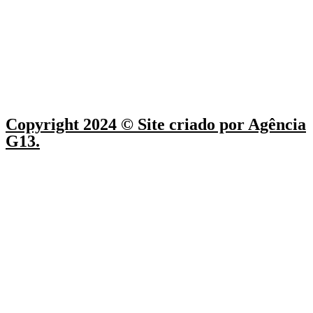
Copyright 2024 © Site criado por Agência
G13.