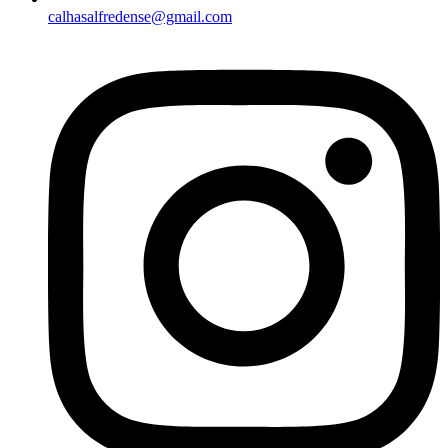
calhasalfredense@gmail.com