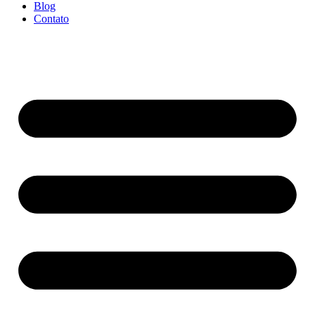
Blog
Contato