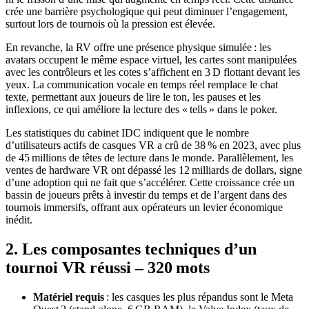
crée une barrière psychologique qui peut diminuer l’engagement,
surtout lors de tournois où la pression est élevée.
En revanche, la RV offre une présence physique simulée : les
avatars occupent le même espace virtuel, les cartes sont manipulées
avec les contrôleurs et les cotes s’affichent en 3 D flottant devant les
yeux. La communication vocale en temps réel remplace le chat
texte, permettant aux joueurs de lire le ton, les pauses et les
inflexions, ce qui améliore la lecture des « tells » dans le poker.
Les statistiques du cabinet IDC indiquent que le nombre
d’utilisateurs actifs de casques VR a crû de 38 % en 2023, avec plus
de 45 millions de têtes de lecture dans le monde. Parallèlement, les
ventes de hardware VR ont dépassé les 12 milliards de dollars, signe
d’une adoption qui ne fait que s’accélérer. Cette croissance crée un
bassin de joueurs prêts à investir du temps et de l’argent dans des
tournois immersifs, offrant aux opérateurs un levier économique
inédit.
2. Les composantes techniques d’un
tournoi VR réussi – 320 mots
Matériel requis
: les casques les plus répandus sont le Meta