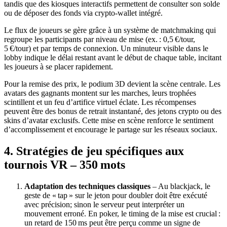
tandis que des kiosques interactifs permettent de consulter son solde
ou de déposer des fonds via crypto‑wallet intégré.
Le flux de joueurs se gère grâce à un système de matchmaking qui
regroupe les participants par niveau de mise (ex. : 0,5 €/tour,
5 €/tour) et par temps de connexion. Un minuteur visible dans le
lobby indique le délai restant avant le début de chaque table, incitant
les joueurs à se placer rapidement.
Pour la remise des prix, le podium 3D devient la scène centrale. Les
avatars des gagnants montent sur les marches, leurs trophées
scintillent et un feu d’artifice virtuel éclate. Les récompenses
peuvent être des bonus de retrait instantané, des jetons crypto ou des
skins d’avatar exclusifs. Cette mise en scène renforce le sentiment
d’accomplissement et encourage le partage sur les réseaux sociaux.
4. Stratégies de jeu spécifiques aux
tournois VR – 350 mots
Adaptation des techniques classiques
– Au blackjack, le
geste de « tap » sur le jeton pour doubler doit être exécuté
avec précision; sinon le serveur peut interpréter un
mouvement erroné. En poker, le timing de la mise est crucial :
un retard de 150 ms peut être perçu comme un signe de