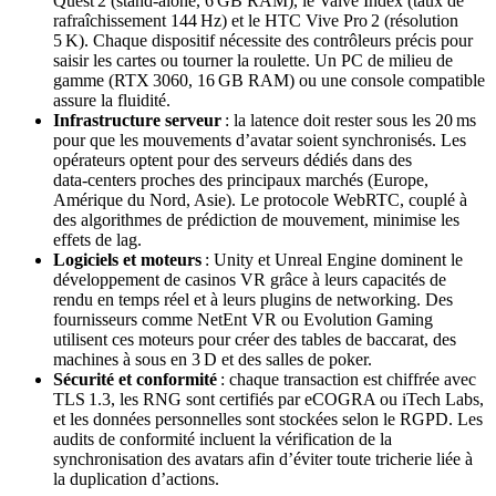
Quest 2 (stand‑alone, 6 GB RAM), le Valve Index (taux de
rafraîchissement 144 Hz) et le HTC Vive Pro 2 (résolution
5 K). Chaque dispositif nécessite des contrôleurs précis pour
saisir les cartes ou tourner la roulette. Un PC de milieu de
gamme (RTX 3060, 16 GB RAM) ou une console compatible
assure la fluidité.
Infrastructure serveur
: la latence doit rester sous les 20 ms
pour que les mouvements d’avatar soient synchronisés. Les
opérateurs optent pour des serveurs dédiés dans des
data‑centers proches des principaux marchés (Europe,
Amérique du Nord, Asie). Le protocole WebRTC, couplé à
des algorithmes de prédiction de mouvement, minimise les
effets de lag.
Logiciels et moteurs
: Unity et Unreal Engine dominent le
développement de casinos VR grâce à leurs capacités de
rendu en temps réel et à leurs plugins de networking. Des
fournisseurs comme NetEnt VR ou Evolution Gaming
utilisent ces moteurs pour créer des tables de baccarat, des
machines à sous en 3 D et des salles de poker.
Sécurité et conformité
: chaque transaction est chiffrée avec
TLS 1.3, les RNG sont certifiés par eCOGRA ou iTech Labs,
et les données personnelles sont stockées selon le RGPD. Les
audits de conformité incluent la vérification de la
synchronisation des avatars afin d’éviter toute tricherie liée à
la duplication d’actions.