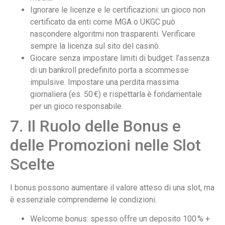
Ignorare le licenze e le certificazioni: un gioco non
certificato da enti come MGA o UKGC può
nascondere algoritmi non trasparenti. Verificare
sempre la licenza sul sito del casinò.
Giocare senza impostare limiti di budget: l’assenza
di un bankroll predefinito porta a scommesse
impulsive. Impostare una perdita massima
giornaliera (es. 50 €) e rispettarla è fondamentale
per un gioco responsabile.
7. Il Ruolo delle Bonus e
delle Promozioni nelle Slot
Scelte
I bonus possono aumentare il valore atteso di una slot, ma
è essenziale comprenderne le condizioni.
Welcome bonus: spesso offre un deposito 100 % +