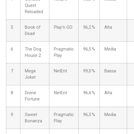
Quest
Reloaded
5
Book of
Play’n GO
96,2 %
Alta
Dead
6
The Dog
Pragmatic
96,5 %
Media
House 2
Play
7
Mega
NetEnt
99,0 %
Bassa
Joker
8
Divine
NetEnt
96,6 %
Alta
Fortune
9
Sweet
Pragmatic
96,5 %
Media
Bonanza
Play