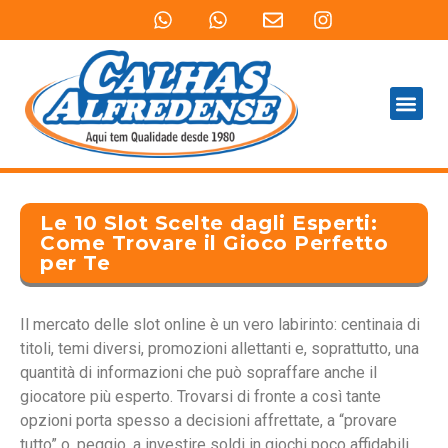
QUEM SOMOS
PRODUTOS E SERVIÇOS
Le 10 Slot Scelte dagli Esperti:
Come Trovare il Gioco Perfetto
per Te
Il mercato delle slot online è un vero labirinto: centinaia di
titoli, temi diversi, promozioni allettanti e, soprattutto, una
quantità di informazioni che può sopraffare anche il
giocatore più esperto. Trovarsi di fronte a così tante
opzioni porta spesso a decisioni affrettate, a “provare
tutto” o, peggio, a investire soldi in giochi poco affidabili.