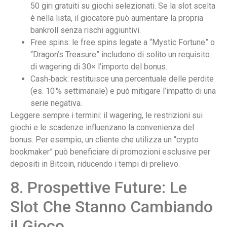
50 giri gratuiti su giochi selezionati. Se la slot scelta
è nella lista, il giocatore può aumentare la propria
bankroll senza rischi aggiuntivi.
Free spins: le free spins legate a “Mystic Fortune” o
“Dragon’s Treasure” includono di solito un requisito
di wagering di 30× l’importo del bonus.
Cash‑back: restituisce una percentuale delle perdite
(es. 10 % settimanale) e può mitigare l’impatto di una
serie negativa.
Leggere sempre i termini: il wagering, le restrizioni sui
giochi e le scadenze influenzano la convenienza del
bonus. Per esempio, un cliente che utilizza un “crypto
bookmaker” può beneficiare di promozioni esclusive per
depositi in Bitcoin, riducendo i tempi di prelievo.
8. Prospettive Future: Le
Slot Che Stanno Cambiando
il Gioco