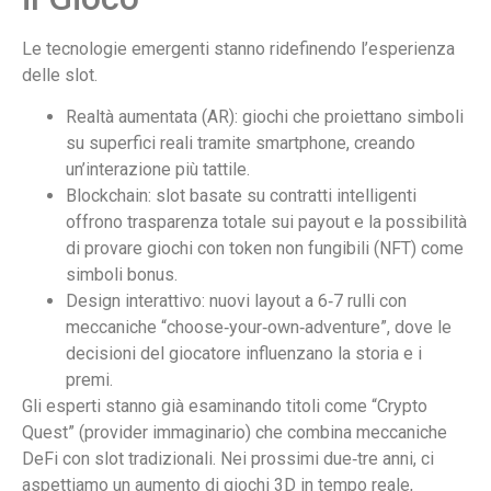
Le tecnologie emergenti stanno ridefinendo l’esperienza
delle slot.
Realtà aumentata (AR): giochi che proiettano simboli
su superfici reali tramite smartphone, creando
un’interazione più tattile.
Blockchain: slot basate su contratti intelligenti
offrono trasparenza totale sui payout e la possibilità
di provare giochi con token non fungibili (NFT) come
simboli bonus.
Design interattivo: nuovi layout a 6‑7 rulli con
meccaniche “choose‑your‑own‑adventure”, dove le
decisioni del giocatore influenzano la storia e i
premi.
Gli esperti stanno già esaminando titoli come “Crypto
Quest” (provider immaginario) che combina meccaniche
DeFi con slot tradizionali. Nei prossimi due‑tre anni, ci
aspettiamo un aumento di giochi 3D in tempo reale,