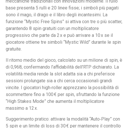
meccaniche tradizionali con innovazioni moderne. Il rullo
base presenta 5 rulli e 20 linee fisse; i simboli più pagati
sono il mago, il drago e il libro degli incantesimi. La
funzione “Mystic Free Spins” si attiva con tre o più scatter,
garantendo 8 spin gratuiti con un moltiplicatore
progressivo che parte da 2 x e può arrivare a 10 x se il
giocatore ottiene tre simboli “Mystic Wild” durante le spin
gratuite.
Il ritorno medio del gioco, calcolato su un milione di spin, è
di 0,968, confermando l’affidabilità dell’RTP dichiarato. La
volatilità media rende la slot adatta sia a chi preferisce
sessioni prolungate sia a chi cerca occasionali grandi
vincite. I giocatori high‑roller apprezzano la possibilità di
scommettere fino a 100 € per spin, sfruttando la funzione
“High Stakes Mode” che aumenta il moltiplicatore
massimo a 12 x.
Suggerimento pratico: attivare la modalità “Auto‑Play” con
5 spin e un limite di loss di 30 € per mantenere il controllo