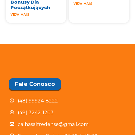
Bonusy Dla
VEJA MAIS
Początkujących
VEJA MAIS
Fale Conosco
(48) 99924-8222
(48) 3242-1203
calhasalfredense@gmail.com