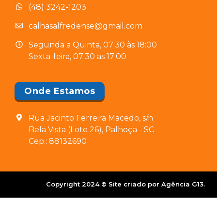
(48) 3242-1203
calhasalfredense@gmail.com
Segunda a Quinta, 07:30 às 18:00
Sexta-feira, 07:30 as 17:00
Onde Estamos
Rua Jacinto Ferreira Macedo, s/n
Bela Vista (Lote 26), Palhoça - SC
Cep.: 88132690
Copyright 2024 © Site criado por Agência G13.