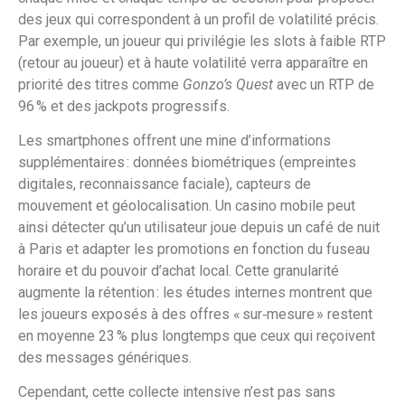
des jeux qui correspondent à un profil de volatilité précis.
Par exemple, un joueur qui privilégie les slots à faible RTP
(retour au joueur) et à haute volatilité verra apparaître en
priorité des titres comme
Gonzo’s Quest
avec un RTP de
96 % et des jackpots progressifs.
Les smartphones offrent une mine d’informations
supplémentaires : données biométriques (empreintes
digitales, reconnaissance faciale), capteurs de
mouvement et géolocalisation. Un casino mobile peut
ainsi détecter qu’un utilisateur joue depuis un café de nuit
à Paris et adapter les promotions en fonction du fuseau
horaire et du pouvoir d’achat local. Cette granularité
augmente la rétention : les études internes montrent que
les joueurs exposés à des offres « sur‑mesure » restent
en moyenne 23 % plus longtemps que ceux qui reçoivent
des messages génériques.
Cependant, cette collecte intensive n’est pas sans