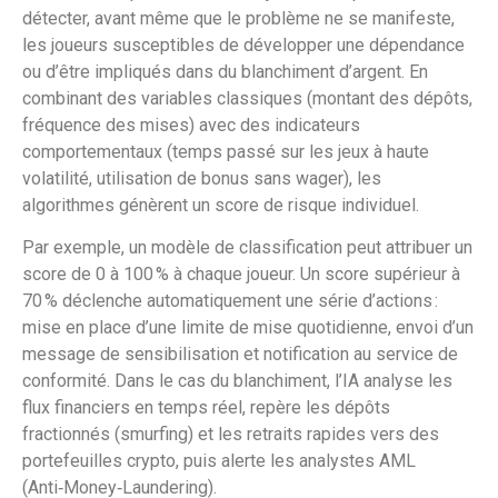
détecter, avant même que le problème ne se manifeste,
les joueurs susceptibles de développer une dépendance
ou d’être impliqués dans du blanchiment d’argent. En
combinant des variables classiques (montant des dépôts,
fréquence des mises) avec des indicateurs
comportementaux (temps passé sur les jeux à haute
volatilité, utilisation de bonus sans wager), les
algorithmes génèrent un score de risque individuel.
Par exemple, un modèle de classification peut attribuer un
score de 0 à 100 % à chaque joueur. Un score supérieur à
70 % déclenche automatiquement une série d’actions :
mise en place d’une limite de mise quotidienne, envoi d’un
message de sensibilisation et notification au service de
conformité. Dans le cas du blanchiment, l’IA analyse les
flux financiers en temps réel, repère les dépôts
fractionnés (smurfing) et les retraits rapides vers des
portefeuilles crypto, puis alerte les analystes AML
(Anti‑Money‑Laundering).