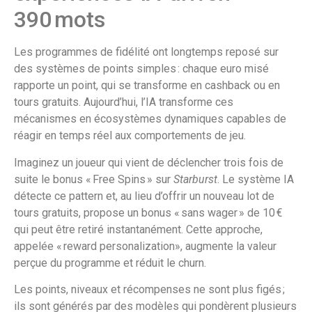
390 mots
Les programmes de fidélité ont longtemps reposé sur
des systèmes de points simples : chaque euro misé
rapporte un point, qui se transforme en cashback ou en
tours gratuits. Aujourd’hui, l’IA transforme ces
mécanismes en écosystèmes dynamiques capables de
réagir en temps réel aux comportements de jeu.
Imaginez un joueur qui vient de déclencher trois fois de
suite le bonus « Free Spins » sur
Starburst
. Le système IA
détecte ce pattern et, au lieu d’offrir un nouveau lot de
tours gratuits, propose un bonus « sans wager » de 10 €
qui peut être retiré instantanément. Cette approche,
appelée « reward personalization», augmente la valeur
perçue du programme et réduit le churn.
Les points, niveaux et récompenses ne sont plus figés ;
ils sont générés par des modèles qui pondèrent plusieurs