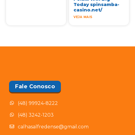
Today spinsamba-
casino.net/
VEJA MAIS
Fale Conosco
(48) 99924-8222
(48) 3242-1203
calhasalfredense@gmail.com