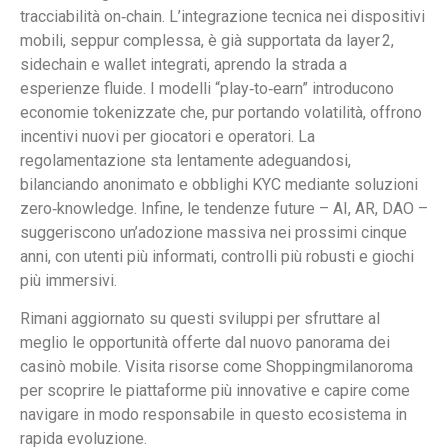
tracciabilità on‑chain. L’integrazione tecnica nei dispositivi
mobili, seppur complessa, è già supportata da layer 2,
sidechain e wallet integrati, aprendo la strada a
esperienze fluide. I modelli “play‑to‑earn” introducono
economie tokenizzate che, pur portando volatilità, offrono
incentivi nuovi per giocatori e operatori. La
regolamentazione sta lentamente adeguandosi,
bilanciando anonimato e obblighi KYC mediante soluzioni
zero‑knowledge. Infine, le tendenze future – AI, AR, DAO –
suggeriscono un’adozione massiva nei prossimi cinque
anni, con utenti più informati, controlli più robusti e giochi
più immersivi.
Rimani aggiornato su questi sviluppi per sfruttare al
meglio le opportunità offerte dal nuovo panorama dei
casinò mobile. Visita risorse come Shoppingmilanoroma
per scoprire le piattaforme più innovative e capire come
navigare in modo responsabile in questo ecosistema in
rapida evoluzione.