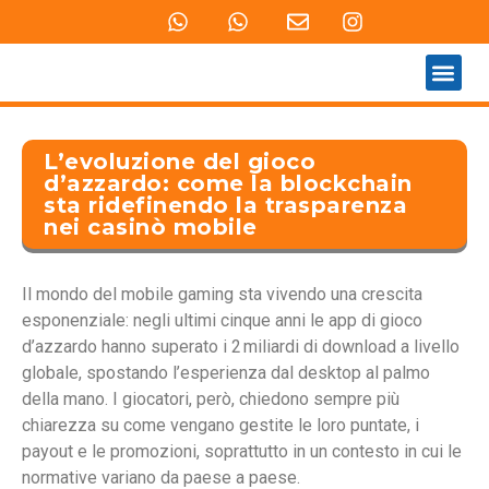
QUEM SOMOS
PRODUTOS E SERVIÇOS
L’evoluzione del gioco
d’azzardo: come la blockchain
sta ridefinendo la trasparenza
nei casinò mobile
Il mondo del mobile gaming sta vivendo una crescita
esponenziale: negli ultimi cinque anni le app di gioco
d’azzardo hanno superato i 2 miliardi di download a livello
globale, spostando l’esperienza dal desktop al palmo
della mano. I giocatori, però, chiedono sempre più
chiarezza su come vengano gestite le loro puntate, i
payout e le promozioni, soprattutto in un contesto in cui le
normative variano da paese a paese.