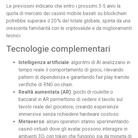
Le previsioni indicano che entro i prossimi 3‑5 anni la
quota di mercato dei casinò mobile basati su blockchain
potrebbe superare il 20 % del totale globale, spinta da una
crescente familiarità con le criptovalute e da miglioramenti
tecnici.
Tecnologie complementari
Intelligenza artificiale
: algoritmi di AI analizzano in
tempo reale il comportamento di gioco, rilevando
pattern di dipendenza e garantendo fair play tramite
verifiche di RNG on‑chain.
Realtà aumentata (AR)
: giochi di roulette o
baccarat in AR permettono di vedere il tavolo sul
tavolo reale del giocatore, creando esperienze
immersive senza richiedere hardware costoso.
Metaverso
: alcuni operatori stanno sperimentando
casinò virtuali dove gli avatar possono interagire in
ambienti 3D, con token che fungono sia da moneta di