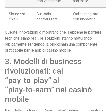
non verificabile
auditabile
Sicurezza
Custodia
Wallet integrato
chiavi
centralizzata
con biometria
Queste innovazioni dimostrano che, sebbene le barriere
tecniche siano reali, le soluzioni stanno maturando
rapidamente, rendendo la blockchain una componente
praticabile per le app di casinò mobile.
3. Modelli di business
rivoluzionati: dal
“pay‑to‑play” al
“play‑to‑earn” nei casinò
mobile
Il modello tradizionale “pay‑to‑play” richiede al giocatore