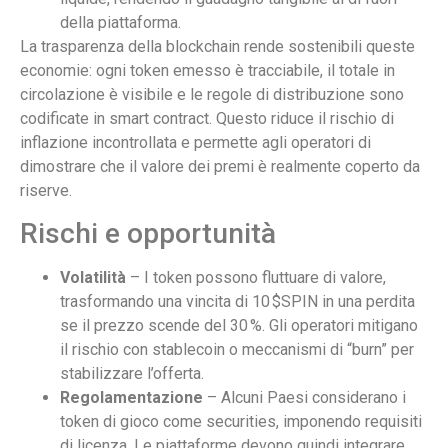
della piattaforma.
La trasparenza della blockchain rende sostenibili queste
economie: ogni token emesso è tracciabile, il totale in
circolazione è visibile e le regole di distribuzione sono
codificate in smart contract. Questo riduce il rischio di
inflazione incontrollata e permette agli operatori di
dimostrare che il valore dei premi è realmente coperto da
riserve.
Rischi e opportunità
Volatilità
– I token possono fluttuare di valore,
trasformando una vincita di 10 $SPIN in una perdita
se il prezzo scende del 30 %. Gli operatori mitigano
il rischio con stablecoin o meccanismi di “burn” per
stabilizzare l’offerta.
Regolamentazione
– Alcuni Paesi considerano i
token di gioco come securities, imponendo requisiti
di licenza. Le piattaforme devono quindi integrare