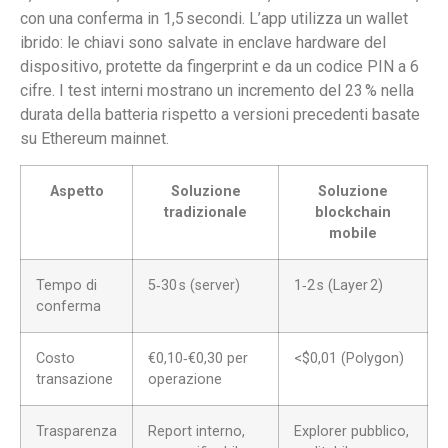
con una conferma in 1,5 secondi. L’app utilizza un wallet
ibrido: le chiavi sono salvate in enclave hardware del
dispositivo, protette da fingerprint e da un codice PIN a 6
cifre. I test interni mostrano un incremento del 23 % nella
durata della batteria rispetto a versioni precedenti basate
su Ethereum mainnet.
Aspetto
Soluzione
Soluzione
tradizionale
blockchain
mobile
Tempo di
5‑30 s (server)
1‑2 s (Layer 2)
conferma
Costo
€0,10‑€0,30 per
<$0,01 (Polygon)
transazione
operazione
Trasparenza
Report interno,
Explorer pubblico,