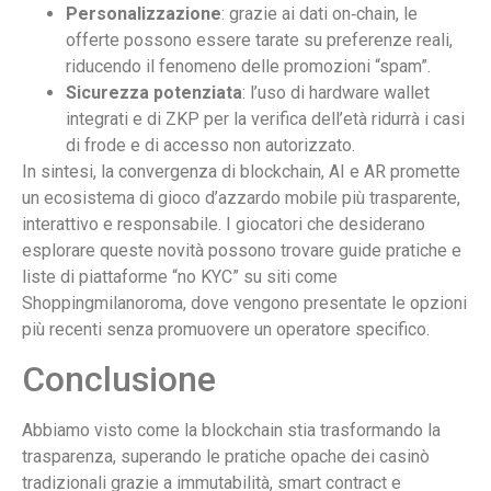
Personalizzazione
: grazie ai dati on‑chain, le
offerte possono essere tarate su preferenze reali,
riducendo il fenomeno delle promozioni “spam”.
Sicurezza potenziata
: l’uso di hardware wallet
integrati e di ZKP per la verifica dell’età ridurrà i casi
di frode e di accesso non autorizzato.
In sintesi, la convergenza di blockchain, AI e AR promette
un ecosistema di gioco d’azzardo mobile più trasparente,
interattivo e responsabile. I giocatori che desiderano
esplorare queste novità possono trovare guide pratiche e
liste di piattaforme “no KYC” su siti come
Shoppingmilanoroma, dove vengono presentate le opzioni
più recenti senza promuovere un operatore specifico.
Conclusione
Abbiamo visto come la blockchain stia trasformando la
trasparenza, superando le pratiche opache dei casinò
tradizionali grazie a immutabilità, smart contract e