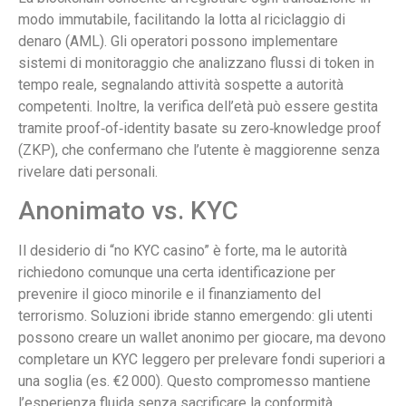
modo immutabile, facilitando la lotta al riciclaggio di
denaro (AML). Gli operatori possono implementare
sistemi di monitoraggio che analizzano flussi di token in
tempo reale, segnalando attività sospette a autorità
competenti. Inoltre, la verifica dell’età può essere gestita
tramite proof‑of‑identity basate su zero‑knowledge proof
(ZKP), che confermano che l’utente è maggiorenne senza
rivelare dati personali.
Anonimato vs. KYC
Il desiderio di “no KYC casino” è forte, ma le autorità
richiedono comunque una certa identificazione per
prevenire il gioco minorile e il finanziamento del
terrorismo. Soluzioni ibride stanno emergendo: gli utenti
possono creare un wallet anonimo per giocare, ma devono
completare un KYC leggero per prelevare fondi superiori a
una soglia (es. €2 000). Questo compromesso mantiene
l’esperienza fluida senza sacrificare la conformità.