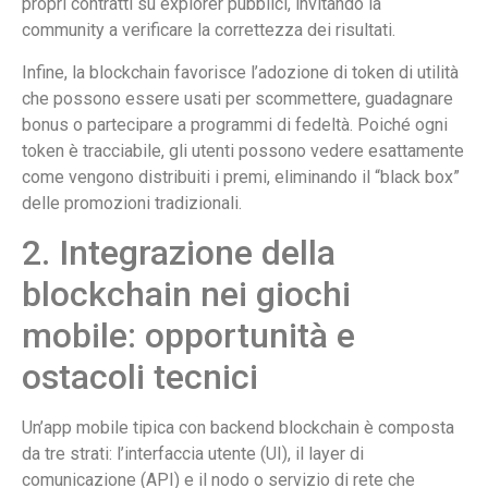
propri contratti su explorer pubblici, invitando la
community a verificare la correttezza dei risultati.
Infine, la blockchain favorisce l’adozione di token di utilità
che possono essere usati per scommettere, guadagnare
bonus o partecipare a programmi di fedeltà. Poiché ogni
token è tracciabile, gli utenti possono vedere esattamente
come vengono distribuiti i premi, eliminando il “black box”
delle promozioni tradizionali.
2. Integrazione della
blockchain nei giochi
mobile: opportunità e
ostacoli tecnici
Un’app mobile tipica con backend blockchain è composta
da tre strati: l’interfaccia utente (UI), il layer di
comunicazione (API) e il nodo o servizio di rete che