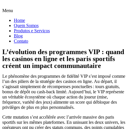
Menu
Home
Quem Somos
Produtos e Serviços
Blog
Contato
L’évolution des programmes VIP : quand
les casinos en ligne et les paris sportifs
créent un impact communautaire
Le phénomène des programmes de fidélité VIP s’est imposé comme
l’un des piliers de la stratégie des casinos en ligne. Au départ, il
s’agissait simplement de récompenses ponctuelles : tours gratuits,
bonus de dépôt ou cash‑back limité. Aujourd’hui, le VIP représente
un véritable écosystème où chaque action du joueur (mise,
fréquence, variété des jeux) alimente un score qui débloque des
privilèges de plus en plus personnalisés.
Cette mutation s’est accélérée avec l’arrivée massive des paris
sportifs sur les mêmes plateformes. En unissant les deux univers, les
opérateurs ont pu créer des statuts communs, des points cumulables