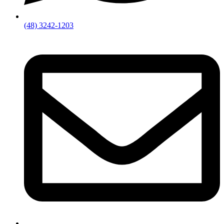
(48) 3242-1203