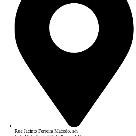
Rua Jacinto Ferreira Macedo, s/n