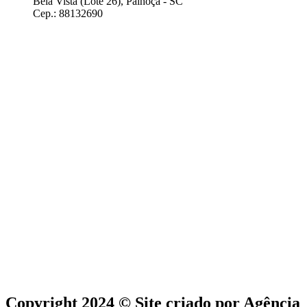
Bela Vista (Lote 26), Palhoça - SC
Cep.: 88132690
Copyright 2024 © Site criado por Agência