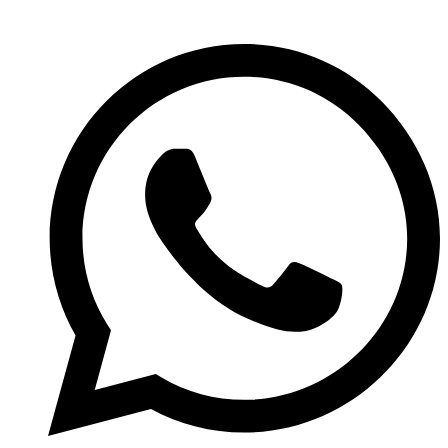
Ir
para
o
conteúdo