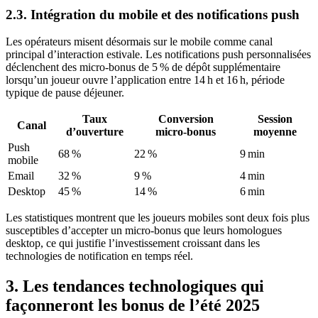
2.3. Intégration du mobile et des notifications push
Les opérateurs misent désormais sur le mobile comme canal
principal d’interaction estivale. Les notifications push personnalisées
déclenchent des micro‑bonus de 5 % de dépôt supplémentaire
lorsqu’un joueur ouvre l’application entre 14 h et 16 h, période
typique de pause déjeuner.
Taux
Conversion
Session
Canal
d’ouverture
micro‑bonus
moyenne
Push
68 %
22 %
9 min
mobile
Email
32 %
9 %
4 min
Desktop
45 %
14 %
6 min
Les statistiques montrent que les joueurs mobiles sont deux fois plus
susceptibles d’accepter un micro‑bonus que leurs homologues
desktop, ce qui justifie l’investissement croissant dans les
technologies de notification en temps réel.
3. Les tendances technologiques qui
façonneront les bonus de l’été 2025