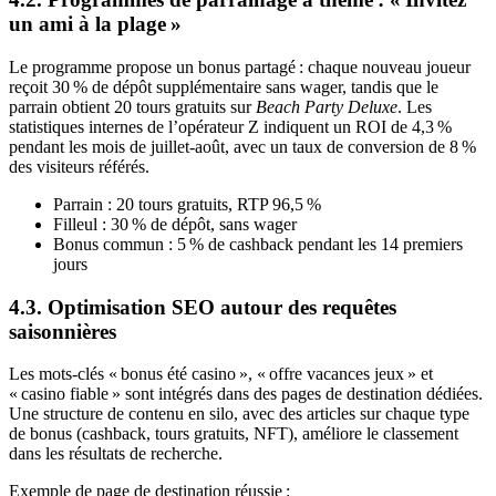
un ami à la plage »
Le programme propose un bonus partagé : chaque nouveau joueur
reçoit 30 % de dépôt supplémentaire sans wager, tandis que le
parrain obtient 20 tours gratuits sur
Beach Party Deluxe
. Les
statistiques internes de l’opérateur Z indiquent un ROI de 4,3 %
pendant les mois de juillet‑août, avec un taux de conversion de 8 %
des visiteurs référés.
Parrain : 20 tours gratuits, RTP 96,5 %
Filleul : 30 % de dépôt, sans wager
Bonus commun : 5 % de cashback pendant les 14 premiers
jours
4.3. Optimisation SEO autour des requêtes
saisonnières
Les mots‑clés « bonus été casino », « offre vacances jeux » et
« casino fiable » sont intégrés dans des pages de destination dédiées.
Une structure de contenu en silo, avec des articles sur chaque type
de bonus (cashback, tours gratuits, NFT), améliore le classement
dans les résultats de recherche.
Exemple de page de destination réussie :