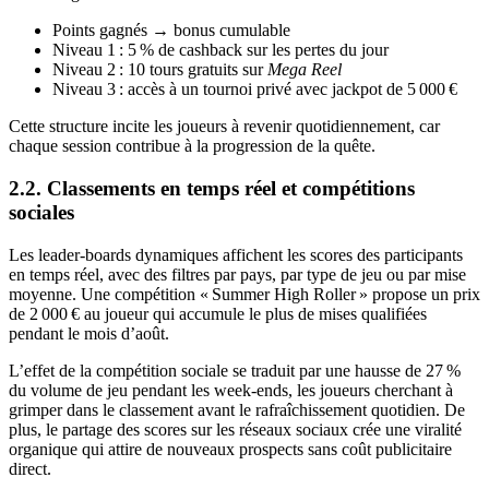
Points gagnés → bonus cumulable
Niveau 1 : 5 % de cashback sur les pertes du jour
Niveau 2 : 10 tours gratuits sur
Mega Reel
Niveau 3 : accès à un tournoi privé avec jackpot de 5 000 €
Cette structure incite les joueurs à revenir quotidiennement, car
chaque session contribue à la progression de la quête.
2.2. Classements en temps réel et compétitions
sociales
Les leader‑boards dynamiques affichent les scores des participants
en temps réel, avec des filtres par pays, par type de jeu ou par mise
moyenne. Une compétition « Summer High Roller » propose un prix
de 2 000 € au joueur qui accumule le plus de mises qualifiées
pendant le mois d’août.
L’effet de la compétition sociale se traduit par une hausse de 27 %
du volume de jeu pendant les week‑ends, les joueurs cherchant à
grimper dans le classement avant le rafraîchissement quotidien. De
plus, le partage des scores sur les réseaux sociaux crée une viralité
organique qui attire de nouveaux prospects sans coût publicitaire
direct.