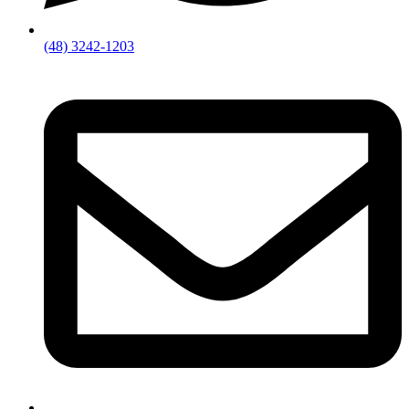
(48) 3242-1203