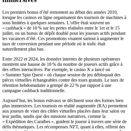
Les premiers bonus d’été remontent au début des années 2010,
lorsque les casinos en ligne organisaient des tournois de machines à
sous limitées à quelques semaines. L’offre était souvent un
« cashback » de 10 % sur les pertes réalisées entre le 1er et le 15
juillet, ou un bonus de dépôt doublé pour les joueurs actifs pendant
les vacances d’été. Ces promotions visaient surtout à augmenter le
taux de conversion pendant une période où le trafic était
naturellement plus bas.
Entre 2022 et 2024, les données internes de plusieurs opérateurs
montrent une hausse de 18 % du nombre de joueurs actifs grâce à
des offres interactives. Par exemple, le casino X a lancé un
« Summer Spin Quest » où chaque session de jeu débloquait des
pièces virtuelles échangeables contre des tours gratuits. Le taux de
rétention hebdomadaire a grimpé de 22 % par rapport à une
campagne cashback traditionnelle.
Aujourd’hui, les bonus estivaux se déclinent sous des formes bien
plus immersives. Les tournois en réalité augmentée (RA) permettent
aux joueurs de viser des cibles virtuelles placées dans leur salon ou
leur jardin, tandis que des missions narratives, comme la
« Expédition des Caraïbes », guident le joueur à travers une série de
défis thématiques. Les récompenses NFT, quant à elles, offrent des