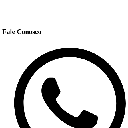
Fale Conosco