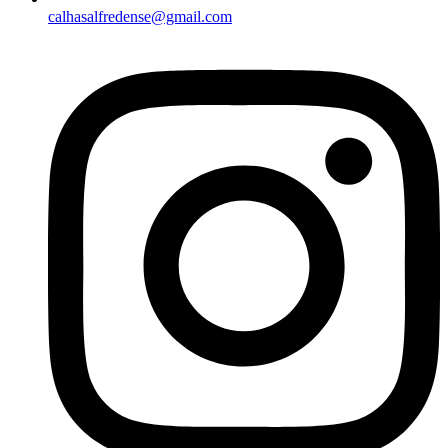
calhasalfredense@gmail.com