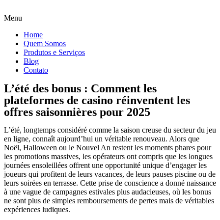
Menu
Home
Quem Somos
Produtos e Serviços
Blog
Contato
L’été des bonus : Comment les
plateformes de casino réinventent les
offres saisonnières pour 2025
L’été, longtemps considéré comme la saison creuse du secteur du jeu
en ligne, connaît aujourd’hui un véritable renouveau. Alors que
Noël, Halloween ou le Nouvel An restent les moments phares pour
les promotions massives, les opérateurs ont compris que les longues
journées ensoleillées offrent une opportunité unique d’engager les
joueurs qui profitent de leurs vacances, de leurs pauses piscine ou de
leurs soirées en terrasse. Cette prise de conscience a donné naissance
à une vague de campagnes estivales plus audacieuses, où les bonus
ne sont plus de simples remboursements de pertes mais de véritables
expériences ludiques.