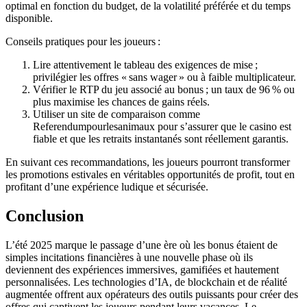
optimal en fonction du budget, de la volatilité préférée et du temps
disponible.
Conseils pratiques pour les joueurs :
Lire attentivement le tableau des exigences de mise ;
privilégier les offres « sans wager » ou à faible multiplicateur.
Vérifier le RTP du jeu associé au bonus ; un taux de 96 % ou
plus maximise les chances de gains réels.
Utiliser un site de comparaison comme
Referendumpourlesanimaux pour s’assurer que le casino est
fiable et que les retraits instantanés sont réellement garantis.
En suivant ces recommandations, les joueurs pourront transformer
les promotions estivales en véritables opportunités de profit, tout en
profitant d’une expérience ludique et sécurisée.
Conclusion
L’été 2025 marque le passage d’une ère où les bonus étaient de
simples incitations financières à une nouvelle phase où ils
deviennent des expériences immersives, gamifiées et hautement
personnalisées. Les technologies d’IA, de blockchain et de réalité
augmentée offrent aux opérateurs des outils puissants pour créer des
offres qui captivent les joueurs pendant leurs vacances. Le