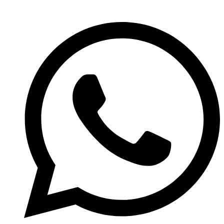
Ir
para
o
conteúdo