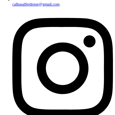
calhasalfredense@gmail.com