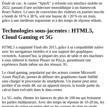
Étude de cas
: le casino “SpinX” a refondu son interface mobile en
2022, passant d’une architecture monolithique à un framework
React Native. Le taux de conversion des visiteurs en joueurs inscrits
a bondi de 18 % à 38 %, soit une hausse de +20 % en six mois,
grâce à une meilleure ergonomie et à des temps de réponse réduits.
Technologies sous‑jacentes : HTML5,
Cloud Gaming et 5G
HTML5 a supplanté Flash dès 2015, grâce à sa compatibilité native
avec les navigateurs mobiles et à son support des graphiques
vectoriels. Aujourd’hui, la plupart des jeux de table et des machines
à sous utilisent le moteur Phaser ou Pixi.js, garantissant une
expérience fluide même sur des réseaux 3G.
Le cloud gaming, popularisé par des acteurs comme Microsoft
Azure PlayFab, permet de diffuser des graphismes haute fidélité
sans charger le processeur du smartphone. Un joueur peut ainsi
profiter d’un rendu 4K sur un appareil moyen, la lourde partie du
calcul étant exécutée dans le data‑center.
La 5G, enfin, élimine les latences de plus de 100 ms qui freinaient
les parties multijoueurs. Avec des temps de réponse de 10‑20 ms, les
tournois de poker en temps réel ou les courses de slots en mode