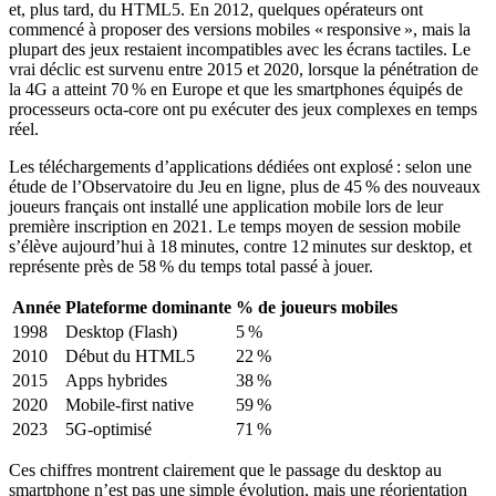
et, plus tard, du HTML5. En 2012, quelques opérateurs ont
commencé à proposer des versions mobiles « responsive », mais la
plupart des jeux restaient incompatibles avec les écrans tactiles. Le
vrai déclic est survenu entre 2015 et 2020, lorsque la pénétration de
la 4G a atteint 70 % en Europe et que les smartphones équipés de
processeurs octa‑core ont pu exécuter des jeux complexes en temps
réel.
Les téléchargements d’applications dédiées ont explosé : selon une
étude de l’Observatoire du Jeu en ligne, plus de 45 % des nouveaux
joueurs français ont installé une application mobile lors de leur
première inscription en 2021. Le temps moyen de session mobile
s’élève aujourd’hui à 18 minutes, contre 12 minutes sur desktop, et
représente près de 58 % du temps total passé à jouer.
Année
Plateforme dominante
% de joueurs mobiles
1998
Desktop (Flash)
5 %
2010
Début du HTML5
22 %
2015
Apps hybrides
38 %
2020
Mobile‑first native
59 %
2023
5G‑optimisé
71 %
Ces chiffres montrent clairement que le passage du desktop au
smartphone n’est pas une simple évolution, mais une réorientation