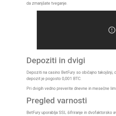
da zmanjšate tveganje.
Depoziti in dvigi
Depoziti na casino BetFury so običajno takojšnji, 
depozit je pogosto 0,001 BTC.
Pri dvigih vedno preverite dnevne in mesečne limit
Pregled varnosti
BetFury uporablja SSL šifriranje in dvofaktorsko