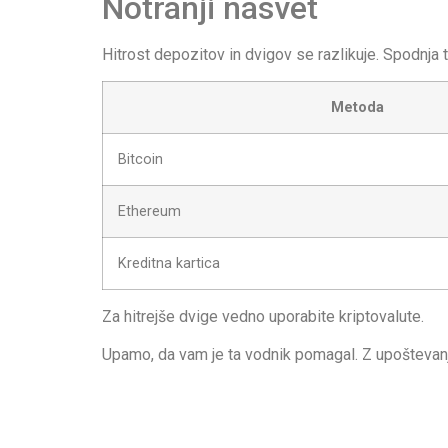
Notranji nasvet
Hitrost depozitov in dvigov se razlikuje. Spodnja
Metoda
Bitcoin
Ethereum
Kreditna kartica
Za hitrejše dvige vedno uporabite kriptovalute.
Upamo, da vam je ta vodnik pomagal. Z upoštevanj