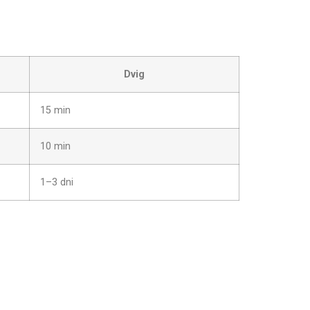
Dvig
15 min
10 min
1–3 dni