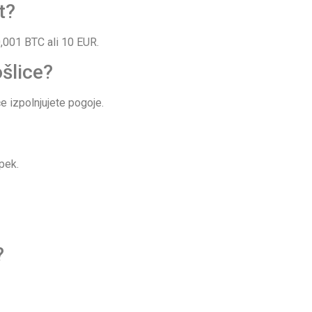
t?
0,001 BTC ali 10 EUR.
šlice?
 izpolnjujete pogoje.
pek.
?