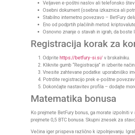
Veljaven e-poštni naslov ali telefonsko števi
Osebni dokument (osebna izkaznica ali potni 
Stabilno internetno povezavo – BetFury del
Eno od podprtih plačilnih metod: kriptovalut
Osnovno znanje o stavah in igrah, da boste la
Registracija korak za k
Odprite
https://betfury-si.si/
v brskalniku.
Kliknite gumb “Registracija” in izberite način
Vnesite zahtevane podatke: uporabniško ime,
Potrdite registracijo prek e-poštne poveza
Dokončajte nastavitev profila – dodajte mo
Matematika bonusa
Ko prejmete BetFury bonus, ga morate izpolniti v
prejmete 0,5 BTC bonusa. Skupni znesek za stavo:
Večina iger prispeva različno k izpolnjevanju. Ig