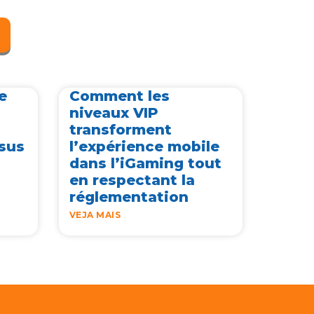
e
Comment les
niveaux VIP
transforment
sus
l’expérience mobile
dans l’iGaming tout
en respectant la
réglementation
VEJA MAIS