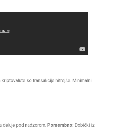
kriptovalute so transakcije hitrejše. Minimalni
rma deluje pod nadzorom.
Pomembno:
Dobički iz