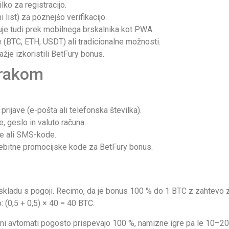
lko za registracijo.
list) za poznejšo verifikacijo.
uje tudi prek mobilnega brskalnika kot PWA.
e (BTC, ETH, USDT) ali tradicionalne možnosti.
žje izkoristili BetFury bonus.
orakom
 prijave (e-pošta ali telefonska številka).
 geslo in valuto računa.
ve ali SMS-kode.
rebitne promocijske kode za BetFury bonus.
 skladu s pogoji. Recimo, da je bonus 100 % do 1 BTC z zahtevo z
 (0,5 + 0,5) × 40 = 40 BTC.
ralni avtomati pogosto prispevajo 100 %, namizne igre pa le 10–2