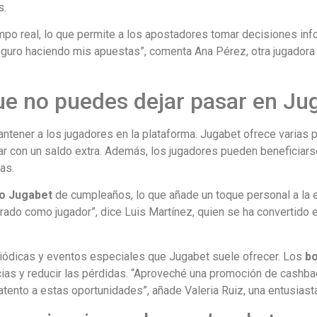
s.
mpo real, lo que permite a los apostadores tomar decisiones in
guro haciendo mis apuestas”, comenta Ana Pérez, otra jugadora 
e no puedes dejar pasar en Ju
antener a los jugadores en la plataforma. Jugabet ofrece varias
ar con un saldo extra. Además, los jugadores pueden beneficiar
as.
o Jugabet
de cumpleaños, lo que añade un toque personal a la 
rado como jugador”, dice Luis Martínez, quien se ha convertido e
riódicas y eventos especiales que Jugabet suele ofrecer. Los
b
ias y reducir las pérdidas. “Aproveché una promoción de cashba
 atento a estas oportunidades”, añade Valeria Ruiz, una entusiast