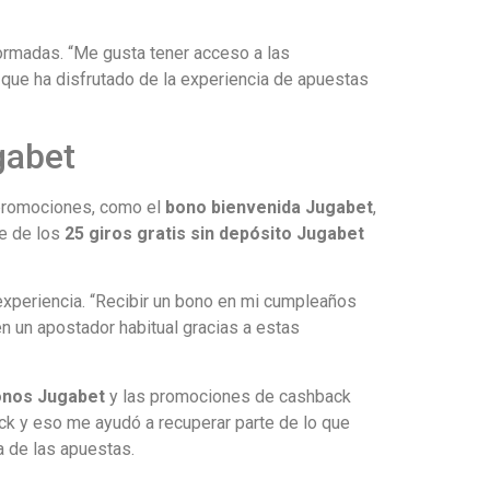
formadas. “Me gusta tener acceso a las
que ha disfrutado de la experiencia de apuestas
gabet
 promociones, como el
bono bienvenida Jugabet
,
se de los
25 giros gratis sin depósito Jugabet
experiencia. “Recibir un bono en mi cumpleaños
n un apostador habitual gracias a estas
onos Jugabet
y las promociones de cashback
ck y eso me ayudó a recuperar parte de lo que
a de las apuestas.