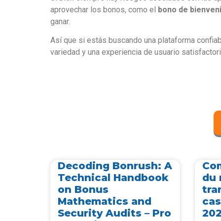
aprovechar los bonos, como el
bono de bienven
ganar.
Así que si estás buscando una plataforma confiab
variedad y una experiencia de usuario satisfactori
Decoding Bonrush: A
Com
Technical Handbook
du
on Bonus
tra
Mathematics and
cas
Security Audits – Pro
202