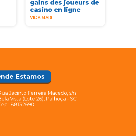
gains des joueurs de
casino en ligne
VEJA MAIS
nde Estamos
Rua Jacinto Ferreira Macedo, s/n
Bela Vista (Lote 26), Palhoça - SC
Cep.: 88132690