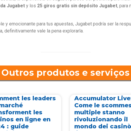
ida Jugabet
y los
25 giros gratis sin depósito Jugabet
, para
le y emocionante para tus apuestas, Jugabet podría ser la resp
a, definitivamente vale la pena explorarla.
Outros produtos e serviços
ment les leaders
Accumulator Live
 marché
Come le scomme
nsforment les
multiple stanno
inos en ligne en
rivoluzionando il
4 : guide
mondo dei casin