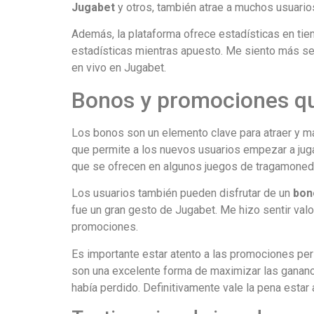
Jugabet
y otros, también atrae a muchos usuario
Además, la plataforma ofrece estadísticas en tie
estadísticas mientras apuesto. Me siento más se
en vivo en Jugabet.
Bonos y promociones qu
Los bonos son un elemento clave para atraer y m
que permite a los nuevos usuarios empezar a jug
que se ofrecen en algunos juegos de tragamoned
Los usuarios también pueden disfrutar de un
bon
fue un gran gesto de Jugabet. Me hizo sentir valo
promociones.
Es importante estar atento a las promociones pe
son una excelente forma de maximizar las gananc
había perdido. Definitivamente vale la pena estar