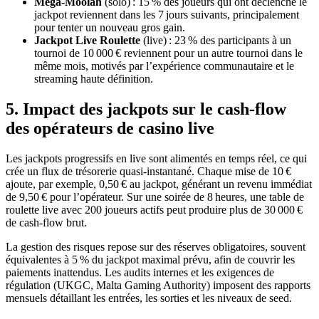
Mega‑Moolah
(solo) : 15 % des joueurs qui ont déclenché le
jackpot reviennent dans les 7 jours suivants, principalement
pour tenter un nouveau gros gain.
Jackpot Live Roulette
(live) : 23 % des participants à un
tournoi de 10 000 € reviennent pour un autre tournoi dans le
même mois, motivés par l’expérience communautaire et le
streaming haute définition.
5. Impact des jackpots sur le cash‑flow
des opérateurs de casino live
Les jackpots progressifs en live sont alimentés en temps réel, ce qui
crée un flux de trésorerie quasi‑instantané. Chaque mise de 10 €
ajoute, par exemple, 0,50 € au jackpot, générant un revenu immédiat
de 9,50 € pour l’opérateur. Sur une soirée de 8 heures, une table de
roulette live avec 200 joueurs actifs peut produire plus de 30 000 €
de cash‑flow brut.
La gestion des risques repose sur des réserves obligatoires, souvent
équivalentes à 5 % du jackpot maximal prévu, afin de couvrir les
paiements inattendus. Les audits internes et les exigences de
régulation (UKGC, Malta Gaming Authority) imposent des rapports
mensuels détaillant les entrées, les sorties et les niveaux de seed.