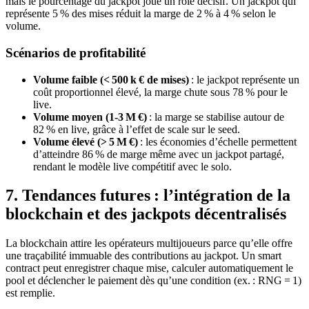
mais le pourcentage du jackpot joue un rôle décisif. Un jackpot qui
représente 5 % des mises réduit la marge de 2 % à 4 % selon le
volume.
Scénarios de profitabilité
Volume faible (< 500 k € de mises)
: le jackpot représente un
coût proportionnel élevé, la marge chute sous 78 % pour le
live.
Volume moyen (1‑3 M €)
: la marge se stabilise autour de
82 % en live, grâce à l’effet de scale sur le seed.
Volume élevé (> 5 M €)
: les économies d’échelle permettent
d’atteindre 86 % de marge même avec un jackpot partagé,
rendant le modèle live compétitif avec le solo.
7. Tendances futures : l’intégration de la
blockchain et des jackpots décentralisés
La blockchain attire les opérateurs multijoueurs parce qu’elle offre
une traçabilité immuable des contributions au jackpot. Un smart
contract peut enregistrer chaque mise, calculer automatiquement le
pool et déclencher le paiement dès qu’une condition (ex. : RNG = 1)
est remplie.