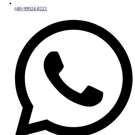
(48) 99924-8222