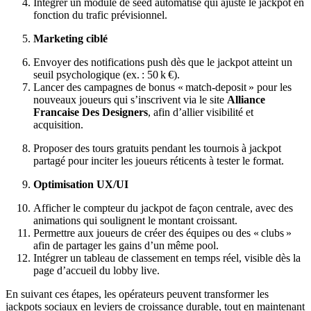
Intégrer un module de seed automatisé qui ajuste le jackpot en
fonction du trafic prévisionnel.
Marketing ciblé
Envoyer des notifications push dès que le jackpot atteint un
seuil psychologique (ex. : 50 k €).
Lancer des campagnes de bonus « match‑deposit » pour les
nouveaux joueurs qui s’inscrivent via le site
Alliance
Francaise Des Designers
, afin d’allier visibilité et
acquisition.
Proposer des tours gratuits pendant les tournois à jackpot
partagé pour inciter les joueurs réticents à tester le format.
Optimisation UX/UI
Afficher le compteur du jackpot de façon centrale, avec des
animations qui soulignent le montant croissant.
Permettre aux joueurs de créer des équipes ou des « clubs »
afin de partager les gains d’un même pool.
Intégrer un tableau de classement en temps réel, visible dès la
page d’accueil du lobby live.
En suivant ces étapes, les opérateurs peuvent transformer les
jackpots sociaux en leviers de croissance durable, tout en maintenant