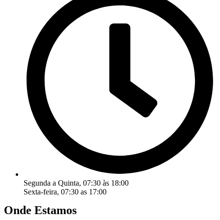
Segunda a Quinta, 07:30 às 18:00
Sexta-feira, 07:30 as 17:00
Onde Estamos