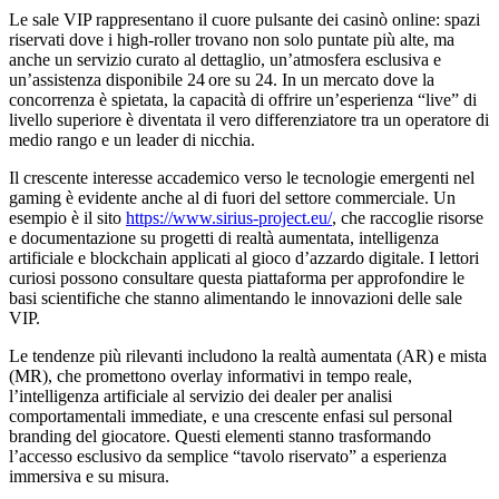
Le sale VIP rappresentano il cuore pulsante dei casinò online: spazi
riservati dove i high‑roller trovano non solo puntate più alte, ma
anche un servizio curato al dettaglio, un’atmosfera esclusiva e
un’assistenza disponibile 24 ore su 24. In un mercato dove la
concorrenza è spietata, la capacità di offrire un’esperienza “live” di
livello superiore è diventata il vero differenziatore tra un operatore di
medio rango e un leader di nicchia.
Il crescente interesse accademico verso le tecnologie emergenti nel
gaming è evidente anche al di fuori del settore commerciale. Un
esempio è il sito
https://www.sirius-project.eu/
, che raccoglie risorse
e documentazione su progetti di realtà aumentata, intelligenza
artificiale e blockchain applicati al gioco d’azzardo digitale. I lettori
curiosi possono consultare questa piattaforma per approfondire le
basi scientifiche che stanno alimentando le innovazioni delle sale
VIP.
Le tendenze più rilevanti includono la realtà aumentata (AR) e mista
(MR), che promettono overlay informativi in tempo reale,
l’intelligenza artificiale al servizio dei dealer per analisi
comportamentali immediate, e una crescente enfasi sul personal
branding del giocatore. Questi elementi stanno trasformando
l’accesso esclusivo da semplice “tavolo riservato” a esperienza
immersiva e su misura.