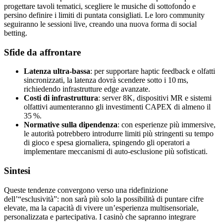
progettare tavoli tematici, scegliere le musiche di sottofondo e
persino definire i limiti di puntata consigliati. Le loro community
seguiranno le sessioni live, creando una nuova forma di social
betting.
Sfide da affrontare
Latenza ultra‑bassa
: per supportare haptic feedback e olfatti
sincronizzati, la latenza dovrà scendere sotto i 10 ms,
richiedendo infrastrutture edge avanzate.
Costi di infrastruttura
: server 8K, dispositivi MR e sistemi
olfattivi aumenteranno gli investimenti CAPEX di almeno il
35 %.
Normative sulla dipendenza
: con esperienze più immersive,
le autorità potrebbero introdurre limiti più stringenti su tempo
di gioco e spesa giornaliera, spingendo gli operatori a
implementare meccanismi di auto‑esclusione più sofisticati.
Sintesi
Queste tendenze convergono verso una ridefinizione
dell’“esclusività”: non sarà più solo la possibilità di puntare cifre
elevate, ma la capacità di vivere un’esperienza multisensoriale,
personalizzata e partecipativa. I casinò che sapranno integrare