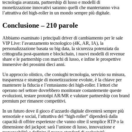
tecnologia avanzata, partnership di lusso e modelli di
monetizzazione innovativi saranno quelli che manterranno viva
l’attrattiva del high‑roller in un mondo sempre più digitale.
Conclusione – 210 parole
Abbiamo esaminato i principali driver di cambiamento per le sale
VIP Live: l’avanzamento tecnologico (4K, AR, IA), la
personalizzazione basata su big data, la sicurezza potenziata da
crittografia post‑quantum e blockchain, i nuovi modelli di revenue
share e le partnership con marchi di lusso, e infine le prospettive
immersive dei prossimi dieci anni.
Un approccio olistico, che coniughi tecnologia, servizio su misura,
trasparenza e strategie di monetizzazione evolute, è la chiave per
mantenere la fiducia e l’entusiasmo dei high‑roller. I lettori che
operano nel settore dovrebbero monitorare costantemente queste
evoluzioni, testare prototipi AR/MR e valutare partnership con brand
premium per rimanere competitivi.
In un futuro dove il gioco d’azzardo digitale diventerà sempre più
sensoriale e social, l’attrattiva del “high‑roller” dipenderà dalla
capacità di offrire esperienze che vanno oltre il semplice RTP o la
dimensione del jackpot: sarà l’unione di lusso, innovazione e