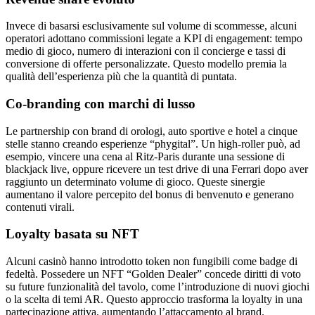
Invece di basarsi esclusivamente sul volume di scommesse, alcuni
operatori adottano commissioni legate a KPI di engagement: tempo
medio di gioco, numero di interazioni con il concierge e tassi di
conversione di offerte personalizzate. Questo modello premia la
qualità dell’esperienza più che la quantità di puntata.
Co‑branding con marchi di lusso
Le partnership con brand di orologi, auto sportive e hotel a cinque
stelle stanno creando esperienze “phygital”. Un high‑roller può, ad
esempio, vincere una cena al Ritz‑Paris durante una sessione di
blackjack live, oppure ricevere un test drive di una Ferrari dopo aver
raggiunto un determinato volume di gioco. Queste sinergie
aumentano il valore percepito del bonus di benvenuto e generano
contenuti virali.
Loyalty basata su NFT
Alcuni casinò hanno introdotto token non fungibili come badge di
fedeltà. Possedere un NFT “Golden Dealer” concede diritti di voto
su future funzionalità del tavolo, come l’introduzione di nuovi giochi
o la scelta di temi AR. Questo approccio trasforma la loyalty in una
partecipazione attiva, aumentando l’attaccamento al brand.