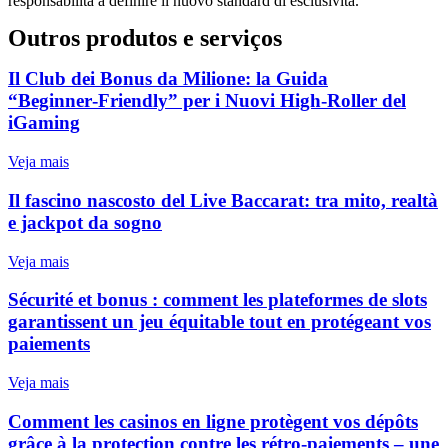
responsabilità a definire il nuovo standard di esclusività.
Outros produtos e serviços
Il Club dei Bonus da Milione: la Guida
“Beginner‑Friendly” per i Nuovi High‑Roller del
iGaming
Veja mais
Il fascino nascosto del Live Baccarat: tra mito, realtà
e jackpot da sogno
Veja mais
Sécurité et bonus : comment les plateformes de slots
garantissent un jeu équitable tout en protégeant vos
paiements
Veja mais
Comment les casinos en ligne protègent vos dépôts
grâce à la protection contre les rétro‑paiements – une