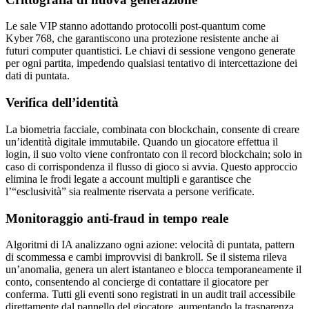
Le sale VIP stanno adottando protocolli post‑quantum come
Kyber 768, che garantiscono una protezione resistente anche ai
futuri computer quantistici. Le chiavi di sessione vengono generate
per ogni partita, impedendo qualsiasi tentativo di intercettazione dei
dati di puntata.
Verifica dell’identità
La biometria facciale, combinata con blockchain, consente di creare
un’identità digitale immutabile. Quando un giocatore effettua il
login, il suo volto viene confrontato con il record blockchain; solo in
caso di corrispondenza il flusso di gioco si avvia. Questo approccio
elimina le frodi legate a account multipli e garantisce che
l’“esclusività” sia realmente riservata a persone verificate.
Monitoraggio anti‑fraud in tempo reale
Algoritmi di IA analizzano ogni azione: velocità di puntata, pattern
di scommessa e cambi improvvisi di bankroll. Se il sistema rileva
un’anomalia, genera un alert istantaneo e blocca temporaneamente il
conto, consentendo al concierge di contattare il giocatore per
conferma. Tutti gli eventi sono registrati in un audit trail accessibile
direttamente dal pannello del giocatore, aumentando la trasparenza.