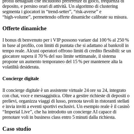
profili dettagliati che includono preferenze di gioco, frequenza di
deposito, e persino orari di attività. Un algoritmo di clustering
segmenta i giocatori in “trend‑setter”, “risk‑averse” e
“high‑volume”, permettendo offerte dinamiche calibrate su misura.
Offerte dinamiche
I bonus di benvenuto per i VIP possono variare dal 100 % al 250 %
in base al profilo, con limiti di puntata che si adattano al bankroll in
tempo reale. Alcuni operatori offrono limiti di credito flessibili: se un
giocatore supera il 70 % del suo limite settimanale, il sistema
propone un aumento temporaneo del 15 % per mantenere alta la
volatilità desiderata.
Concierge digitale
Il concierge digitale è un assistente virtuale 24 ore su 24, integrato
con chat, voce e messaggistica. Oltre a gestire richieste di depositi o
prelievi, organizza viaggi di lusso, prenota tavoli in ristoranti stellati
e invia inviti a eventi sportivi esclusivi. Un esempio reale è il casinò
“Imperial Live”, che ha introdotto un concierge AI capace di
prenotare voli in business class entro 5 minuti dalla richiesta.
Caso studio