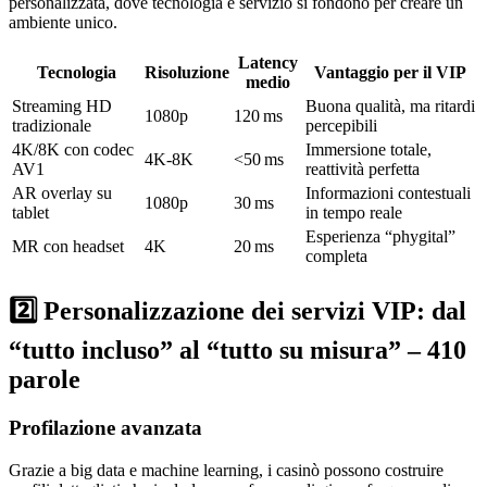
personalizzata, dove tecnologia e servizio si fondono per creare un
ambiente unico.
Latency
Tecnologia
Risoluzione
Vantaggio per il VIP
medio
Streaming HD
Buona qualità, ma ritardi
1080p
120 ms
tradizionale
percepibili
4K/8K con codec
Immersione totale,
4K‑8K
<50 ms
AV1
reattività perfetta
AR overlay su
Informazioni contestuali
1080p
30 ms
tablet
in tempo reale
Esperienza “phygital”
MR con headset
4K
20 ms
completa
2️⃣ Personalizzazione dei servizi VIP: dal
“tutto incluso” al “tutto su misura” – 410
parole
Profilazione avanzata
Grazie a big data e machine learning, i casinò possono costruire