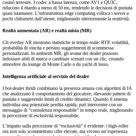
casinò terrestre. I codec a bassa latenza, come AV1 e QUIC,
riducono il ritardo a meno di 50 ms, rendendo le decisioni di puntata
quasi istantanee. L’infrastruttura edge computing colloca i server a
pochi chilometri dall’utente, migliorando ulteriormente la reattività.
Realtà aumentata (AR) e realtà mista (MR)
Gli overlay AR mostrano statistiche in tempo reale: RTP, volatilità,
probabilità di vincita e persino suggerimenti di scommessa
personalizzati. In ambienti MR, gli avatar dei dealer possono
indossare abiti di marca o cambiare scenari con un clic, creando
atmosfere da lounge di Monte Carlo o da yacht di lusso.
Intelligenza artificiale al servizio del dealer
I bot‑dealer ibridi combinano la presenza umana con algoritmi di IA
che analizzano il comportamento del giocatore, rilevando pattern di
puntata e suggerendo limiti di credito dinamici. Quando il sistema
individua una potenziale perdita rapida, può intervenire con un
messaggio di “consulenza responsabile” in tempo reale, migliorando
la percezione di esclusività responsabile.
L’impatto sulla percezione di “esclusività” è evidente: i high‑roller
ora non solo scommettono cifre elevate, ma vivono un’esperienza