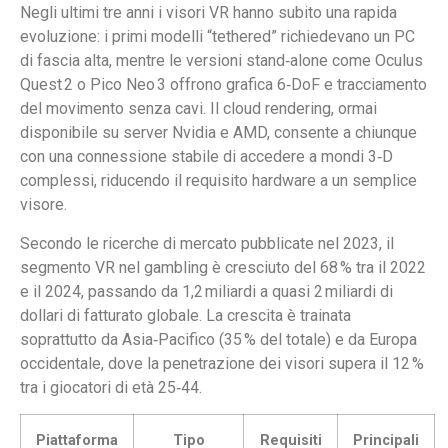
Negli ultimi tre anni i visori VR hanno subito una rapida
evoluzione: i primi modelli “tethered” richiedevano un PC
di fascia alta, mentre le versioni stand‑alone come Oculus
Quest 2 o Pico Neo 3 offrono grafica 6‑DoF e tracciamento
del movimento senza cavi. Il cloud rendering, ormai
disponibile su server Nvidia e AMD, consente a chiunque
con una connessione stabile di accedere a mondi 3‑D
complessi, riducendo il requisito hardware a un semplice
visore.
Secondo le ricerche di mercato pubblicate nel 2023, il
segmento VR nel gambling è cresciuto del 68 % tra il 2022
e il 2024, passando da 1,2 miliardi a quasi 2 miliardi di
dollari di fatturato globale. La crescita è trainata
soprattutto da Asia‑Pacifico (35 % del totale) e da Europa
occidentale, dove la penetrazione dei visori supera il 12 %
tra i giocatori di età 25‑44.
Piattaforma
Tipo
Requisiti
Principali