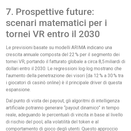
7. Prospettive future:
scenari matematici per i
tornei VR entro il 2030
Le previsioni basate su modelli ARIMA indicano una
crescita annuale composta del 22 % per il segmento dei
tornei VR, portando il fatturato globale a circa 8,5 miliardi di
dollari entro il 2030. Le regressioni log‑log mostrano che
l’aumento della penetrazione dei visori (da 12 % a 30 % tra
i giocatori di casinò online) è il principale driver di questa
espansione.
Dal punto di vista dei payout, gli algoritmi di intelligenza
artificiale potranno generare “payout dinamico” in tempo
reale, adeguando le percentuali di vincita in base al livello
di rischio del pool, alla volatilità del token e al
comportamento di gioco degli utenti. Questo approccio