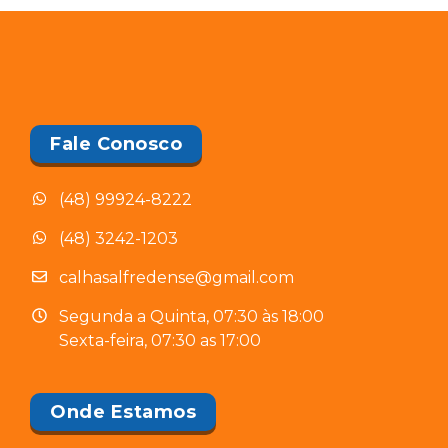
Fale Conosco
(48) 99924-8222
(48) 3242-1203
calhasalfredense@gmail.com
Segunda a Quinta, 07:30 às 18:00
Sexta-feira, 07:30 as 17:00
Onde Estamos