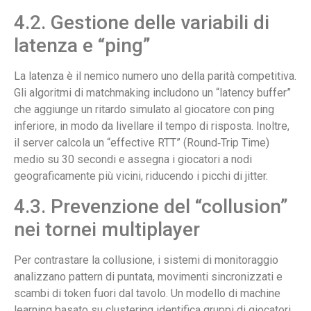
4.2. Gestione delle variabili di
latenza e “ping”
La latenza è il nemico numero uno della parità competitiva.
Gli algoritmi di matchmaking includono un “latency buffer”
che aggiunge un ritardo simulato al giocatore con ping
inferiore, in modo da livellare il tempo di risposta. Inoltre,
il server calcola un “effective RTT” (Round‑Trip Time)
medio su 30 secondi e assegna i giocatori a nodi
geograficamente più vicini, riducendo i picchi di jitter.
4.3. Prevenzione del “collusion”
nei tornei multiplayer
Per contrastare la collusione, i sistemi di monitoraggio
analizzano pattern di puntata, movimenti sincronizzati e
scambi di token fuori dal tavolo. Un modello di machine
learning basato su clustering identifica gruppi di giocatori