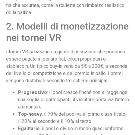
fisiche accurate, come la roulette con rimbalzo realistico
della pallina.
2. Modelli di monetizzazione
nei tornei VR
I tornei VR si basano su quote di iscrizione che possono
essere pagate in denaro fiat, token proprietari o
stablecoin. Un tipico buy‑in varia da 5 € a 200 €, a seconda
del livello di competizione e del premio in palio. I premi
vengono distribuiti secondo tre schemi principali:
Progressivo
: il pool cresce finché non si raggiunge
una soglia di partecipanti; il vincitore porta via l’intero
ammontare.
Top‑heavy
: il 70 % del pool va al primo classificato,
il 20 % al secondo e il 10 % al terzo.
Egalitario
: il pool è diviso in modo quasi uniforme