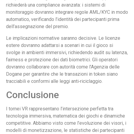
richiederà una compliance avanzata: i sistemi di
monitoraggio dovranno integrare regole AML/KYC in modo
automatico, verificando l’identità dei partecipanti prima
dell’assegnazione del premio.
Le implicazioni normative saranno decisive. Le licenze
estere dovranno adattarsi a scenari in cui il gioco si
svolge in ambienti immersivi, richiedendo audit su latenza,
fairness e protezione dei dati biometrici. Gli operatori
dovranno collaborare con autorità come l’Agenzia delle
Dogane per garantire che le transazioni in token siano
tracciabili e conformi alle leggi anti‑riciclaggio.
Conclusione
I tornei VR rappresentano l’intersezione perfetta tra
tecnologia immersiva, matematica dei giochi e dinamiche
competitive. Abbiamo visto come l’evoluzione dei visori, i
modelli di monetizzazione, le statistiche dei partecipanti