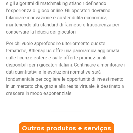
e gli algoritmi di matchmaking stiano ridefinendo
l’esperienza di gioco online. Gli operatori dovranno
bilanciare innovazione e sostenibilità economica,
mantenendo alti standard di fairness e trasparenza per
conservare la fiducia dei giocatori.
Per chi vuole approfondire ulteriormente queste
tematiche, Athenaplus offre una panoramica aggiornata
sulle licenze estere e sulle offerte promozionali
disponibili per i giocatori italiani. Continuare a monitorare i
dati quantitativi e le evoluzioni normative sarà
fondamentale per cogliere le opportunità di investimento
in un mercato che, grazie alla realtà virtuale, è destinato a
crescere in modo esponenziale.
Outros produtos e serviços