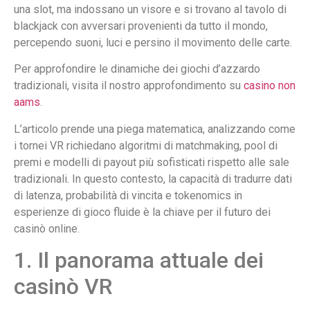
una slot, ma indossano un visore e si trovano al tavolo di
blackjack con avversari provenienti da tutto il mondo,
percependo suoni, luci e persino il movimento delle carte.
Per approfondire le dinamiche dei giochi d’azzardo
tradizionali, visita il nostro approfondimento su
casino non
aams
.
L’articolo prende una piega matematica, analizzando come
i tornei VR richiedano algoritmi di matchmaking, pool di
premi e modelli di payout più sofisticati rispetto alle sale
tradizionali. In questo contesto, la capacità di tradurre dati
di latenza, probabilità di vincita e tokenomics in
esperienze di gioco fluide è la chiave per il futuro dei
casinò online.
1. Il panorama attuale dei
casinò VR